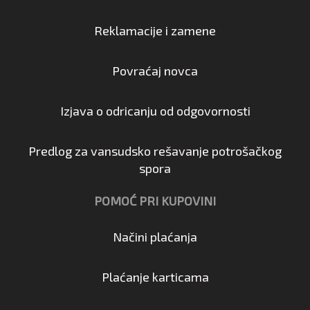
Reklamacije i zamene
Povraćaj novca
Izjava o odricanju od odgovornosti
Predlog za vansudsko rešavanje potrošačkog
spora
POMOĆ PRI KUPOVINI
Načini plaćanja
Plaćanje karticama