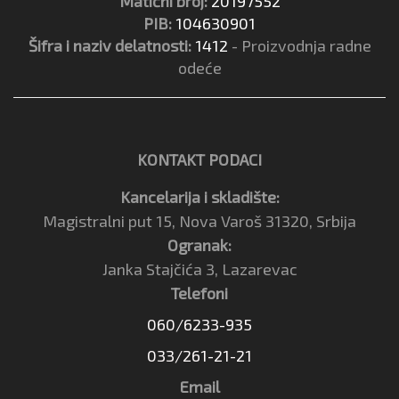
Matični broj:
20197552
PIB:
104630901
Šifra i naziv delatnosti:
1412
- Proizvodnja radne
odeće
KONTAKT PODACI
Kancelarija i skladište:
Magistralni put 15, Nova Varoš 31320, Srbija
Ogranak:
Janka Stajčića 3, Lazarevac
Telefoni
060/6233-935
033/261-21-21
Email