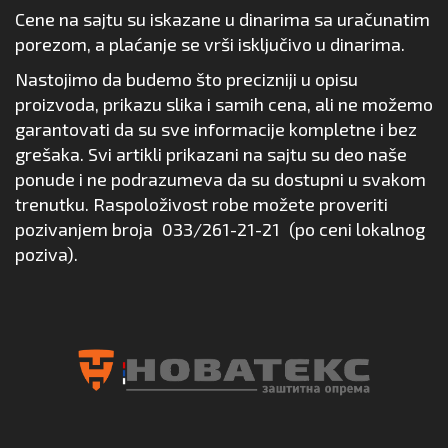
Cene na sajtu su iskazane u dinarima sa uračunatim
porezom, a plaćanje se vrši isključivo u dinarima.
Nastojimo da budemo što precizniji u opisu
proizvoda, prikazu slika i samih cena, ali ne možemo
garantovati da su sve informacije kompletne i bez
grešaka. Svi artikli prikazani na sajtu su deo naše
ponude i ne podrazumeva da su dostupni u svakom
trenutku. Raspoloživost robe možete proveriti
pozivanjem broja
033/261-21-21
(po ceni lokalnog
poziva).