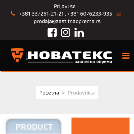
Prijavi se
+381 33/261-21-21
,
+381 60/6233-935
prodaja@zastitnaoprema.rs
Facebook
Instagram
LinkedIn
TOGG
Početna
Prodavnica