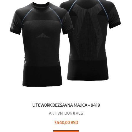
LITEWORK BEZŠAVNA MAJICA - 9419
AKTIVNI DONJI VEŠ
7.440,00 RSD