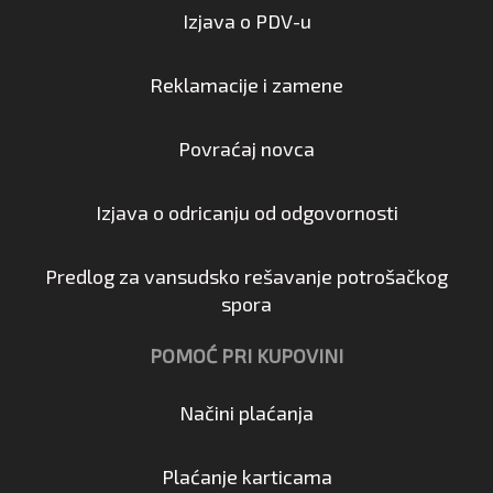
Izjava o PDV-u
Reklamacije i zamene
Povraćaj novca
Izjava o odricanju od odgovornosti
Predlog za vansudsko rešavanje potrošačkog
spora
POMOĆ PRI KUPOVINI
Načini plaćanja
Plaćanje karticama