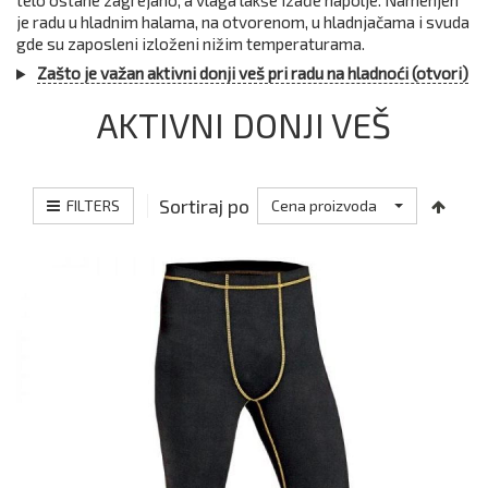
telo ostane zagrejano, a vlaga lakše izađe napolje. Namenjen
je radu u hladnim halama, na otvorenom, u hladnjačama i svuda
gde su zaposleni izloženi nižim temperaturama.
Zašto je važan aktivni donji veš pri radu na hladnoći (otvori)
AKTIVNI DONJI VEŠ
Sortiraj po
FILTERS
Cena proizvoda