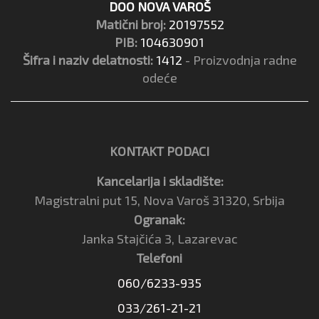
DOO NOVA VAROŠ
Matični broj:
20197552
PIB:
104630901
Šifra i naziv delatnosti:
1412
- Proizvodnja radne
odeće
KONTAKT PODACI
Kancelarija i skladište:
Magistralni put 15, Nova Varoš 31320, Srbija
Ogranak:
Janka Stajčića 3, Lazarevac
Telefoni
060/6233-935
033/261-21-21