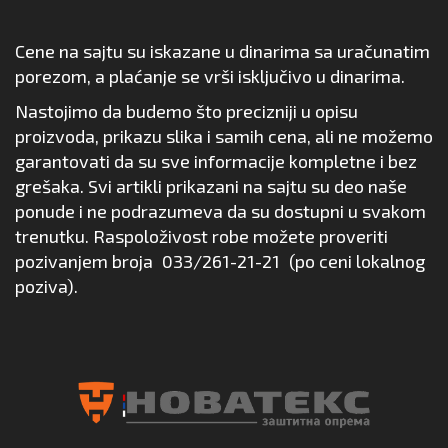
Cene na sajtu su iskazane u dinarima sa uračunatim
porezom, a plaćanje se vrši isključivo u dinarima.
Nastojimo da budemo što precizniji u opisu
proizvoda, prikazu slika i samih cena, ali ne možemo
garantovati da su sve informacije kompletne i bez
grešaka. Svi artikli prikazani na sajtu su deo naše
ponude i ne podrazumeva da su dostupni u svakom
trenutku. Raspoloživost robe možete proveriti
pozivanjem broja
033/261-21-21
(po ceni lokalnog
poziva).