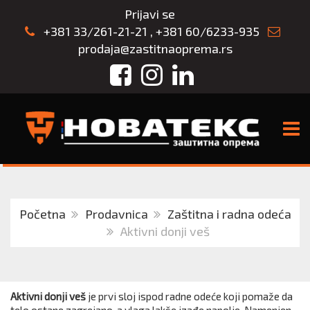
Prijavi se
+381 33/261-21-21
,
+381 60/6233-935
prodaja@zastitnaoprema.rs
Facebook
Instagram
LinkedIn
TOGG
Početna
Prodavnica
Zaštitna i radna odeća
Aktivni donji veš
Aktivni donji veš
je prvi sloj ispod radne odeće koji pomaže da