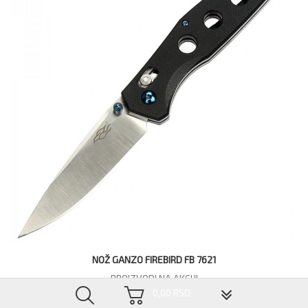
NOŽ GANZO FIREBIRD FB 7621
PROIZVODI NA AKCIJI
▼
0,00 RSD
5.667,60 RSD
4.534,08 RSD