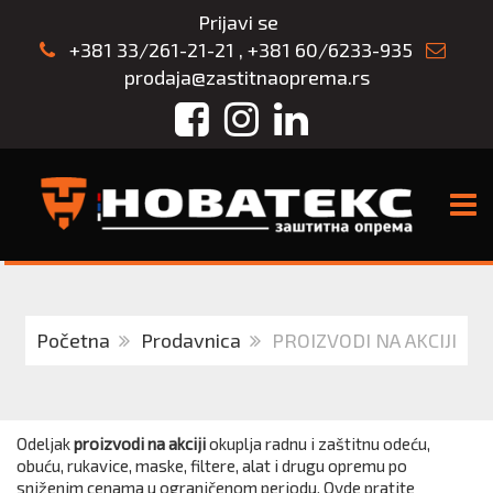
Prijavi se
+381 33/261-21-21
,
+381 60/6233-935
prodaja@zastitnaoprema.rs
Facebook
Instagram
LinkedIn
TOGG
Početna
Prodavnica
PROIZVODI NA AKCIJI
Odeljak
proizvodi na akciji
okuplja radnu i zaštitnu odeću,
obuću, rukavice, maske, filtere, alat i drugu opremu po
sniženim cenama u ograničenom periodu. Ovde pratite