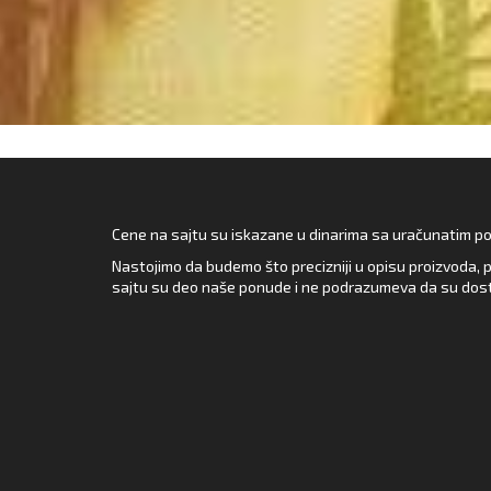
Cene na sajtu su iskazane u dinarima sa uračunatim pore
Nastojimo da budemo što precizniji u opisu proizvoda, p
sajtu su deo naše ponude i ne podrazumeva da su dost