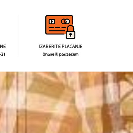
INE
IZABERITE PLAĆANJE
-21
Online ili pouzećem