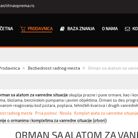
astitnaoprema.rs
ČETNA
PRODAVNICA
BAZA ZNANJA
O NAMA
KO
Prodavnica
Bezbednost radnog mesta
Orman sa alatom za vanre
rman sa alatom za vanredne situacije
okuplja prazne i pune ormare, kao i kom
ma, školama, benzinskim pumpama i javnim objektima. Ormani su deo progr
vanom reagovanju kod požara, poplava, tehničkih kvarova i drugih vanrednih 
ost radnog mesta
Prva pomoć
Nosila
Komplet alata za vanredne situacije
jnije o ormanima i kompletima za vanredne situacije (otvori)
ORMAN SA ALATOM ZA VAN