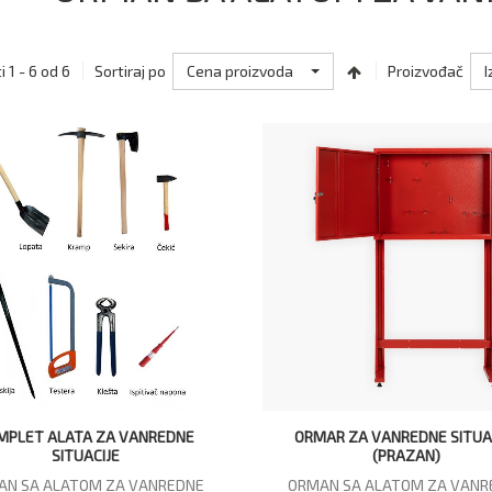
Cena proizvoda
I
 1 - 6 od 6
Sortiraj po
Proizvođač
MPLET ALATA ZA VANREDNE
ORMAR ZA VANREDNE SITUA
SITUACIJE
(PRAZAN)
AN SA ALATOM ZA VANREDNE
ORMAN SA ALATOM ZA VANR