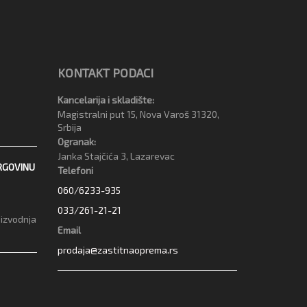
KONTAKT PODACI
Kancelarija i skladište:
Magistralni put 15, Nova Varoš 31320,
Srbija
Ogranak:
Janka Stajčića 3, Lazarevac
RGOVINU
Telefoni
060/6233-935
033/261-21-21
oizvodnja
Email
prodaja@zastitnaoprema.rs