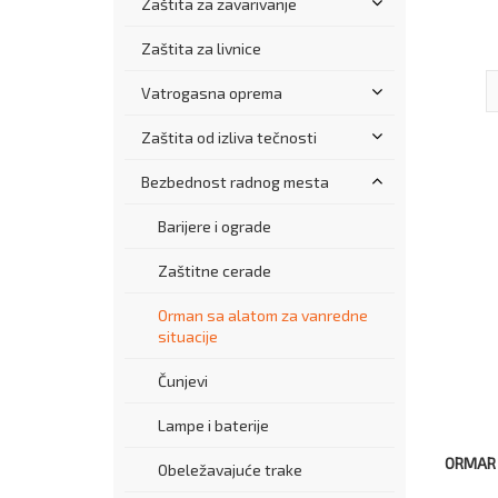
Zaštita za zavarivanje
Zaštita za livnice
Vatrogasna oprema
Zaštita od izliva tečnosti
Bezbednost radnog mesta
Barijere i ograde
Zaštitne cerade
Orman sa alatom za vanredne
situacije
Čunjevi
Lampe i baterije
ORMAR 
Obeležavajuće trake