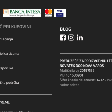
 PRI KUPOVINI
BLOG
 plaćanja
je karticama
PREDUZEĆE ZA PROIZVODNJU I T
NOVATEX DOO NOVA VAROŠ
 isporuke
Matični broj:
20197552
PIB:
104630901
Šifra i naziv delatnosti:
1412
- Pr
ička podrška
radne odeće
VREME
 danima:
08:00 - 16:00