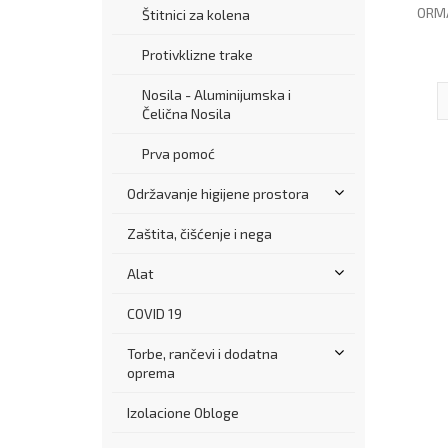
ORM
Štitnici za kolena
Protivklizne trake
Nosila - Aluminijumska i
Čelična Nosila
Prva pomoć
Održavanje higijene prostora
Zaštita, čišćenje i nega
Alat
COVID 19
Torbe, rančevi i dodatna
oprema
Izolacione Obloge