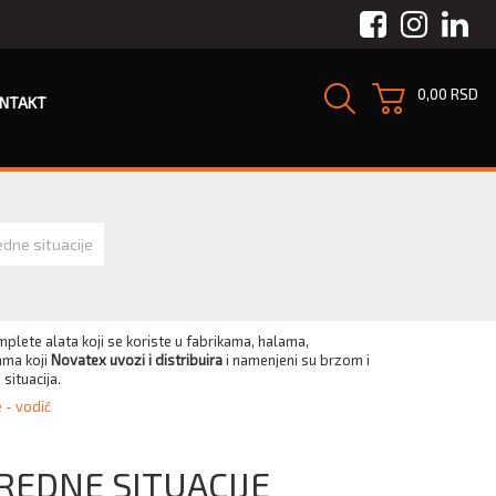
Facebook
Instagra
Link
0,00 RSD
NTAKT
dne situacije
plete alata koji se koriste u fabrikama, halama,
ama koji
Novatex uvozi i distribuira
i namenjeni su brzom i
situacija.
 - vodič
REDNE SITUACIJE