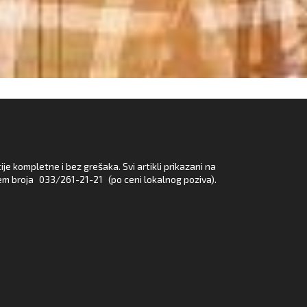
e kompletne i bez grešaka. Svi artikli prikazani na
em broja
033/261-21-21
(po ceni lokalnog poziva).