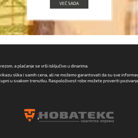
VEĆ SADA
zom, a plaćanje se vrši isključivo u dinarima.
rikazu slika i samih cena, ali ne možemo garantovati da su sve informacij
upni u svakom trenutku. Raspoloživost robe možete proveriti pozivanj