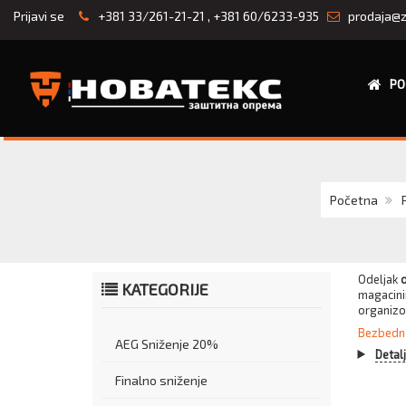
Prijavi se
+381 33/261-21-21
,
+381 60/6233-935
prodaja@z
PO
Početna
Odeljak
o
KATEGORIJE
magacini
organizo
Bezbedn
AEG Sniženje 20%
Detal
Finalno sniženje