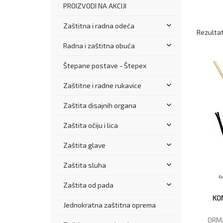
PROIZVODI NA AKCIJI
Zaštitna i radna odeća
Rezultati
Radna i zaštitna obuća
Štepane postave - Štepex
Zaštitne i radne rukavice
Zaštita disajnih organa
Zaštita očiju i lica
Zaštita glave
Zaštita sluha
Zaštita od pada
KO
Jednokratna zaštitna oprema
ORM