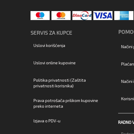
POMOĆ
SERVIS ZA KUPCE
Uslovi korišćenja
Načini
Uslovi online kupovine
Plaćan
Politika privatnosti (Zaštita
Načini
privatnosti korisnika)
Korisn
Prava potrošača prilikom kupovine
preko interneta
Izjava o PDV-u
RADNO 
Radnim