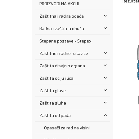
Rezultati
PROIZVODI NA AKCIJI
Zaštitna i radna odeća
Radna i zaštitna obuća
Štepane postave - Štepex
Zaštitne i radne rukavice
Zaštita disajnih organa
Zaštita očiju i lica
Zaštita glave
Zaštita sluha
Zaštita od pada
Opasači za rad na visini