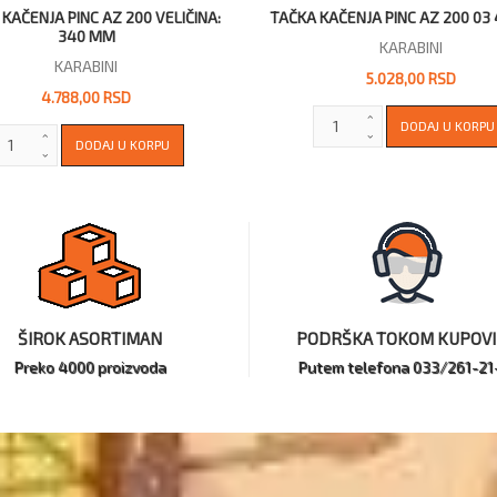
KAČENJA PINC AZ 200 VELIČINA:
TAČKA KAČENJA PINC AZ 200 03
340 MM
KARABINI
KARABINI
5.028,00 RSD
4.788,00 RSD
ŠIROK ASORTIMAN
PODRŠKA TOKOM KUPOV
Preko 4000 proizvoda
Putem telefona 033/261-21