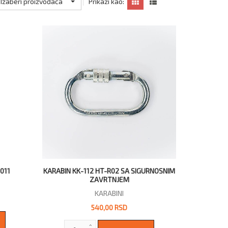
Izaberi proizvođača
Prikaži kao:
011
KARABIN KK-112 HT-R02 SA SIGURNOSNIM
ZAVRTNJEM
KARABINI
540,00 RSD