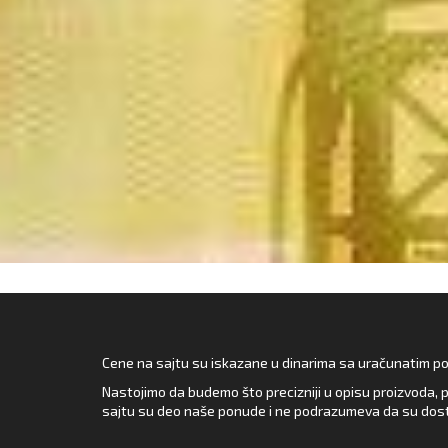
Cene na sajtu su iskazane u dinarima sa uračunatim pore
Nastojimo da budemo što precizniji u opisu proizvoda, p
sajtu su deo naše ponude i ne podrazumeva da su dost