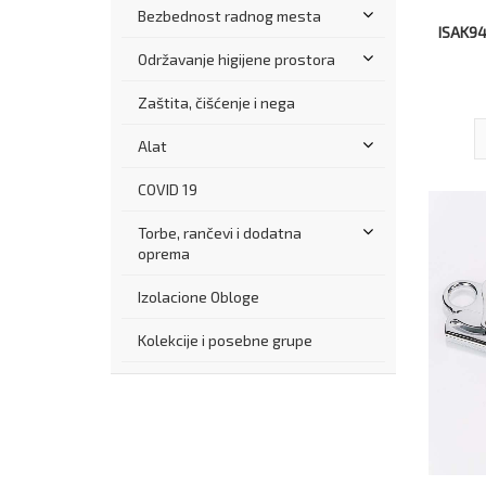
Bezbednost radnog mesta
ISAK94
Održavanje higijene prostora
Zaštita, čišćenje i nega
Alat
COVID 19
Torbe, rančevi i dodatna
oprema
Izolacione Obloge
Kolekcije i posebne grupe