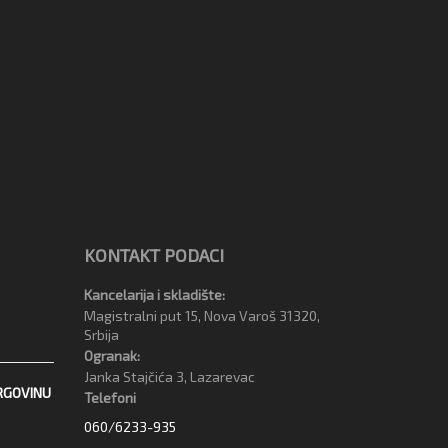
KONTAKT PODACI
Kancelarija i skladište:
Magistralni put 15, Nova Varoš 31320,
Srbija
Ogranak:
Janka Stajčića 3, Lazarevac
RGOVINU
Telefoni
060/6233-935