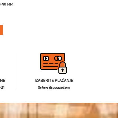
 440 MM
INE
IZABERITE PLAĆANJE
-21
Online ili pouzećem