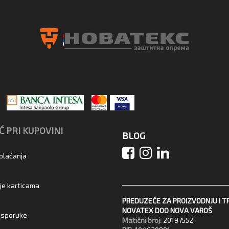
 PRI KUPOVINI
BLOG
 plaćanja
je karticama
PREDUZEĆE ZA PROIZVODNJU I T
NOVATEX DOO NOVA VAROŠ
 isporuke
Matični broj:
20197552