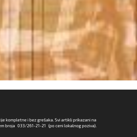
e kompletne i bez grešaka. Svi artikli prikazani na
em broja
033/261-21-21
(po ceni lokalnog poziva).