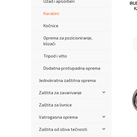
Užad i apsorberi
IRU
K
Karabini
Kočnice
Oprema za pozicioniranje,
klizači
Tripod i vitlo
Dodatna protivpadna oprema
Jednokratna zaštitna oprema
Zaštita za zavarivanje
Zaštita za livnice
Vatrogasna oprema
Zaštita od izliva tečnosti