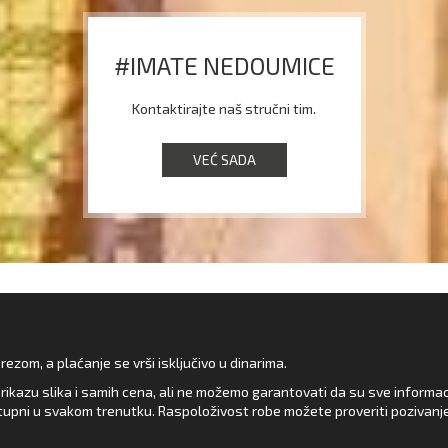
#IMATE NEDOUMICE
Kontaktirajte naš stručni tim.
VEĆ SADA
zom, a plaćanje se vrši isključivo u dinarima.
rikazu slika i samih cena, ali ne možemo garantovati da su sve informacij
upni u svakom trenutku. Raspoloživost robe možete proveriti pozivanj