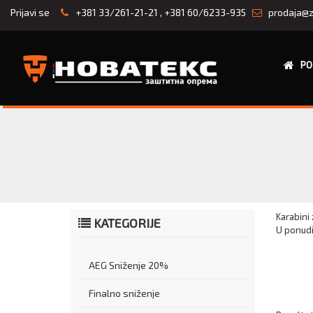
Prijavi se
+381 33/261-21-21
,
+381 60/6233-935
prodaja@z
PO
Karabini 
KATEGORIJE
U ponudi 
AEG Sniženje 20%
Finalno sniženje