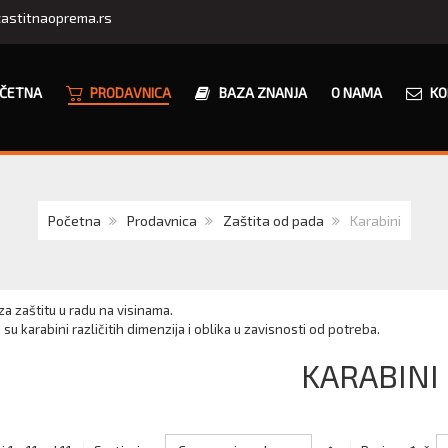
astitnaoprema.rs
ČETNA
PRODAVNICA
BAZA ZNANJA
O NAMA
KO
Početna
Prodavnica
Zaštita od pada
Karabini
za zaštitu u radu na visinama.
su karabini različitih dimenzija i oblika u zavisnosti od potreba.
KARABINI