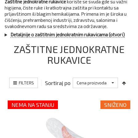
Zaštitne jednokratne rukavice
koriste se svuda gde su važni
higijena, čiste ruke i kratkotrajna zaštita pri kontaktu sa
prljavštinom ili blagim hemikalijama. Primena im je široka u
čišćenju, prehrambenoj industriji, zdravstvu, salonima i
svakodnevnom radu sa sredstvima za održavanje.
Detaljnije o zaštitnim jednokratnim rukavicama (otvori)
ZAŠTITNE JEDNOKRATNE
RUKAVICE
Sortiraj po
FILTERS
Cena proizvoda
NEMA NA STANJU
SNIŽENO