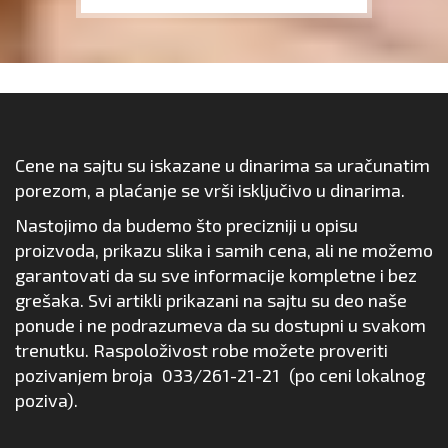
Cene na sajtu su iskazane u dinarima sa uračunatim
porezom, a plaćanje se vrši isključivo u dinarima.
Nastojimo da budemo što precizniji u opisu
proizvoda, prikazu slika i samih cena, ali ne možemo
garantovati da su sve informacije kompletne i bez
grešaka. Svi artikli prikazani na sajtu su deo naše
ponude i ne podrazumeva da su dostupni u svakom
trenutku. Raspoloživost robe možete proveriti
pozivanjem broja
033/261-21-21
(po ceni lokalnog
poziva).