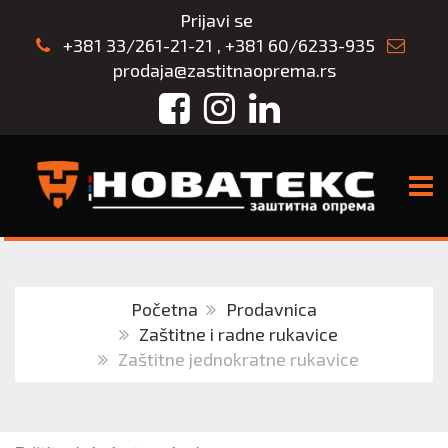
Prijavi se
+381 33/261-21-21
,
+381 60/6233-935
prodaja@zastitnaoprema.rs
Facebook
Instagram
LinkedIn
TOGG
Početna
Prodavnica
Zaštitne i radne rukavice
Zaštitne jednokratne rukavice