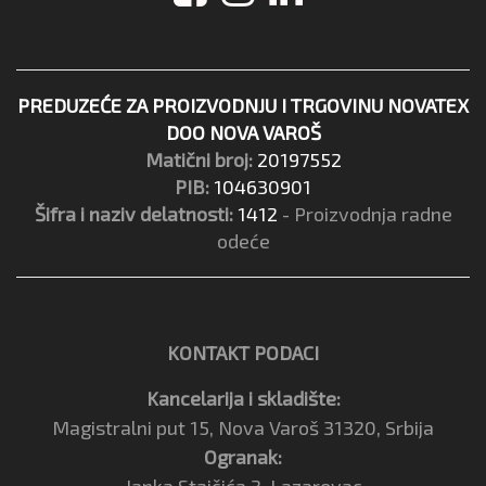
PREDUZEĆE ZA PROIZVODNJU I TRGOVINU NOVATEX
DOO NOVA VAROŠ
Matični broj:
20197552
PIB:
104630901
Šifra i naziv delatnosti:
1412
- Proizvodnja radne
odeće
KONTAKT PODACI
Kancelarija i skladište:
Magistralni put 15, Nova Varoš 31320, Srbija
Ogranak: