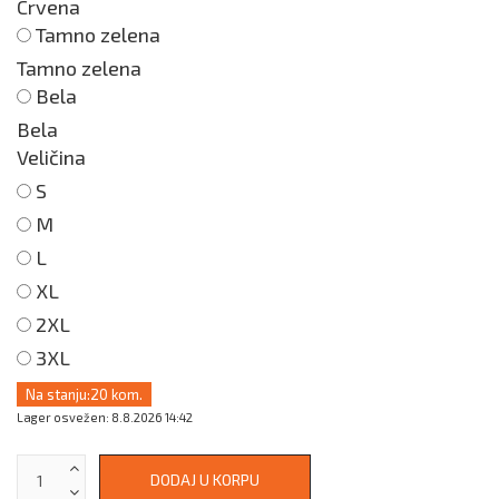
Crvena
Tamno zelena
Tamno zelena
Bela
Bela
Veličina
S
M
L
XL
2XL
3XL
Na stanju:
20 kom.
Lager osvežen: 8.8.2026 14:42