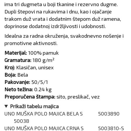
ima tri dugmeta u boji tkanine i rezervno dugme.
Dupli štepovi na rukavima i dnu, kao i ojačanje
trakom duž vrata i dodatnim štepom duž ramena,
doprinose dodatnoj izdržljivosti i udobnosti.
Idealna za radna okruženja, svakodnevno nošenje i
promotivne aktivnosti.
Materijal:
100% pamuk
Gramatura:
180 g/m²
Kroj:
Klasičan, unisex
Boja:
Bela
Pakovanje:
50/5/1
Neto težina:
0.24 kg
Preporučena štampa:
sito, preslikač, vez
Prikaži tabelu majica
UNO MUŠKA POLO MAJICA BELA S
5003890
50038
UNO MUŠKA POLO MAJICA CRNA S
5003810-S