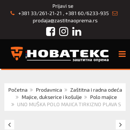
Prijavi se
+381 33/261-21-21
,
+381 60/6233-935
prodaja@zastitnaoprema.rs
Facebook
Instagram
LinkedIn
TOGG
Početna
Prodavnica
Zaštitna i radna odeća
Majice, dukserice i košulje
Polo majice
UNO MUŠKA POLO MAJICA TIRKIZNO PLAVA S
EXPLODE
U