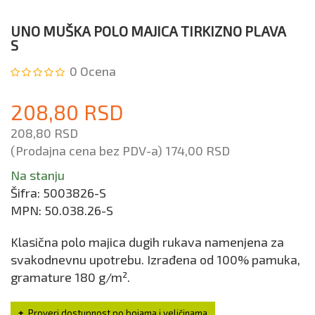
UNO MUŠKA POLO MAJICA TIRKIZNO PLAVA
S
0
Ocena
208,80 RSD
208,80 RSD
(Prodajna cena bez PDV-a)
174,00 RSD
Na stanju
Šifra:
5003826-S
MPN:
50.038.26-S
Klasična polo majica dugih rukava namenjena za
svakodnevnu upotrebu. Izrađena od 100% pamuka,
gramature 180 g/m².
Proveri dostupnost po bojama i veličinama