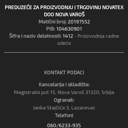
PREDUZEĆE ZA PROIZVODNJU I TRGOVINU NOVATEX
DOO NOVA VAROŠ
Matični broj:
20197552
PIB:
104630901
Šifra i naziv delatnosti:
1412
- Proizvodnja radne
odeće
KONTAKT PODACI
Kancelarija i skladište:
Magistralni put 15, Nova Varoš 31320, Srbija
Ogranak:
Janka Stajčića 3, Lazarevac
Telefoni
060/6233-935