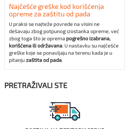
Najčešće greške kod korišćenja
opreme za zaštitu od pada
U praksi se najteže povrede na visini ne
dešavaju zbog potpunog izostanka opreme, već
zbog toga što je oprema
pogrešno izabrana,
korišćena ili održavana
. U nastavku su najčešće
greške koje se ponavljaju na terenu kada je u
pitanju
zaštita od pada
.
PRETRAŽIVALI STE