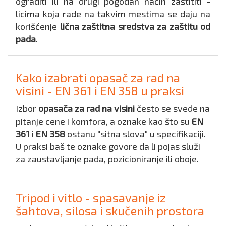
ograditi ili na drugi pogodan način zaštititi -
licima koja rade na takvim mestima se daju na
korišćenje
lična zaštitna sredstva za zaštitu od
pada
.
Kako izabrati opasač za rad na
visini - EN 361 i EN 358 u praksi
Izbor
opasača za rad na visini
često se svede na
pitanje cene i komfora, a oznake kao što su
EN
361
i
EN 358
ostanu "sitna slova" u specifikaciji.
U praksi baš te oznake govore da li pojas služi
za zaustavljanje pada, pozicioniranje ili oboje.
Tripod i vitlo - spasavanje iz
šahtova, silosa i skučenih prostora