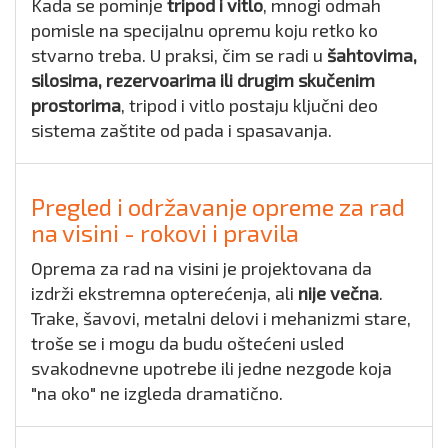
Kada se pominje
tripod i vitlo
, mnogi odmah
pomisle na specijalnu opremu koju retko ko
stvarno treba. U praksi, čim se radi u
šahtovima,
silosima, rezervoarima ili drugim skučenim
prostorima
, tripod i vitlo postaju ključni deo
sistema zaštite od pada i spasavanja.
Pregled i održavanje opreme za rad
na visini - rokovi i pravila
Oprema za rad na visini je projektovana da
izdrži ekstremna opterećenja, ali
nije večna
.
Trake, šavovi, metalni delovi i mehanizmi stare,
troše se i mogu da budu oštećeni usled
svakodnevne upotrebe ili jedne nezgode koja
"na oko" ne izgleda dramatično.