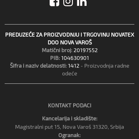
PREDUZEĆE ZA PROIZVODNJU I TRGOVINU NOVATEX
DOO NOVA VAROŠ
Matični broj:
20197552
PIB:
104630901
Šifra i naziv delatnosti:
1412
- Proizvodnja radne
odeće
KONTAKT PODACI
Kancelarija i skladište:
Magistralni put 15, Nova Varoš 31320, Srbija
Ogranak: