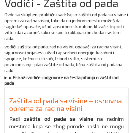
Vodiči - Zaštita od pada
Ovde su skupljeni praktični sadržaji o zaštiti od pada sa visine i
opremi za rad na visini, tako da na jednom mestu možeš da
sagledaš opasače, užad, apsorbere, karabine, klizače, tripod i
vitlo i da razumeš kako se sve to uklapa u bezbedan sistem
rada.
vodiči zaštita od pada, rad na visini, opasači za rad na visini,
sigurnosni pojasevi, užad i apsorberi energije, karabini i
spojnice, kočnice i klizači, tripod i vitlo, sistemi za
pozicioniranje, plan zaštite od pada, lična zaštita od pada na
radu
▸ Prikaži vodiče i odgovore na česta pitanja o zaštiti od
pada
Zaštita od pada sa visine – osnovna
oprema za rad na visini
Radi
zaštite od pada sa visine
na radnim
mestima koja se zbog prirode posla ne mogu