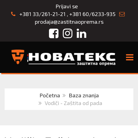
Prijavi se
+381 33/261-21-21
,
+381 60/6233-935
prodaja@zastitnaoprema.rs
Facebook
Instagram
LinkedIn
TOGG
Početna
Baza znanja
Vodiči - Zaštita od pada