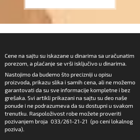
Cene na sajtu su iskazane u dinarima sa uračunatim
porezom, a plaćanje se vrši isključivo u dinarima.
Nastojimo da budemo što precizniji u opisu
proizvoda, prikazu slika i samih cena, ali ne možemo
garantovati da su sve informacije kompletne i bez
grešaka. Svi artikli prikazani na sajtu su deo naše
ponude i ne podrazumeva da su dostupni u svakom
trenutku. Raspoloživost robe možete proveriti
pozivanjem broja
033/261-21-21
(po ceni lokalnog
poziva).