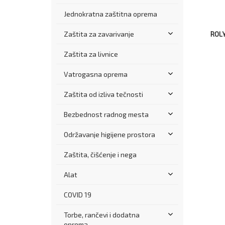
Jednokratna zaštitna oprema
ROLY
Zaštita za zavarivanje
Zaštita za livnice
Vatrogasna oprema
Zaštita od izliva tečnosti
Bezbednost radnog mesta
Održavanje higijene prostora
Zaštita, čišćenje i nega
Alat
COVID 19
Torbe, rančevi i dodatna
oprema