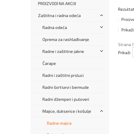
PROIZVODI NA AKCIJI
Rezultat
Zaštitna i radna odeća
Proizv
Radna odeća
Prikaži
Oprema za rashlađivanje
Strana 1
Radne i zaštitne jakne
Prikaži
Čarape
Radni i zaštitni prsluci
Radni šortsevi i bermude
Radni džemperi i puloveri
Majice, dukserice i košulje
Radne majice