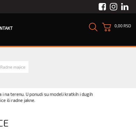
Facebook
Instagra
Link
0,00 RSD
NTAKT
Radne majice
 na terenu. U ponudi su modeli kratkih i dugih
ce ili radne jakne.
CE