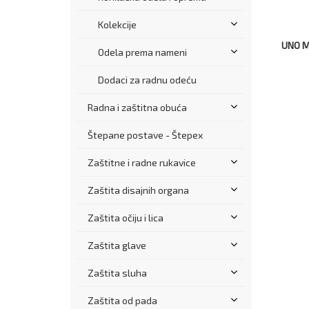
Kolekcije
UNO M
Odela prema nameni
Dodaci za radnu odeću
Radna i zaštitna obuća
Štepane postave - Štepex
Zaštitne i radne rukavice
Zaštita disajnih organa
Zaštita očiju i lica
Zaštita glave
Zaštita sluha
Zaštita od pada