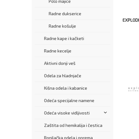
Polo majice
Radne dukserice
EXPLOD
Radne košulje
Radne kape i kačketi
Radne kecelje
Aktivni donji veš
Odela za hladnjače
Kišna odela i kabanice
Odeća specijalne namene
Odeća visoke vidljivosti
Zaštita od hemikalija i čestica
Ronilačka odela i oprema