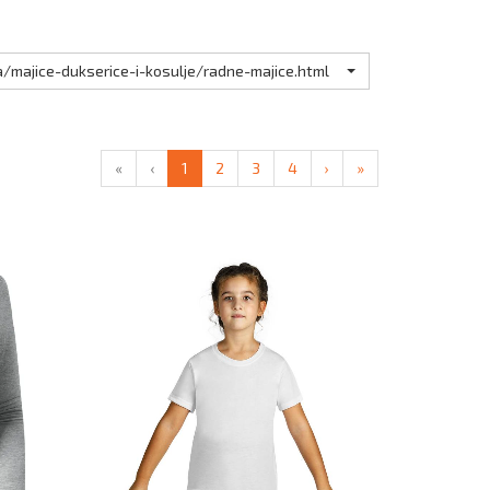
/majice-dukserice-i-kosulje/radne-majice.html
«
‹
1
2
3
4
›
»