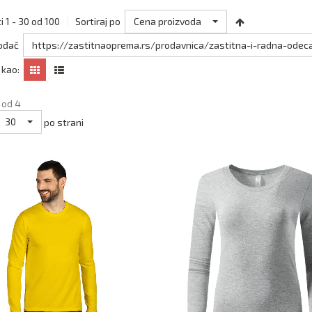
Cena proizvoda
i 1 - 30 od 100
Sortiraj po
https://zastitnaoprema.rs/prodavnica/zastitna-i-radna-odeca
ođač
 kao:
 od 4
30
po strani