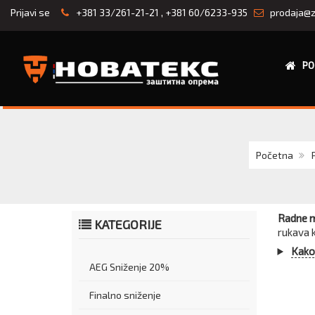
Prijavi se
+381 33/261-21-21
,
+381 60/6233-935
prodaja@z
PO
Početna
Radne m
KATEGORIJE
rukava k
Kako 
AEG Sniženje 20%
Finalno sniženje