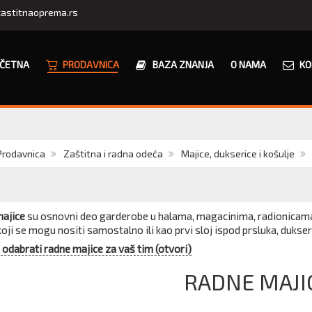
astitnaoprema.rs
ČETNA
PRODAVNICA
BAZA ZNANJA
O NAMA
KO
Prodavnica
Zaštitna i radna odeća
Majice, dukserice i košulje
ajice
su osnovni deo garderobe u halama, magacinima, radionicama i
oji se mogu nositi samostalno ili kao prvi sloj ispod prsluka, dukseri
odabrati radne majice za vaš tim (otvori)
RADNE MAJI