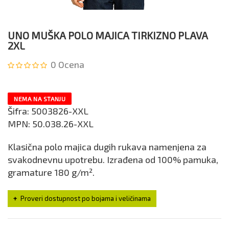
UNO MUŠKA POLO MAJICA TIRKIZNO PLAVA
2XL
0
Ocena
NEMA NA STANJU
Šifra:
5003826-XXL
MPN:
50.038.26-XXL
Klasična polo majica dugih rukava namenjena za
svakodnevnu upotrebu. Izrađena od 100% pamuka,
gramature 180 g/m².
Proveri dostupnost po bojama i veličinama