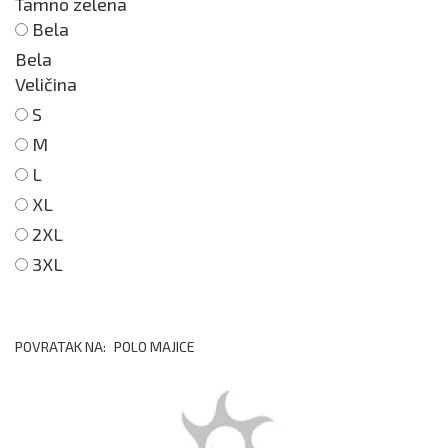
Tamno zelena
Bela
Bela
Veličina
S
M
L
XL
2XL
3XL
POVRATAK NA:
POLO MAJICE