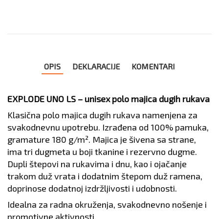
OPIS
DEKLARACIJE
KOMENTARI
EXPLODE UNO LS – unisex polo majica dugih rukava
Klasična polo majica dugih rukava namenjena za
svakodnevnu upotrebu. Izrađena od 100% pamuka,
gramature 180 g/m². Majica je šivena sa strane,
ima tri dugmeta u boji tkanine i rezervno dugme.
Dupli štepovi na rukavima i dnu, kao i ojačanje
trakom duž vrata i dodatnim štepom duž ramena,
doprinose dodatnoj izdržljivosti i udobnosti.
Idealna za radna okruženja, svakodnevno nošenje i
promotivne aktivnosti.