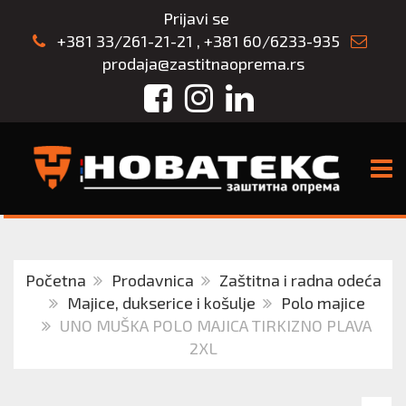
Prijavi se
+381 33/261-21-21
,
+381 60/6233-935
prodaja@zastitnaoprema.rs
Facebook
Instagram
LinkedIn
TOGG
Početna
Prodavnica
Zaštitna i radna odeća
Majice, dukserice i košulje
Polo majice
UNO MUŠKA POLO MAJICA TIRKIZNO PLAVA
2XL