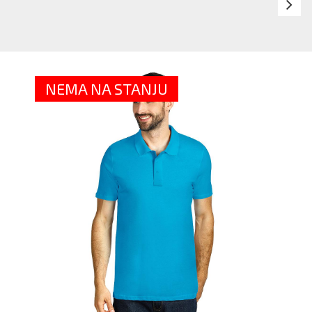
U
M
P
MA
-
NEMA NA STANJU
VI
BO