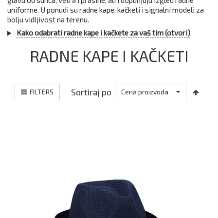
glavu od sunca, vetra i prašine, ali i dopunjuju izgled radne
uniforme. U ponudi su radne kape, kačketi i signalni modeli za
bolju vidljivost na terenu.
Kako odabrati radne kape i kačkete za vaš tim (otvori)
RADNE KAPE I KAČKETI
Sortiraj po
FILTERS
Cena proizvoda