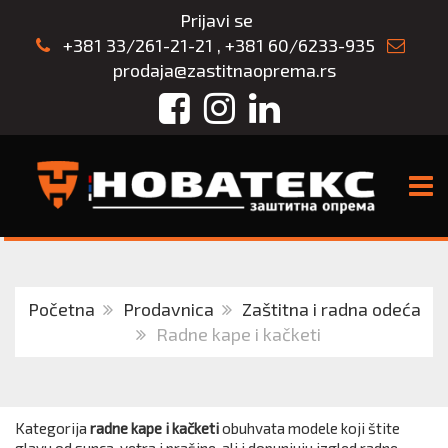
Prijavi se
+381 33/261-21-21
,
+381 60/6233-935
prodaja@zastitnaoprema.rs
Facebook
Instagram
LinkedIn
TOGG
Početna
Prodavnica
Zaštitna i radna odeća
Radne kape i kačketi
Kategorija
radne kape i kačketi
obuhvata modele koji štite