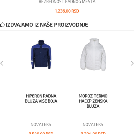
BEZBEDNOST RADNOG MESTA
1.236,00 RSD
IZDVAJAMO IZ NAŠE PROIZVODNJE
HIPERON RADNA
MOROZ TERMO
ŠT
BLUZA VIŠE BOJA
HACCP ŽENSKA
BLUZA
NOVATEKS
NOVATEKS
3.540,00 RSD
3.204,00 RSD