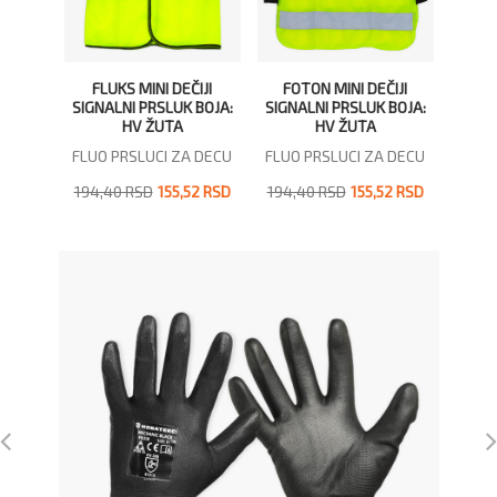
FLUKS MINI DEČIJI
FOTON MINI DEČIJI
KAN
SIGNALNI PRSLUK BOJA:
SIGNALNI PRSLUK BOJA:
FLUOR
HV ŽUTA
HV ŽUTA
FLUO PRSLUCI ZA DECU
FLUO PRSLUCI ZA DECU
O
194,40 RSD
155,52 RSD
194,40 RSD
155,52 RSD