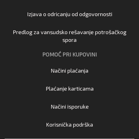
Izjava o odricanju od odgovornosti
Predlog za vansudsko rešavanje potrošačkog
spora
POMOĆ PRI KUPOVINI
Načini plaćanja
Plaćanje karticama
Načini isporuke
Korisnička podrška