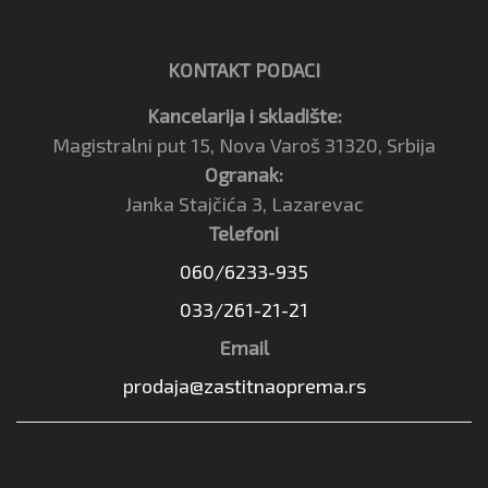
KONTAKT PODACI
Kancelarija i skladište:
Magistralni put 15, Nova Varoš 31320, Srbija
Ogranak:
Janka Stajčića 3, Lazarevac
Telefoni
060/6233-935
033/261-21-21
Email
prodaja@zastitnaoprema.rs