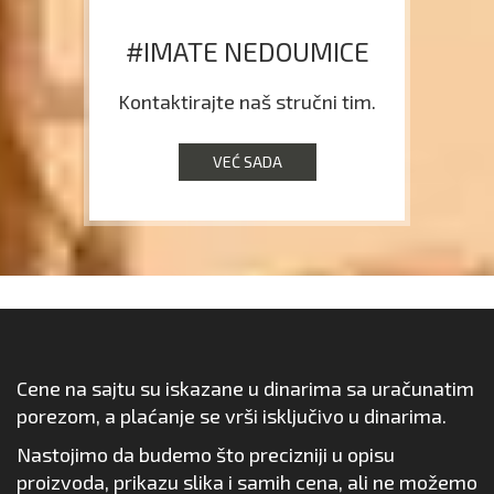
#IMATE NEDOUMICE
Kontaktirajte naš stručni tim.
VEĆ SADA
Cene na sajtu su iskazane u dinarima sa uračunatim
porezom, a plaćanje se vrši isključivo u dinarima.
Nastojimo da budemo što precizniji u opisu
proizvoda, prikazu slika i samih cena, ali ne možemo