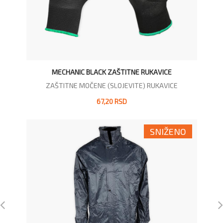
MECHANIC BLACK ZAŠTITNE RUKAVICE
ZAŠTITNE MOČENE (SLOJEVITE) RUKAVICE
Z
67,20 RSD
SNIŽENO