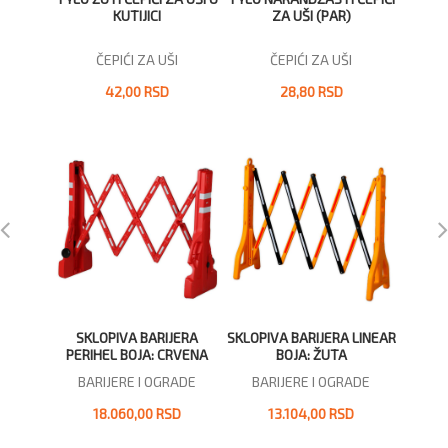
KUTIJICI
ZA UŠI (PAR)
VIŠEK
ČEPIĆI ZA UŠI
ČEPIĆI ZA UŠI
42,00 RSD
28,80 RSD
SKLOPIVA BARIJERA
SKLOPIVA BARIJERA LINEAR
BARI
PERIHEL BOJA: CRVENA
BOJA: ŽUTA
BARIJERE I OGRADE
BARIJERE I OGRADE
BAR
18.060,00 RSD
13.104,00 RSD
1