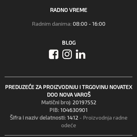
RADNO VREME
Radnim danima:
08:00 - 16:00
BLOG
PREDUZEĆE ZA PROIZVODNJU I TRGOVINU NOVATEX
DOO NOVA VAROŠ
Matični broj:
20197552
PIB:
104630901
Šifra i naziv delatnosti:
1412
- Proizvodnja radne
odeće