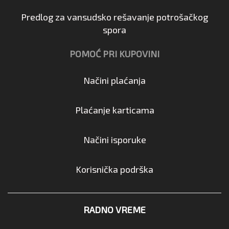
Predlog za vansudsko rešavanje potrošačkog
spora
POMOĆ PRI KUPOVINI
Načini plaćanja
Plaćanje karticama
Načini isporuke
Korisnička podrška
RADNO VREME