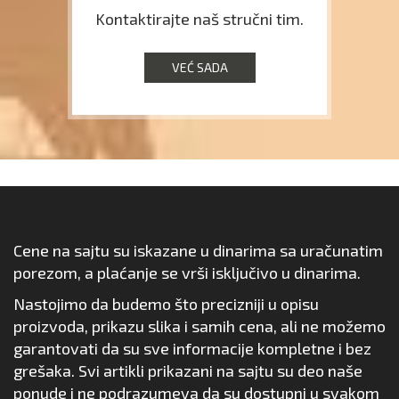
Kontaktirajte naš stručni tim.
VEĆ SADA
Cene na sajtu su iskazane u dinarima sa uračunatim
porezom, a plaćanje se vrši isključivo u dinarima.
Nastojimo da budemo što precizniji u opisu
proizvoda, prikazu slika i samih cena, ali ne možemo
garantovati da su sve informacije kompletne i bez
grešaka. Svi artikli prikazani na sajtu su deo naše
ponude i ne podrazumeva da su dostupni u svakom