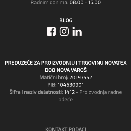
Radnim danima:
08:00 - 16:00
BLOG
PREDUZEĆE ZA PROIZVODNJU I TRGOVINU NOVATEX
DOO NOVA VAROŠ
Matični broj:
20197552
PIB:
104630901
Šifra i naziv delatnosti:
1412
- Proizvodnja radne
odeće
KONTAKT PODACI