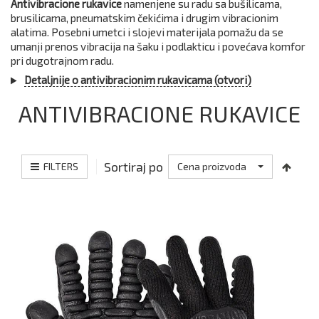
Antivibracione rukavice
namenjene su radu sa bušilicama,
brusilicama, pneumatskim čekićima i drugim vibracionim
alatima. Posebni umetci i slojevi materijala pomažu da se
umanji prenos vibracija na šaku i podlakticu i povećava komfor
pri dugotrajnom radu.
Detaljnije o antivibracionim rukavicama (otvori)
ANTIVIBRACIONE RUKAVICE
Sortiraj po
FILTERS
Cena proizvoda