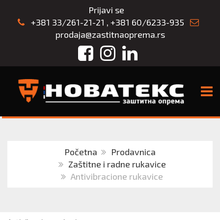
Prijavi se
+381 33/261-21-21
,
+381 60/6233-935
prodaja@zastitnaoprema.rs
Facebook
Instagram
LinkedIn
TOGG
Početna
Prodavnica
Zaštitne i radne rukavice
Antivibracione rukavice