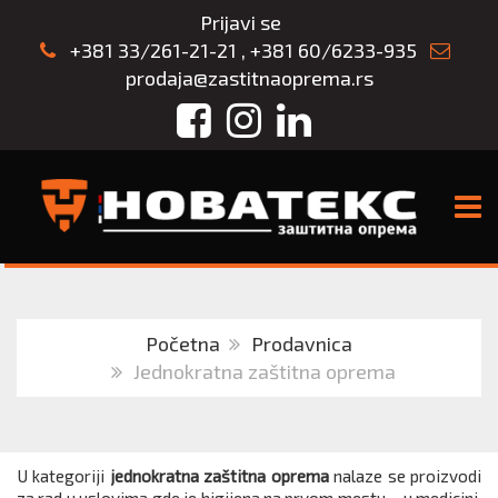
Prijavi se
+381 33/261-21-21
,
+381 60/6233-935
prodaja@zastitnaoprema.rs
Facebook
Instagram
LinkedIn
TOGG
Početna
Prodavnica
Jednokratna zaštitna oprema
U kategoriji
jednokratna zaštitna oprema
nalaze se proizvodi