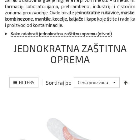
za rad u uslovima gde je higijena na prvom mestu – u medicini,
farmaciji, laboratorijama, prehrambenoj industriji i čistoćim
zonama proizvodnje. Ovde birate
jednokratne rukavice, maske,
kombinezone, mantile, kecelje, kaljače i kape
koje štite i radnika
i proizvod od kontaminacije.
Kako odabrati jednokratnu zaštitnu opremu (otvori)
JEDNOKRATNA ZAŠTITNA
OPREMA
Sortiraj po
FILTERS
Cena proizvoda