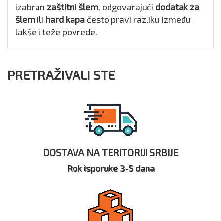
izabran
zaštitni šlem
, odgovarajući
dodatak za
šlem
ili
hard kapa
često pravi razliku između
lakše i teže povrede.
PRETRAŽIVALI STE
DOSTAVA NA TERITORIJI SRBIJE
Rok isporuke 3-5 dana