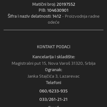
Matični broj:
20197552
PIB:
104630901
Šifra i naziv delatnosti:
1412
- Proizvodnja radne
odeće
KONTAKT PODACI
Kancelarija i skladište:
Magistralni put 15, Nova Varoš 31320, Srbija
Ogranak:
Janka Stajčića 3, Lazarevac
Telefoni
060/6233-935
033/261-21-21