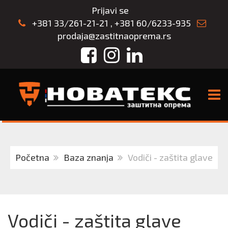
Prijavi se
+381 33/261-21-21
,
+381 60/6233-935
prodaja@zastitnaoprema.rs
Facebook
Instagram
LinkedIn
TOGG
Početna
Baza znanja
Vodiči - zaštita glave
Vodiči - zaštita glave