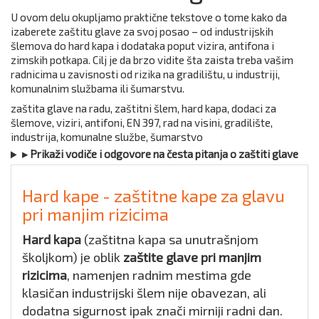
U ovom delu okupljamo praktične tekstove o tome kako da
izaberete zaštitu glave za svoj posao – od industrijskih
šlemova do hard kapa i dodataka poput vizira, antifona i
zimskih potkapa. Cilj je da brzo vidite šta zaista treba vašim
radnicima u zavisnosti od rizika na gradilištu, u industriji,
komunalnim službama ili šumarstvu.
zaštita glave na radu, zaštitni šlem, hard kapa, dodaci za
šlemove, viziri, antifoni, EN 397, rad na visini, gradilište,
industrija, komunalne službe, šumarstvo
▸ Prikaži vodiče i odgovore na česta pitanja o zaštiti glave
Hard kape - zaštitne kape za glavu
pri manjim rizicima
Hard kapa
(zaštitna kapa sa unutrašnjom
školjkom) je oblik
zaštite glave pri manjim
rizicima
, namenjen radnim mestima gde
klasičan industrijski šlem nije obavezan, ali
dodatna sigurnost ipak znači mirniji radni dan.