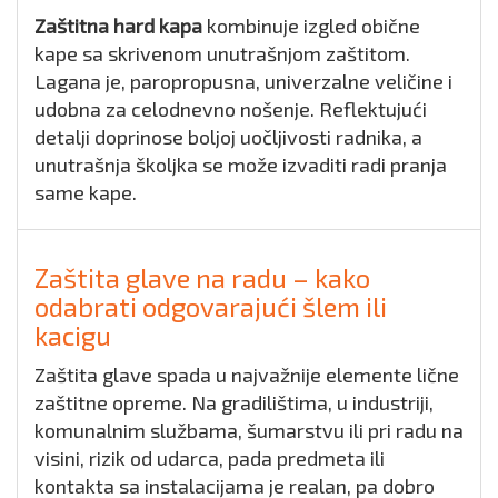
Zaštitna hard kapa
kombinuje izgled obične
kape sa skrivenom unutrašnjom zaštitom.
Lagana je, paropropusna, univerzalne veličine i
udobna za celodnevno nošenje. Reflektujući
detalji doprinose boljoj uočljivosti radnika, a
unutrašnja školjka se može izvaditi radi pranja
same kape.
Zaštita glave na radu – kako
odabrati odgovarajući šlem ili
kacigu
Zaštita glave spada u najvažnije elemente lične
zaštitne opreme. Na gradilištima, u industriji,
komunalnim službama, šumarstvu ili pri radu na
visini, rizik od udarca, pada predmeta ili
kontakta sa instalacijama je realan, pa dobro