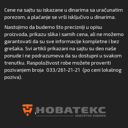
Cene na sajtu su iskazane u dinarima sa uračunatim
porezom, a plaćanje se vrši isključivo u dinarima.
Nastojimo da budemo što precizniji u opisu
proizvoda, prikazu slika i samih cena, ali ne možemo
garantovati da su sve informacije kompletne i bez
grešaka. Svi artikli prikazani na sajtu su deo naše
ponude i ne podrazumeva da su dostupni u svakom
trenutku. Raspoloživost robe možete proveriti
pozivanjem broja
033/261-21-21
(po ceni lokalnog
poziva).