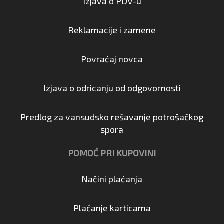
Izjava o PDV-u
Reklamacije i zamene
Povraćaj novca
Izjava o odricanju od odgovornosti
Predlog za vansudsko rešavanje potrošačkog
spora
POMOĆ PRI KUPOVINI
Načini plaćanja
Plaćanje karticama