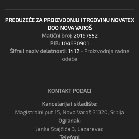
PREDUZEĆE ZA PROIZVODNJU I TRGOVINU NOVATEX
DOO NOVA VAROŠ
Matični broj:
20197552
PIB:
104630901
Šifra i naziv delatnosti:
1412
- Proizvodnja radne
odeće
KONTAKT PODACI
Kancelarija i skladište:
Magistralni put 15, Nova Varoš 31320, Srbija
Ogranak:
Janka Stajčića 3, Lazarevac
Telefoni