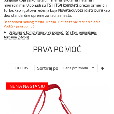
punjenja koja se koriste u firmama, školama, halama i
magacinima. U ponudi su
TS1 i TS4 kompleti
, prazni ormarići i
torbe, kao i gotova rešenja koja
Novatex uvozi i distribuira
kao
deo standardne opreme za radna mesta.
Bezbednost radnog mesta
Nosila
Orman za vanredne situacije
Vodiči - prva pomoć
Detaljnije o kompletima prve pomoći TS1 i TS4, ormarićima i
torbama (otvori)
PRVA POMOĆ
Sortiraj po
FILTERS
Cena proizvoda
NEMA NA STANJU