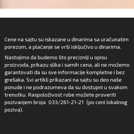
Cene na sajtu su iskazane u dinarima sa uračunatim
porezom, a plaćanje se vrši isključivo u dinarima.
Nastojimo da budemo što precizniji u opisu
proizvoda, prikazu slika i samih cena, ali ne možemo
garantovati da su sve informacije kompletne i bez
grešaka. Svi artikli prikazani na sajtu su deo naše
ponude i ne podrazumeva da su dostupni u svakom
trenutku. Raspoloživost robe možete proveriti
pozivanjem broja
033/261-21-21
(po ceni lokalnog
poziva).