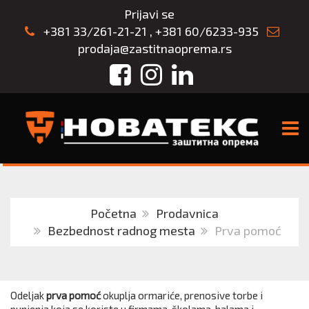
Prijavi se
+381 33/261-21-21
,
+381 60/6233-935
prodaja@zastitnaoprema.rs
Facebook
Instagram
LinkedIn
TOGG
Početna
Prodavnica
Bezbednost radnog mesta
Prva pomoć
Odeljak
prva pomoć
okuplja ormariće, prenosive torbe i