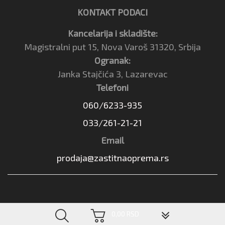
KONTAKT PODACI
Kancelarija i skladište:
Magistralni put 15, Nova Varoš 31320, Srbija
Ogranak:
Janka Stajčića 3, Lazarevac
Telefoni
060/6233-935
033/261-21-21
Email
prodaja@zastitnaoprema.rs
▼
0,00 RSD