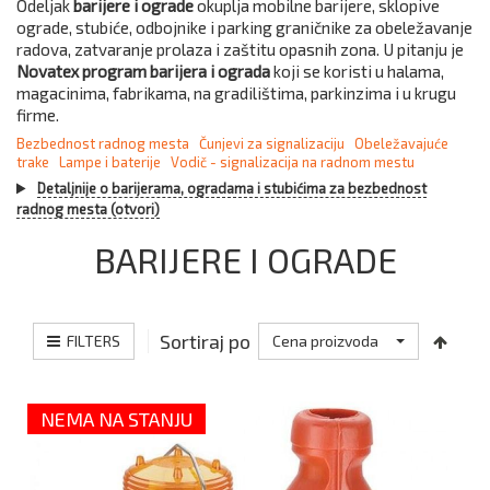
Odeljak
barijere i ograde
okuplja mobilne barijere, sklopive
ograde, stubiće, odbojnike i parking graničnike za obeležavanje
radova, zatvaranje prolaza i zaštitu opasnih zona. U pitanju je
Novatex program barijera i ograda
koji se koristi u halama,
magacinima, fabrikama, na gradilištima, parkinzima i u krugu
firme.
Bezbednost radnog mesta
Čunjevi za signalizaciju
Obeležavajuće
trake
Lampe i baterije
Vodič - signalizacija na radnom mestu
Detaljnije o barijerama, ogradama i stubićima za bezbednost
radnog mesta (otvori)
BARIJERE I OGRADE
Sortiraj po
FILTERS
Cena proizvoda
NEMA NA STANJU