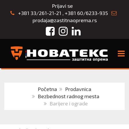
Prijavi se
+381 33/261-21-21
,
+381 60/6233-935
prodaja@zastitnaoprema.rs
Facebook
Instagram
LinkedIn
TOGG
Početna
Prodavnica
Bezbednost radnog mesta
Barijere i ograde