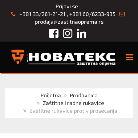
Prijavi se
+381 33/261-21-21
,
+381 60/6233-935
prodaja@zastitnaoprema.rs
Facebook
Instagram
LinkedIn
TOGG
Početna
Prodavnica
Zaštitne i radne rukavice
Zaštitne rukavice protiv prosecanja