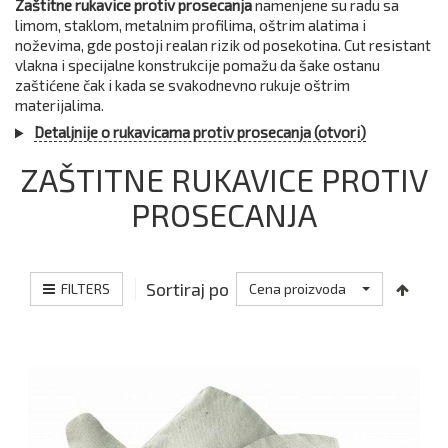
Zaštitne rukavice protiv prosecanja
namenjene su radu sa
limom, staklom, metalnim profilima, oštrim alatima i
noževima, gde postoji realan rizik od posekotina. Cut resistant
vlakna i specijalne konstrukcije pomažu da šake ostanu
zaštićene čak i kada se svakodnevno rukuje oštrim
materijalima.
Detaljnije o rukavicama protiv prosecanja (otvori)
ZAŠTITNE RUKAVICE PROTIV
PROSECANJA
Sortiraj po
FILTERS
Cena proizvoda