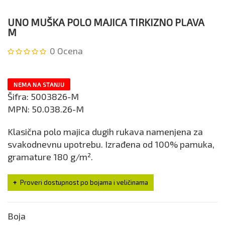
UNO MUŠKA POLO MAJICA TIRKIZNO PLAVA
M
0
Ocena
NEMA NA STANJU
Šifra:
5003826-M
MPN:
50.038.26-M
Klasična polo majica dugih rukava namenjena za
svakodnevnu upotrebu. Izrađena od 100% pamuka,
gramature 180 g/m².
Proveri dostupnost po bojama i veličinama
Boja