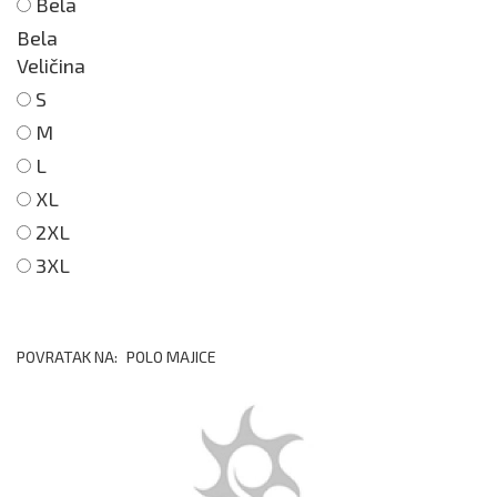
Bela
Bela
Veličina
S
M
L
XL
2XL
3XL
POVRATAK NA:
POLO MAJICE