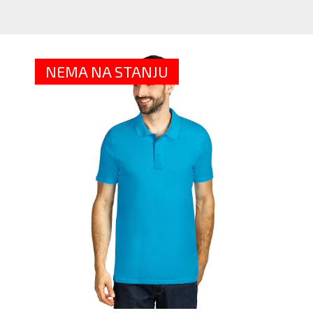
M
P
MA
-
NEMA NA STANJU
VI
BO