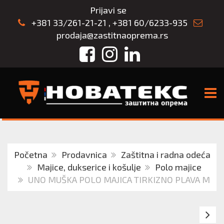
Prijavi se
+381 33/261-21-21
,
+381 60/6233-935
prodaja@zastitnaoprema.rs
Facebook
Instagram
LinkedIn
TOGG
Početna
Prodavnica
Zaštitna i radna odeća
Majice, dukserice i košulje
Polo majice
UNO MUŠKA POLO MAJICA TIRKIZNO PLAVA M
U