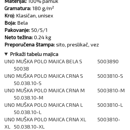
Materijal:
100% pamuk
Gramatura:
180 g/m²
Kroj:
Klasičan, unisex
Boja:
Bela
Pakovanje:
50/5/1
Neto težina:
0.24 kg
Preporučena štampa:
sito, preslikač, vez
Prikaži tabelu majica
UNO MUŠKA POLO MAJICA BELA S
5003890
50038
UNO MUŠKA POLO MAJICA CRNA S
5003810-S
50.038.10-S
UNO MUŠKA POLO MAJICA CRNA M
5003810-M
50.038.10-M
UNO MUŠKA POLO MAJICA CRNA L
5003810-L
50.038.10-L
UNO MUŠKA POLO MAJICA CRNA XL
5003810-
XL
50.038.10-XL