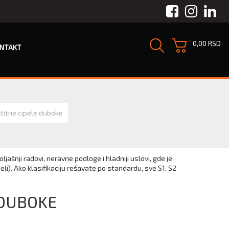
Facebook
Instagra
Link
0,00 RSD
NTAKT
titne cipele duboke
ašnji radovi, neravne podloge i hladniji uslovi, gde je
li). Ako klasifikaciju rešavate po standardu, sve S1, S2
 DUBOKE