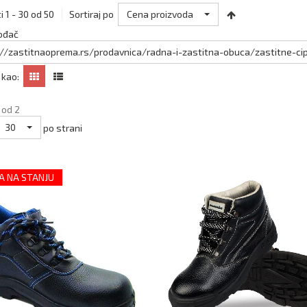
Cena proizvoda
i 1 - 30 od 50
Sortiraj po
ođač
://zastitnaoprema.rs/prodavnica/radna-i-zastitna-obuca/zastitne-ci
 kao:
 od 2
30
po strani
 NA STANJU