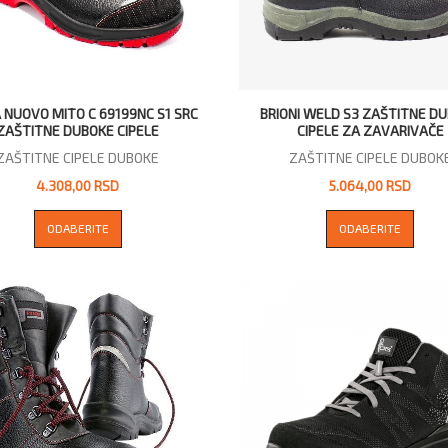
 NUOVO MITO C 69199NC S1 SRC
BRIONI WELD S3 ZAŠTITNE D
ZAŠTITNE DUBOKE CIPELE
CIPELE ZA ZAVARIVAČE
ZAŠTITNE CIPELE DUBOKE
ZAŠTITNE CIPELE DUBOK
4.308,00 RSD
5.064,00 RSD
ODABERITE
ODABERITE