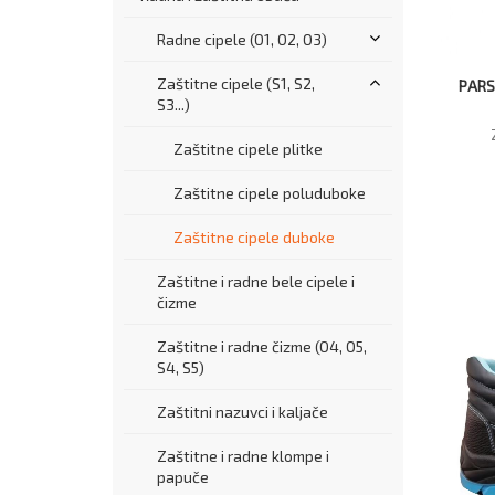
Radne cipele (O1, O2, O3)
Zaštitne cipele (S1, S2,
PARS
S3...)
Zaštitne cipele plitke
Zaštitne cipele poluduboke
Zaštitne cipele duboke
Zaštitne i radne bele cipele i
čizme
Zaštitne i radne čizme (O4, O5,
S4, S5)
Zaštitni nazuvci i kaljače
Zaštitne i radne klompe i
papuče