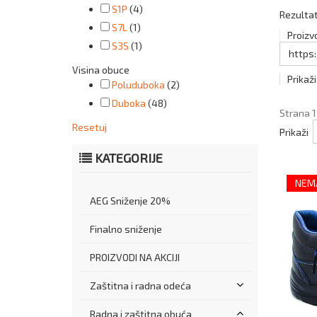
S1P
(4)
Rezultat
S7L
(1)
Proizv
S3S
(1)
https
Visina obuce
Prikaži
Poluduboka
(2)
Duboka
(48)
Strana 1
Resetuj
Prikaži
KATEGORIJE
NEMA
AEG Sniženje 20%
Finalno sniženje
PROIZVODI NA AKCIJI
Zaštitna i radna odeća
Radna i zaštitna obuća