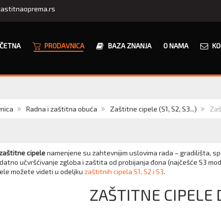
astitnaoprema.rs
ČETNA
PRODAVNICA
BAZA ZNANJA
O NAMA
KO
nica
Radna i zaštitna obuća
Zaštitne cipele (S1, S2, S3...)
Zaš
aštitne cipele
namenjene su zahtevnijim uslovima rada – gradilišta, spolj
datno učvršćivanje zgloba i zaštita od probijanja đona (najčešće S3 mode
ele možete videti u odeljku
zaštitnih cipela S1, S2 i S3
.
ZAŠTITNE CIPELE