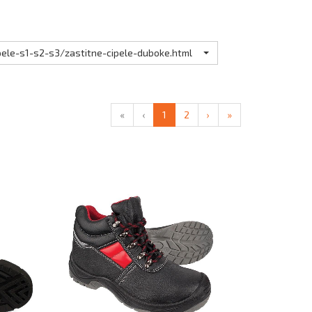
pele-s1-s2-s3/zastitne-cipele-duboke.html
«
‹
1
2
›
»