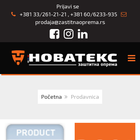
Prijavi se
+381 33/261-21-21
,
+381 60/6233-935
prodaja@zastitnaoprema.rs
Facebook
Instagram
LinkedIn
TOGG
Početna
Prodavnica