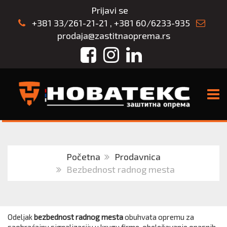
Prijavi se
+381 33/261-21-21
,
+381 60/6233-935
prodaja@zastitnaoprema.rs
Facebook
Instagram
LinkedIn
TOGG
Početna
Prodavnica
Bezbednost radnog mesta
Odeljak
bezbednost radnog mesta
obuhvata opremu za