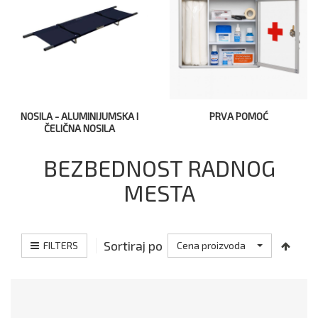
NOSILA - ALUMINIJUMSKA I
PRVA POMOĆ
ČELIČNA NOSILA
BEZBEDNOST RADNOG
MESTA
Sortiraj po
FILTERS
Cena proizvoda