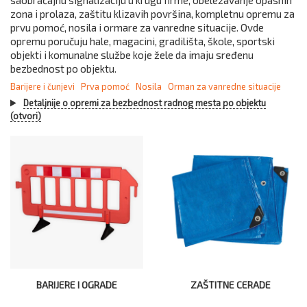
saobraćajnu signalizaciju u krugu firme, obeležavanje opasnih
zona i prolaza, zaštitu klizavih površina, kompletnu opremu za
prvu pomoć, nosila i ormare za vanredne situacije. Ovde
opremu poručuju hale, magacini, gradilišta, škole, sportski
objekti i komunalne službe koje žele da imaju sređenu
bezbednost po objektu.
Barijere i čunjevi
Prva pomoć
Nosila
Orman za vanredne situacije
Detaljnije o opremi za bezbednost radnog mesta po objektu
(otvori)
BARIJERE I OGRADE
ZAŠTITNE CERADE