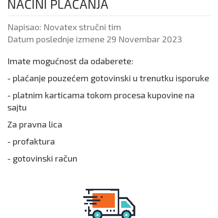
NAČINI PLAĆANJA
Napisao:
Novatex stručni tim
Datum poslednje izmene 29 Novembar 2023
Imate mogućnost da odaberete:
- plaćanje pouzećem gotovinski u trenutku isporuke
- platnim karticama tokom procesa kupovine na
sajtu
Za pravna lica
- profaktura
- gotovinski račun