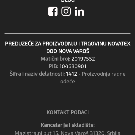
PREDUZEĆE ZA PROIZVODNJU I TRGOVINU NOVATEX
DOO NOVA VAROŠ
Matični broj:
20197552
PIB:
104630901
Šifra i naziv delatnosti:
1412
- Proizvodnja radne
odeće
KONTAKT PODACI
Kancelarija i skladište:
Magistralni put 15, Nova Varoš 31320, Srbija