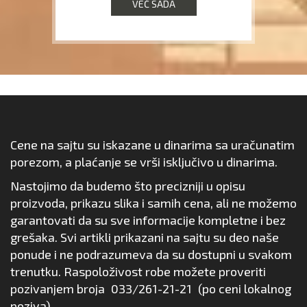
VEĆ SADA
Cene na sajtu su iskazane u dinarima sa uračunatim
porezom, a plaćanje se vrši isključivo u dinarima.
Nastojimo da budemo što precizniji u opisu
proizvoda, prikazu slika i samih cena, ali ne možemo
garantovati da su sve informacije kompletne i bez
grešaka. Svi artikli prikazani na sajtu su deo naše
ponude i ne podrazumeva da su dostupni u svakom
trenutku. Raspoloživost robe možete proveriti
pozivanjem broja
033/261-21-21
(po ceni lokalnog
poziva).