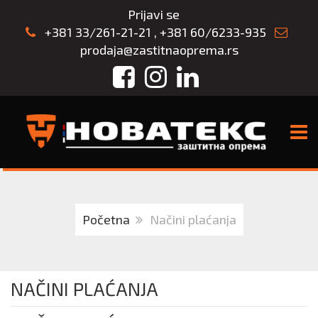
Prijavi se
+381 33/261-21-21
,
+381 60/6233-935
prodaja@zastitnaoprema.rs
Facebook
Instagram
LinkedIn
TOGG
Početna
Načini plaćanja
NAČINI PLAĆANJA