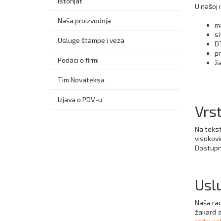
Istorijat
U našoj 
Naša proizvodnja
ma
si
Usluge štampe i veza
DT
pr
Podaci o firmi
ž
Tim Novateksa
Izjava o PDV-u
Vrs
Na tekst
visokovi
Dostupne
Usl
Naša rad
žakard 