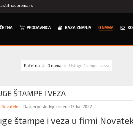
astitnaoprema.rs
ČETNA
PRODAVNICA
BAZA ZNANJA
O NAMA
KO
Početna
O nama
Usluge štampe i veza
UGE ŠTAMPE I VEZA
:
Novateks
Datum poslednje izmene 15 Jun 2022
uge štampe i veza u firmi Novate