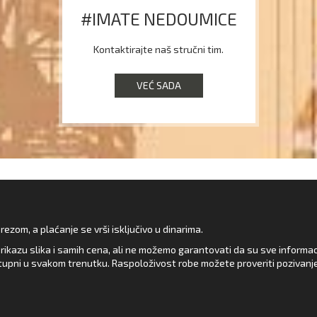
#IMATE NEDOUMICE
Kontaktirajte naš stručni tim.
VEĆ SADA
zom, a plaćanje se vrši isključivo u dinarima.
rikazu slika i samih cena, ali ne možemo garantovati da su sve informacij
upni u svakom trenutku. Raspoloživost robe možete proveriti pozivanj