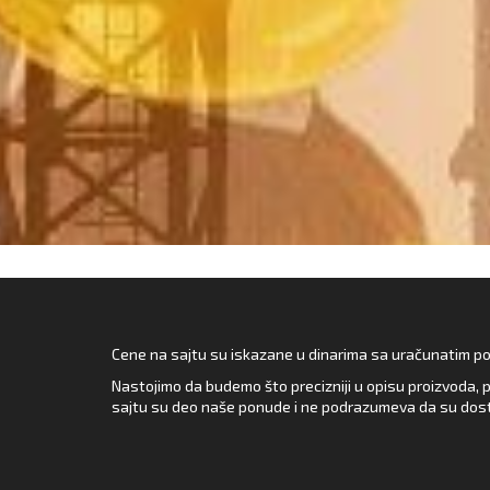
Cene na sajtu su iskazane u dinarima sa uračunatim pore
Nastojimo da budemo što precizniji u opisu proizvoda, p
sajtu su deo naše ponude i ne podrazumeva da su dost