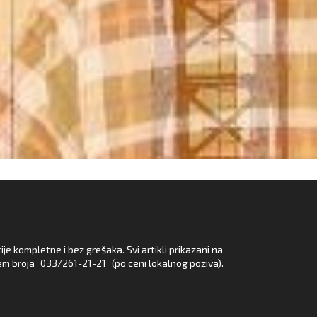
e kompletne i bez grešaka. Svi artikli prikazani na
em broja
033/261-21-21
(po ceni lokalnog poziva).