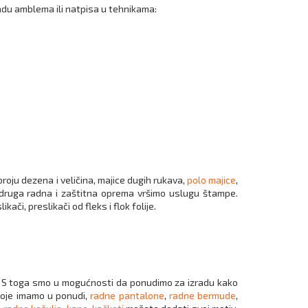
radu amblema ili natpisa u tehnikama:
roju dezena i veličina, majice dugih rukava,
polo majice
,
druga radna i zaštitna oprema vršimo uslugu štampe.
či, preslikači od fleks i flok folije.
a. S toga smo u mogućnosti da ponudimo za izradu kako
koje imamo u ponudi,
radne pantalone
,
radne bermude
,