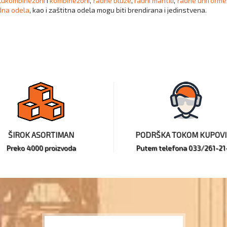
olukombinezoni
i
kombinezoni
,
radne bluze
,
radni mantili
,
radne uniforme
dna odela
, kao i zaštitna odela mogu biti brendirana i jedinstvena.
ŠIROK ASORTIMAN
PODRŠKA TOKOM KUPOV
Preko 4000 proizvoda
Putem telefona 033/261-21