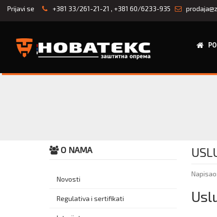
Prijavi se
+381 33/261-21-21
,
+381 60/6233-935
prodaja@z
PO
O NAMA
USL
Napisao
Novosti
Usl
Regulativa i sertifikati