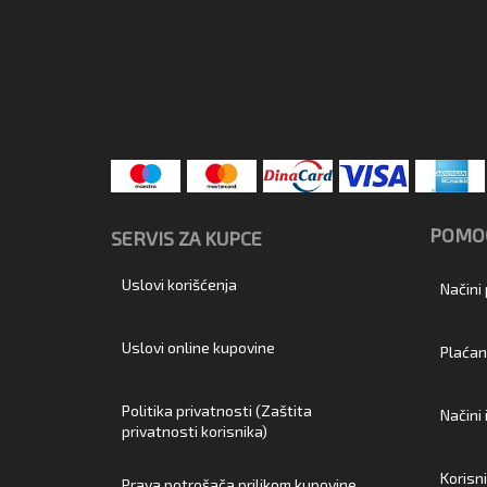
POMOĆ
SERVIS ZA KUPCE
Uslovi korišćenja
Načini
Uslovi online kupovine
Plaćan
Politika privatnosti (Zaštita
Načini
privatnosti korisnika)
Korisn
Prava potrošača prilikom kupovine