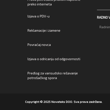
preko interneta
Izjava o PDV-u
RADNO 
Radnim
Reklamacije i zamene
Povraćaj novca
Izjava o odricanju od odgovornosti
Predlog za vansudsko rešavanje
potrošačkog spora
Copyright © 2025 Novateks DOO. Sva prava zadržana.