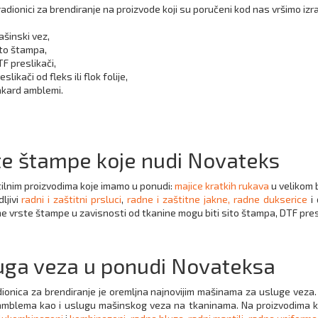
radionici za brendiranje na proizvode koji su poručeni kod nas vršimo iz
šinski vez,
to štampa,
F preslikači,
eslikači od fleks ili flok folije,
akard amblemi.
te štampe koje nudi Novateks
ilnim proizvodima koje imamo u ponudi:
majice kratkih rukava
u velikom b
dljivi
radni i zaštitni prsluci
,
radne i zaštitne jakne,
radne dukserice
i 
 vrste štampe u zavisnosti od tkanine mogu biti sito štampa, DTF preslika
uga veza u ponudi Novateksa
ionica za brendiranje je oremljna najnovijim mašinama za usluge vez
amblema kao i uslugu mašinskog veza na tkaninama. Na proizvodima 