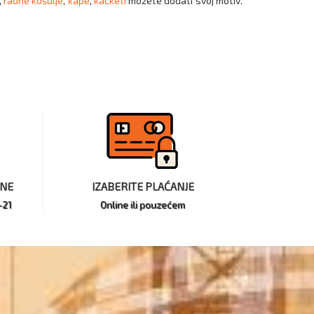
,
radne košulje
,
kape
,
kačketi
možete dodati svoj motiv.
INE
IZABERITE PLAĆANJE
-21
Online ili pouzećem