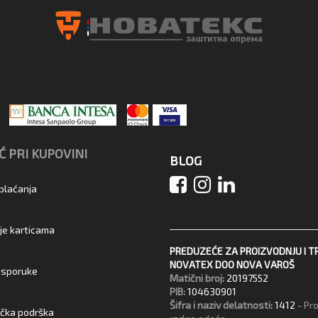
 PRI KUPOVINI
BLOG
 plaćanja
je karticama
PREDUZEĆE ZA PROIZVODNJU I T
NOVATEX DOO NOVA VAROŠ
 isporuke
Matični broj:
20197552
PIB:
104630901
Šifra i naziv delatnosti:
1412
- Pr
ička podrška