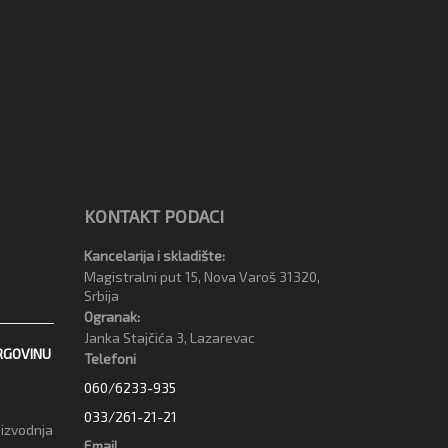
KONTAKT PODACI
Kancelarija i skladište:
Magistralni put 15, Nova Varoš 31320,
Srbija
Ogranak:
Janka Stajčića 3, Lazarevac
RGOVINU
Telefoni
060/6233-935
033/261-21-21
oizvodnja
Email