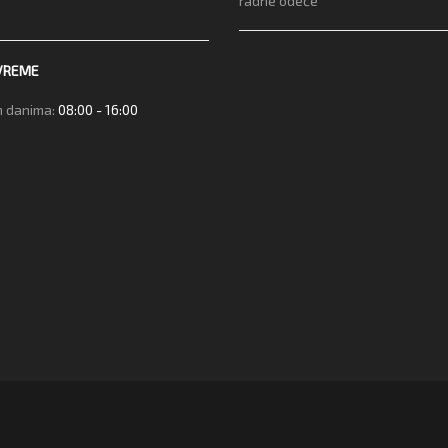
radne odeće
VREME
 danima:
08:00 - 16:00