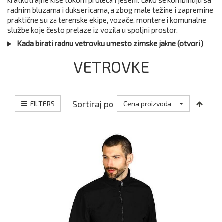
kratkotrajne kiše tokom proleća i jeseni. Lako se kombinuju sa
radnim bluzama i duksericama, a zbog male težine i zapremine
praktične su za terenske ekipe, vozače, montere i komunalne
službe koje često prelaze iz vozila u spoljni prostor.
Kada birati radnu vetrovku umesto zimske jakne (otvori)
VETROVKE
Sortiraj po
FILTERS
Cena proizvoda