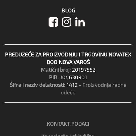
BLOG
PREDUZEĆE ZA PROIZVODNJU I TRGOVINU NOVATEX
DOO NOVA VAROŠ
Matični broj:
20197552
PIB:
104630901
Šifra i naziv delatnosti:
1412
- Proizvodnja radne
odeće
KONTAKT PODACI