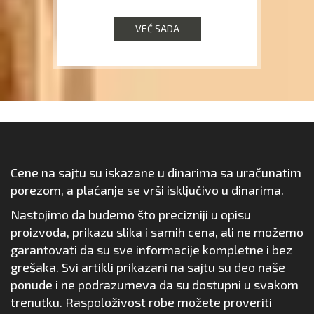
VEĆ SADA
Cene na sajtu su iskazane u dinarima sa uračunatim
porezom, a plaćanje se vrši isključivo u dinarima.
Nastojimo da budemo što precizniji u opisu
proizvoda, prikazu slika i samih cena, ali ne možemo
garantovati da su sve informacije kompletne i bez
grešaka. Svi artikli prikazani na sajtu su deo naše
ponude i ne podrazumeva da su dostupni u svakom
trenutku. Raspoloživost robe možete proveriti