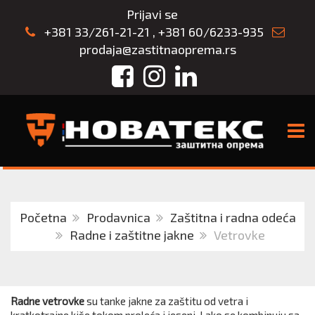
Prijavi se
+381 33/261-21-21
,
+381 60/6233-935
prodaja@zastitnaoprema.rs
Facebook
Instagram
LinkedIn
TOGG
Početna
Prodavnica
Zaštitna i radna odeća
Radne i zaštitne jakne
Vetrovke
Radne vetrovke
su tanke jakne za zaštitu od vetra i