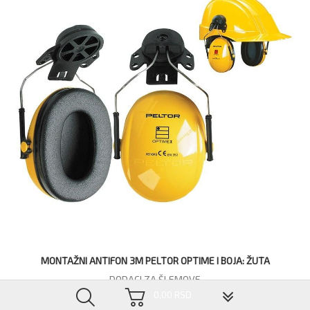
MONTAŽNI ANTIFON 3M PELTOR OPTIME I BOJA: ŽUTA
DODACI ZA ŠLEMOVE
▼
0,00 RSD
3.360,00 RSD