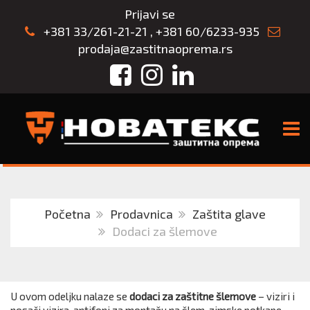
Prijavi se
+381 33/261-21-21
,
+381 60/6233-935
prodaja@zastitnaoprema.rs
Facebook
Instagram
LinkedIn
TOGG
Početna
Prodavnica
Zaštita glave
Dodaci za šlemove
U ovom odeljku nalaze se
dodaci za zaštitne šlemove
– viziri i