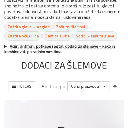
nosači vizira, antifoni za montažu na šlem, zimske potkape,
znojne trake i ostala oprema koja proširuje zaštitu glave i
povećava udobnost pri radu. U nastavku možete da izaberete
dodatke prema modelu šlema i uslovima rada.
Zaštita glave – pregled
Zaštitni šlemovi
Zaštita očiju i lica
Zaštita sluha
Vodiči – zaštita glave
Viziri, antifoni, potkape i ostali dodaci za šlemove – kako ih
kombinovati po radnim mestima
DODACI ZA ŠLEMOVE
Sortiraj po
FILTERS
Cena proizvoda