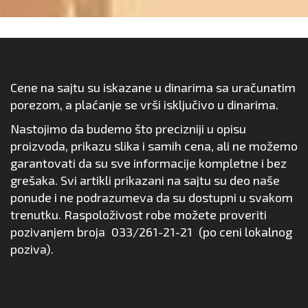
Cene na sajtu su iskazane u dinarima sa uračunatim
porezom, a plaćanje se vrši isključivo u dinarima.
Nastojimo da budemo što precizniji u opisu
proizvoda, prikazu slika i samih cena, ali ne možemo
garantovati da su sve informacije kompletne i bez
grešaka. Svi artikli prikazani na sajtu su deo naše
ponude i ne podrazumeva da su dostupni u svakom
trenutku. Raspoloživost robe možete proveriti
pozivanjem broja
033/261-21-21
(po ceni lokalnog
poziva).