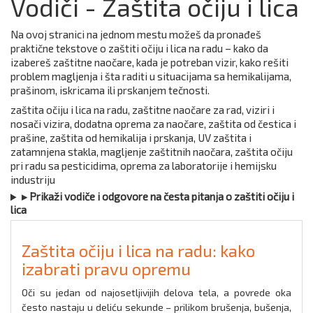
Vodiči - Zaštita očiju i lica
Na ovoj stranici na jednom mestu možeš da pronađeš
praktične tekstove o zaštiti očiju i lica na radu – kako da
izabereš zaštitne naočare, kada je potreban vizir, kako rešiti
problem magljenja i šta raditi u situacijama sa hemikalijama,
prašinom, iskricama ili prskanjem tečnosti.
zaštita očiju i lica na radu, zaštitne naočare za rad, viziri i
nosači vizira, dodatna oprema za naočare, zaštita od čestica i
prašine, zaštita od hemikalija i prskanja, UV zaštita i
zatamnjena stakla, magljenje zaštitnih naočara, zaštita očiju
pri radu sa pesticidima, oprema za laboratorije i hemijsku
industriju
▸ Prikaži vodiče i odgovore na česta pitanja o zaštiti očiju i
lica
Zaštita očiju i lica na radu: kako
izabrati pravu opremu
Oči su jedan od najosetljivijih delova tela, a povrede oka
često nastaju u deliću sekunde – prilikom brušenja, bušenja,