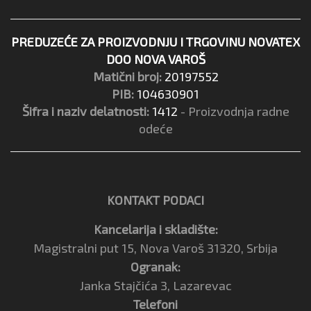
PREDUZEĆE ZA PROIZVODNJU I TRGOVINU NOVATEX
DOO NOVA VAROŠ
Matični broj:
20197552
PIB:
104630901
Šifra i naziv delatnosti:
1412
- Proizvodnja radne
odeće
KONTAKT PODACI
Kancelarija i skladište:
Magistralni put 15, Nova Varoš 31320, Srbija
Ogranak:
Janka Stajčića 3, Lazarevac
Telefoni