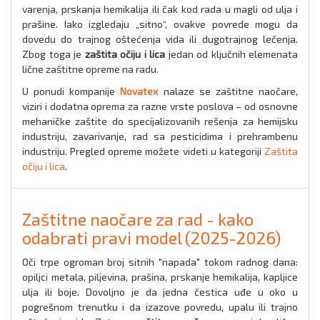
varenja, prskanja hemikalija ili čak kod rada u magli od ulja i
prašine. Iako izgledaju „sitno“, ovakve povrede mogu da
dovedu do trajnog oštećenja vida ili dugotrajnog lečenja.
Zbog toga je
zaštita očiju i lica
jedan od ključnih elemenata
lične zaštitne opreme na radu.
U ponudi kompanije
Novatex
nalaze se zaštitne naočare,
viziri i dodatna oprema za razne vrste poslova – od osnovne
mehaničke zaštite do specijalizovanih rešenja za hemijsku
industriju, zavarivanje, rad sa pesticidima i prehrambenu
industriju. Pregled opreme možete videti u kategoriji
Zaštita
očiju i lica
.
Zaštitne naočare za rad - kako
odabrati pravi model (2025-2026)
Oči trpe ogroman broj sitnih "napada" tokom radnog dana:
opiljci metala, piljevina, prašina, prskanje hemikalija, kapljice
ulja ili boje. Dovoljno je da jedna čestica uđe u oko u
pogrešnom trenutku i da izazove povredu, upalu ili trajno