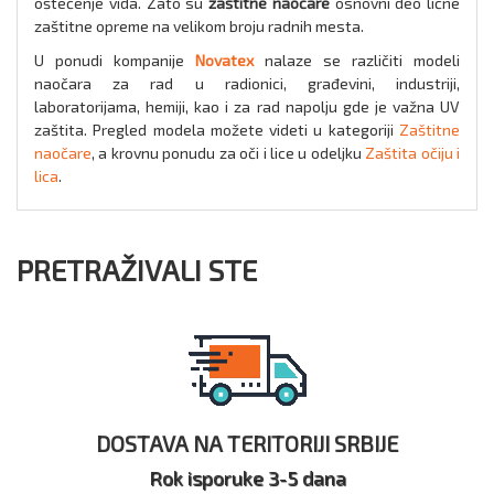
oštećenje vida. Zato su
zaštitne naočare
osnovni deo lične
zaštitne opreme na velikom broju radnih mesta.
U ponudi kompanije
Novatex
nalaze se različiti modeli
naočara za rad u radionici, građevini, industriji,
laboratorijama, hemiji, kao i za rad napolju gde je važna UV
zaštita. Pregled modela možete videti u kategoriji
Zaštitne
naočare
, a krovnu ponudu za oči i lice u odeljku
Zaštita očiju i
lica
.
PRETRAŽIVALI STE
DOSTAVA NA TERITORIJI SRBIJE
Rok isporuke 3-5 dana