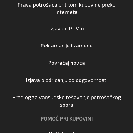
Prava potrošača prilikom kupovine preko
interneta
Izjava o PDV-u
Reklamacije i zamene
Povraćaj novca
Izjava o odricanju od odgovornosti
Predlog za vansudsko rešavanje potrošačkog
spora
POMOĆ PRI KUPOVINI