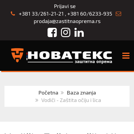
Prijavi se
+381 33/261-21-21
,
+381 60/6233-935
prodaja@zastitnaoprema.rs
Facebook
Instagram
LinkedIn
TOGG
Početna
Baza znanja
Vodiči - Zaštita očiju i lica