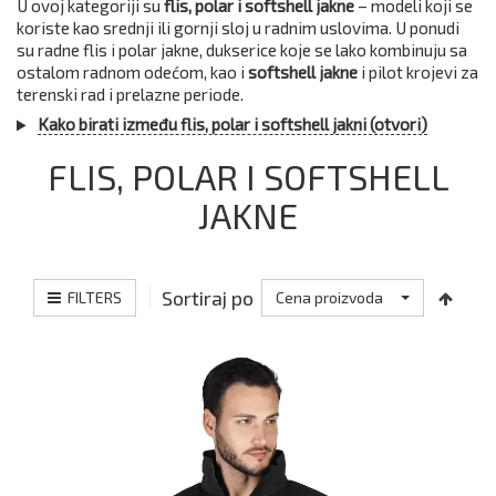
U ovoj kategoriji su
flis, polar i softshell jakne
– modeli koji se
koriste kao srednji ili gornji sloj u radnim uslovima. U ponudi
su radne flis i polar jakne, dukserice koje se lako kombinuju sa
ostalom radnom odećom, kao i
softshell jakne
i pilot krojevi za
terenski rad i prelazne periode.
Kako birati između flis, polar i softshell jakni (otvori)
FLIS, POLAR I SOFTSHELL
JAKNE
Sortiraj po
FILTERS
Cena proizvoda