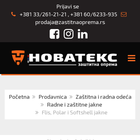
Prijavi se
+381 33/261-21-21
,
+381 60/6233-935
prodaja@zastitnaoprema.rs
Facebook
Instagram
LinkedIn
TOGG
Početna
Prodavnica
Zaštitna i radna odeća
Radne i zaštitne jakne
Flis, Polar i Softshell jakne