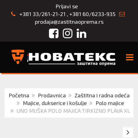
Prijavi se
+381 33/261-21-21
,
+381 60/6233-935
prodaja@zastitnaoprema.rs
Facebook
Instagram
LinkedIn
TOGG
Početna
Prodavnica
Zaštitna i radna odeća
Majice, dukserice i košulje
Polo majice
UNO MUŠKA POLO MAJICA TIRKIZNO PLAVA XL
U