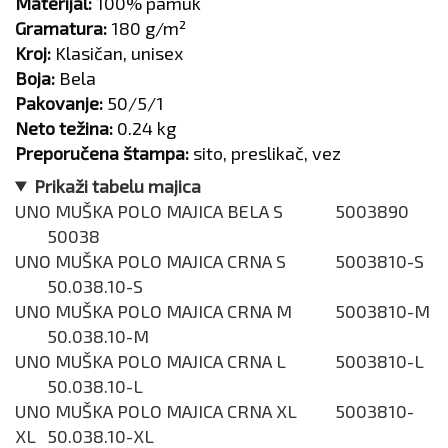
Materijal:
100% pamuk
Gramatura:
180 g/m²
Kroj:
Klasičan, unisex
Boja:
Bela
Pakovanje:
50/5/1
Neto težina:
0.24 kg
Preporučena štampa:
sito, preslikač, vez
Prikaži tabelu majica
UNO MUŠKA POLO MAJICA BELA S
5003890
50038
UNO MUŠKA POLO MAJICA CRNA S
5003810-S
50.038.10-S
UNO MUŠKA POLO MAJICA CRNA M
5003810-M
50.038.10-M
UNO MUŠKA POLO MAJICA CRNA L
5003810-L
50.038.10-L
UNO MUŠKA POLO MAJICA CRNA XL
5003810-
XL
50.038.10-XL