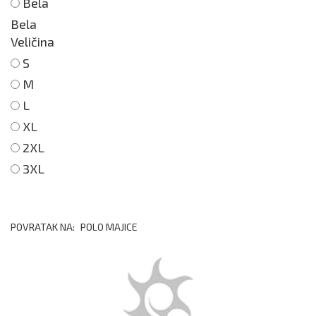
Bela
Bela
Veličina
S
M
L
XL
2XL
3XL
POVRATAK NA:
POLO MAJICE