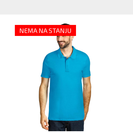
M
P
MA
-
NEMA NA STANJU
VI
BO