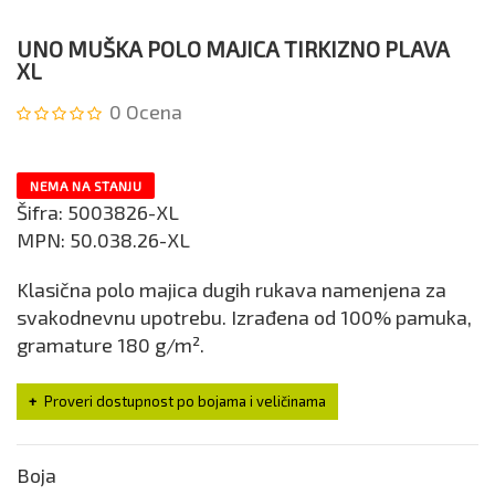
UNO MUŠKA POLO MAJICA TIRKIZNO PLAVA
XL
0
Ocena
NEMA NA STANJU
Šifra:
5003826-XL
MPN:
50.038.26-XL
Klasična polo majica dugih rukava namenjena za
svakodnevnu upotrebu. Izrađena od 100% pamuka,
gramature 180 g/m².
Proveri dostupnost po bojama i veličinama
Boja