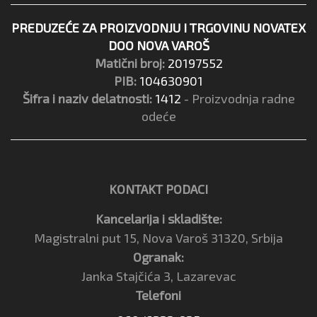
PREDUZEĆE ZA PROIZVODNJU I TRGOVINU NOVATEX
DOO NOVA VAROŠ
Matični broj:
20197552
PIB:
104630901
Šifra i naziv delatnosti:
1412
- Proizvodnja radne
odeće
KONTAKT PODACI
Kancelarija i skladište:
Magistralni put 15, Nova Varoš 31320, Srbija
Ogranak:
Janka Stajčića 3, Lazarevac
Telefoni