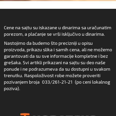
Cene na sajtu su iskazane u dinarima sa uračunatim
porezom, a plaćanje se vrši isključivo u dinarima.
Nastojimo da budemo što precizniji u opisu
proizvoda, prikazu slika i samih cena, ali ne možemo
garantovati da su sve informacije kompletne i bez
grešaka. Svi artikli prikazani na sajtu su deo naše
ponude i ne podrazumeva da su dostupni u svakom
trenutku. Raspoloživost robe možete proveriti
pozivanjem broja
033/261-21-21
(po ceni lokalnog
poziva).