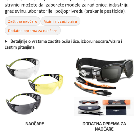
stranici možete da izaberete modele za radionice, industriju,
građevinu, laboratorije i poljoprivredu (prskanje pesticida).
Zaštitne naočare
Viziri i nosači vizira
Dodatna oprema za naočare
Detaljnije o vrstama zaštite očiju i lica, izboru naočara/vizira i
čestim pitanjima
NAOČARE
DODATNA OPREMA ZA
NAOČARE