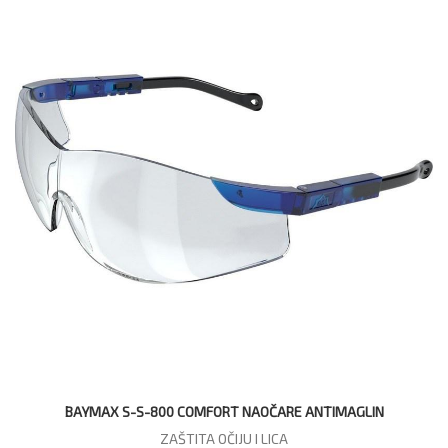
BAYMAX S-S-800 COMFORT NAOČARE ANTIMAGLIN
ZAŠTITA OČIJU I LICA