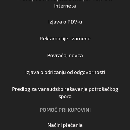
interneta
Izjava o PDV-u
Reklamacije i zamene
Povraćaj novca
Izjava o odricanju od odgovornosti
Predlog za vansudsko rešavanje potrošačkog
spora
POMOĆ PRI KUPOVINI
Načini plaćanja