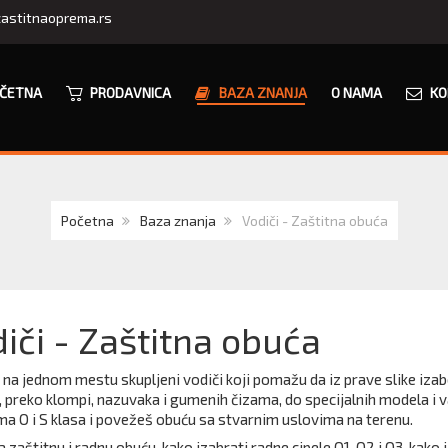
astitnaoprema.rs
ČETNA
PRODAVNICA
BAZA ZNANJA
O NAMA
KO
Početna
Baza znanja
Vodiči - Zaštitna obuća
iči - Zaštitna obuća
na jednom mestu skupljeni vodiči koji pomažu da iz prave slike izab
 preko klompi, nazuvaka i gumenih čizama, do specijalnih modela i v
a O i S klasa i povežeš obuću sa stvarnim uslovima na terenu.
a zaštitnu i radnu obuću, kako izabrati radne cipele O1, O2 i O3, kako 