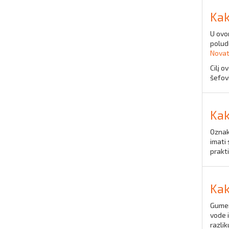
Kak
U ovo
polud
Nova
Cilj o
šefov
Kak
Ozna
imati 
prakt
Kak
Gumen
vode 
razli