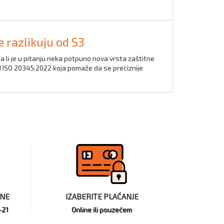
e razlikuju od S3
da li je u pitanju neka potpuno nova vrsta zaštitne
EN ISO 20345:2022 koja pomaže da se preciznije
INE
IZABERITE PLAĆANJE
-21
Online ili pouzećem