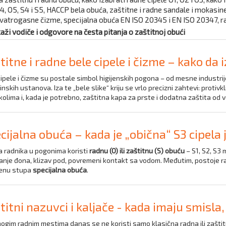
, O5, S4 i S5, HACCP bela obuća, zaštitne i radne sandale i mokasine,
, vatrogasne čizme, specijalna obuća EN ISO 20345 i EN ISO 20347,
kaži vodiče i odgovore na česta pitanja o zaštitnoj obući
titne i radne bele cipele i čizme – kako d
ipele i čizme su postale simbol higijenskih pogona – od mesne industrije
nskih ustanova. Iza te „bele slike“ kriju se vrlo precizni zahtevi: prot
olima i, kada je potrebno, zaštitna kapa za prste i dodatna zaštita od vo
cijalna obuća – kada je „obična“ S3 cipel
a radnika u pogonima koristi
radnu (O) ili zaštitnu (S) obuću
– S1, S2, S3 
janje đona, klizav pod, povremeni kontakt sa vodom. Međutim, postoje r
enu stupa
specijalna obuća
.
titni nazuvci i kaljače - kada imaju smisla,
ogim radnim mestima danas se ne koristi samo klasična radna ili zaštit