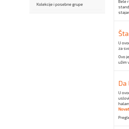
Bele r
Kolekcije i posebne grupe
stand
staja
Šta
U ovo
za sv
Ovo j
užim v
Da 
U ovo
uslov
halam
Nova
Pregl