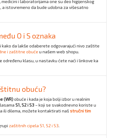
, medicini i laboratorijama one su deo higijenskog
a, a istovremeno da bude udobna za višesatno
zmeđu O i S oznaka
i kako da lakše odaberete odgovarajući nivo zaštite
dne i zaštitne obuće
u našem web shopu.
e određenu klasu, u nastavku ćete naći i linkove ka
aštitnu obuću?
e (WR)
obuće i kada je koja bolji izbor u realnim
 klasama
S1, S2 i S3
– koji se svakodnevno koriste u
 ili dilema, možete kontaktirati naš
stručni tim
grupi
zaštitnih cipela S1, S2 i S3
.