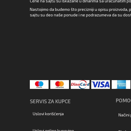
Cene na sajtu su iskazane u dinarima sa uračunatim pore
Nastojimo da budemo što precizniji u opisu proizvoda, p
sajtu su deo naše ponude i ne podrazumeva da su dost
POMOĆ
SERVIS ZA KUPCE
Uslovi korišćenja
Načini
Uslovi online kupovine