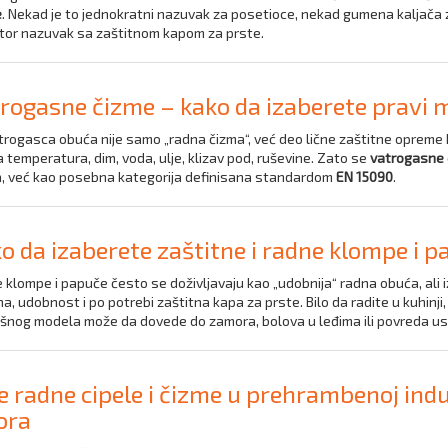
e
. Nekad je to jednokratni nazuvak za posetioce, nekad gumena kaljača za
isitor nazuvak sa zaštitnom kapom za prste.
rogasne čizme – kako da izaberete pravi m
trogasca obuća nije samo „radna čizma“, već deo lične zaštitne opreme 
 temperatura, dim, voda, ulje, klizav pod, ruševine. Zato se
vatrogasne 
, već kao posebna kategorija definisana standardom
EN 15090
.
o da izaberete zaštitne i radne klompe i 
klompe i papuče često se doživljavaju kao „udobnija“ radna obuća, ali iza
na, udobnost i po potrebi zaštitna kapa za prste. Bilo da radite u kuhinji
šnog modela može da dovede do zamora, bolova u leđima ili povreda usl
e radne cipele i čizme u prehrambenoj indus
ora