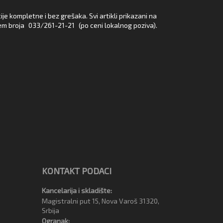
e kompletne i bez grešaka. Svi artikli prikazani na
em broja
033/261-21-21
(po ceni lokalnog poziva).
KONTAKT PODACI
Kancelarija i skladište:
Magistralni put 15, Nova Varoš 31320,
Srbija
Ogranak: