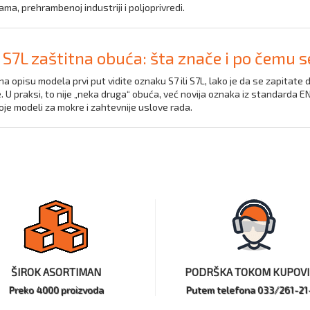
ma, prehrambenoj industriji i poljoprivredi.
i S7L zaštitna obuća: šta znače i po čemu s
a opisu modela prvi put vidite oznaku S7 ili S7L, lako je da se zapitate 
. U praksi, to nije „neka druga“ obuća, već novija oznaka iz standarda 
oje modeli za mokre i zahtevnije uslove rada.
ŠIROK ASORTIMAN
PODRŠKA TOKOM KUPOV
Preko 4000 proizvoda
Putem telefona 033/261-21