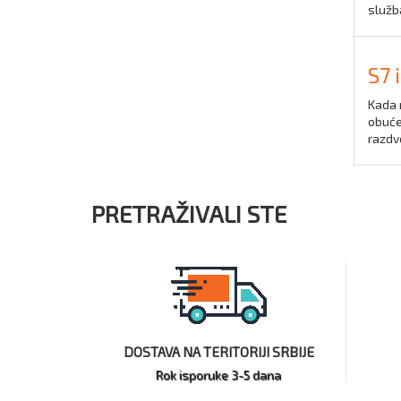
služba
S7 
Kada n
obuće
razdv
PRETRAŽIVALI STE
DOSTAVA NA TERITORIJI SRBIJE
Rok isporuke 3-5 dana