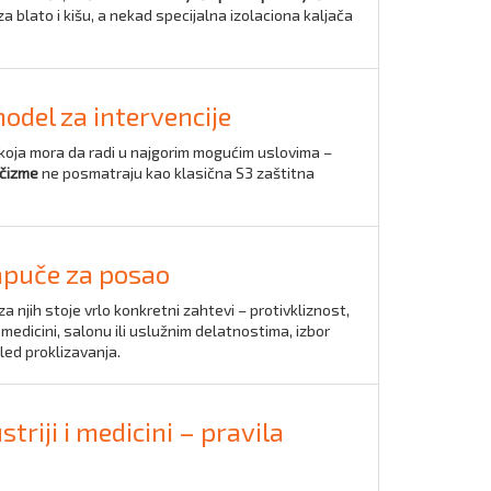
 blato i kišu, a nekad specijalna izolaciona kaljača
odel za intervencije
koja mora da radi u najgorim mogućim uslovima –
čizme
ne posmatraju kao klasična S3 zaštitna
papuče za posao
 njih stoje vrlo konkretni zahtevi – protivkliznost,
, medicini, salonu ili uslužnim delatnostima, izbor
ed proklizavanja.
triji i medicini – pravila