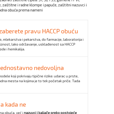
 zaštitne i radne klompe i papuče, zaštitni nazuvci i
 radna obuća prema nameni
a izaberete pravu HACCP obuću
, mlekarstva i pekarstva, do farmacije, laboratorija i
ivkliznost, lako održavanje, usklađenost sa HACCP
de i hemikalija.
a jednostavno nedovoljna
modele koji pokrivaju tipične rizike: udarac u prste,
adna mesta na kojima je to tek početak priče. Tada
 a kada ne
na obuća, već i
nazuvci i kaljače preko postojeće