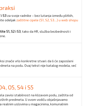
 praksi
 i S3
za svoje radnike – bez lutanja između plitkih,
ite odeljak
zaštitne cipele (S1, S2, S3…) u web shopu
ite S1, S2 i S3
, tako da HR, služba bezbednosti i
ene.
aksi znače vrlo konkretne stvari: da li će zaposleni
 predmeta na podu. Ovaj tekst nije katalog modela, već
4, O5, S4 i S5
la zavisi stabilnost na klizavom podu, zaštita od
 i oštrih predmeta. U ovom vodiču objašnjavamo
a realnim uslovima u magacinima, komunalnim