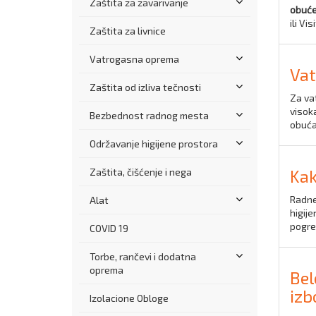
Zaštita za zavarivanje
obuć
ili V
Zaštita za livnice
Vatrogasna oprema
Vat
Zaštita od izliva tečnosti
Za va
visoka
Bezbednost radnog mesta
obuća
Održavanje higijene prostora
Zaštita, čišćenje i nega
Kak
Radne 
Alat
higije
pogre
COVID 19
Torbe, rančevi i dodatna
oprema
Bel
izb
Izolacione Obloge