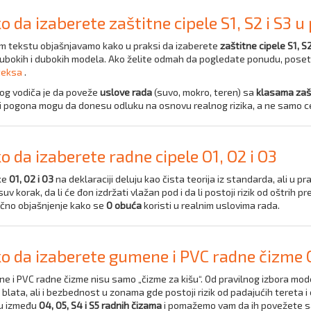
o da izaberete zaštitne cipele S1, S2 i S3 u
m tekstu objašnjavamo kako u praksi da izaberete
zaštitne cipele S1, S2
ubokih i dubokih modela. Ako želite odmah da pogledate ponudu, poset
teksa
.
vog vodiča je da poveže
uslove rada
(suvo, mokro, teren) sa
klasama zašt
i pogona mogu da donesu odluku na osnovu realnog rizika, a ne samo c
o da izaberete radne cipele O1, O2 i O3
ke
O1, O2 i O3
na deklaraciji deluju kao čista teorija iz standarda, ali u pr
suv korak, da li će đon izdržati vlažan pod i da li postoji rizik od oštrih
ično objašnjenje kako se
O obuća
koristi u realnim uslovima rada.
o da izaberete gumene i PVC radne čizme O
e i PVC radne čizme nisu samo „čizme za kišu“. Od pravilnog izbora mode
i blata, ali i bezbednost u zonama gde postoji rizik od padajućih tereta
ku između
O4, O5, S4 i S5 radnih čizama
i pomažemo vam da ih povežete s