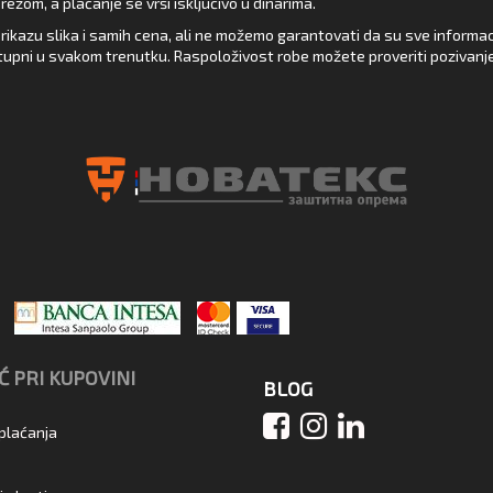
zom, a plaćanje se vrši isključivo u dinarima.
rikazu slika i samih cena, ali ne možemo garantovati da su sve informacij
upni u svakom trenutku. Raspoloživost robe možete proveriti pozivanj
 PRI KUPOVINI
BLOG
 plaćanja