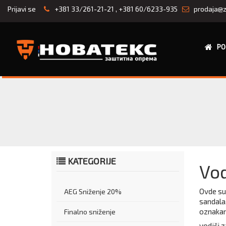
Prijavi se
+381 33/261-21-21
,
+381 60/6233-935
prodaja@z
PO
KATEGORIJE
Vod
Ovde su 
AEG Sniženje 20%
sandala,
oznakam
Finalno sniženje
vodiči z