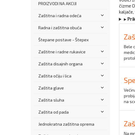
PROIZVODI NA AKCIJI
čizme O4
kaljače
Zaštitna i radna odeća
▸ Pri
Radna i zaštitna obuća
Zaš
Štepane postave - Štepex
Bele c
Zaštitne i radne rukavice
medici
protok
Zaštita disajnih organa
Zaštita očiju i lica
Spe
Zaštita glave
Većin
probi
Zaštita sluha
na sc
Zaštita od pada
Zaš
Jednokratna zaštitna oprema
Na mn