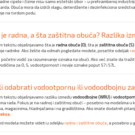
adne cipele i čizme nisu samo estetski izbor – u prehrambenoj industriji
arda. Obuća mora da izdrži vlagu, deterdžente i dezinfekciona sredstv
nje na tvrdom podu.
 je radna, a šta zaštitna obuća? Razlika i
m tekstu objašnjavamo šta je
radna obuća (O)
, šta je
zaštitna obuća (S)
oje radnike. Ako želite da odmah pogledate modele, posetite odeljak
ra
e početni vodič za razumevanje oznaka na obući. Ako već znate da tražit
odičima za O, S, vodootpornost i novije oznake poput S7 i S7L.
li odabrati vodootpornu ili vodoodbojnu z
m tekstu objašnjavamo razliku između
vodoodbojne (WRU)
i
vodootporn
ima rada. Fokus je na radnoj i zaštitnoj obući – posebno na modelima u
a, magacinima, hladnjačama i na gradilištima. Ako imate dodatnih pitanja
teksa
.
ed modela možete videti u odeljku
radne i zaštitne obuće
, a posebno u 