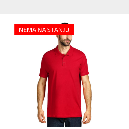
M
P
MA
-
NEMA NA STANJU
VI
BO