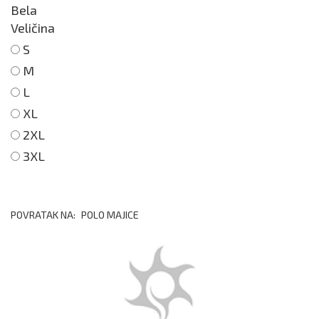
Bela
Veličina
S
M
L
XL
2XL
3XL
POVRATAK NA:
POLO MAJICE