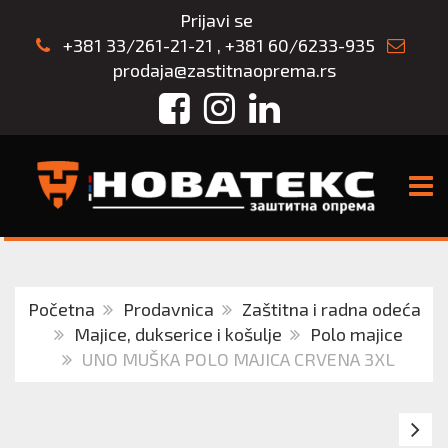
Prijavi se
+381 33/261-21-21
,
+381 60/6233-935
prodaja@zastitnaoprema.rs
Facebook
Instagram
LinkedIn
TOGG
Početna
Prodavnica
Zaštitna i radna odeća
Majice, dukserice i košulje
Polo majice
UNO MUŠKA POLO MAJICA CRVENA 3XL
U