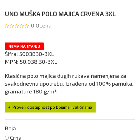
UNO MUŠKA POLO MAJICA CRVENA 3XL
0
Ocena
NEMA NA STANJU
Šifra:
5003830-3XL
MPN:
50.038.30-3XL
Klasična polo majica dugih rukava namenjena za
svakodnevnu upotrebu. Izrađena od 100% pamuka,
gramature 180 g/m².
Proveri dostupnost po bojama i veličinama
Boja
Crna