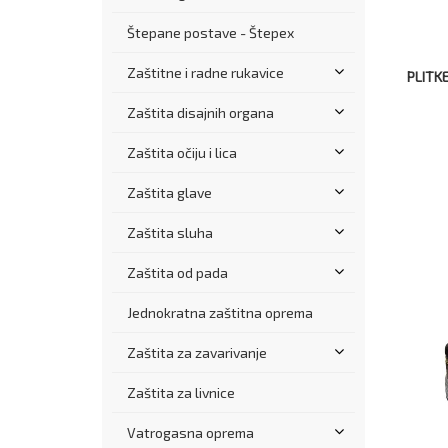
Štepane postave - Štepex
Zaštitne i radne rukavice
PLITKE
Zaštita disajnih organa
Zaštita očiju i lica
Zaštita glave
Zaštita sluha
Zaštita od pada
Jednokratna zaštitna oprema
Zaštita za zavarivanje
Zaštita za livnice
Vatrogasna oprema