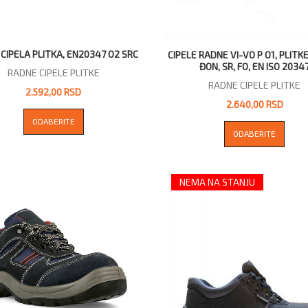
CIPELA PLITKA, EN20347 O2 SRC
CIPELE RADNE VI-VO P O1, PLITK
ĐON, SR, FO, EN ISO 2034
RADNE CIPELE PLITKE
RADNE CIPELE PLITKE
2.592,00 RSD
2.640,00 RSD
ODABERITE
ODABERITE
NEMA NA STANJU