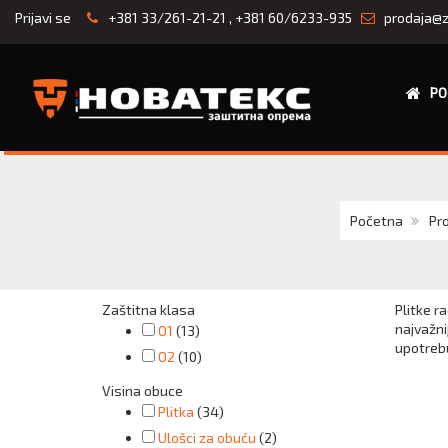
Prijavi se
+381 33/261-21-21
,
+381 60/6233-935
prodaja@z
PO
Početna
Pr
Zaštitna klasa
Plitke r
najvažni
O1
(13)
upotrebu
O2
(10)
Visina obuce
Plitka
(34)
Ulošci za obuću
(2)