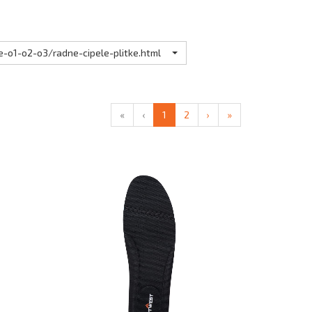
-o1-o2-o3/radne-cipele-plitke.html
«
‹
1
2
›
»