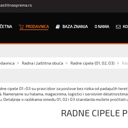
astitnaoprema.rs
ČETNA
PRODAVNICA
BAZA ZNANJA
O NAMA
KO
odavnica
Radna i zaštitna obuća
Radne cipele (O1, O2, O3)
Rad
adne cipele O1–O3 su pravi izbor za poslove bez rizika od padajućih ter
ji. Namenjene su halama, magacinima, logistici i servisnim delatnosti
. Detaljnije o razlikama između O1, O2 i O3 standarda možete pročitati u
RADNE CIPELE P