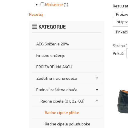
Mokasine
(1)
Rezultat
Resetuj
Proizv
https
KATEGORIJE
Prikaži
AEG Sniženje 20%
Strana 1
Prikaži
Finalno sniženje
PROIZVODI NA AKCIJI
Zaštitna i radna odeća
Radna i zaštitna obuća
Radne cipele (O1, O2, O3)
Radne cipele plitke
Radne cipele poluduboke