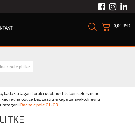
Facebook
Instagra
Link
0,00 RSD
NTAKT
ne cipele plitke
eta, kada su lagan korak i udobnost tokom cele smene
ma, kao radna obuća bez zaštitne kape za svakodnevnu
 kategoriji
Radne cipele O1–O3
.
LITKE