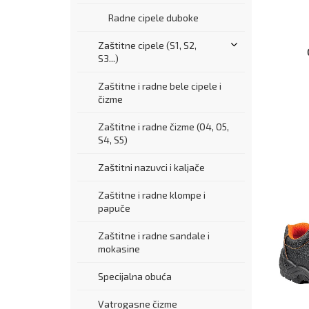
Radne cipele duboke
Zaštitne cipele (S1, S2,
S3...)
Zaštitne i radne bele cipele i
čizme
Zaštitne i radne čizme (O4, O5,
S4, S5)
Zaštitni nazuvci i kaljače
Zaštitne i radne klompe i
papuče
Zaštitne i radne sandale i
mokasine
Specijalna obuća
Vatrogasne čizme