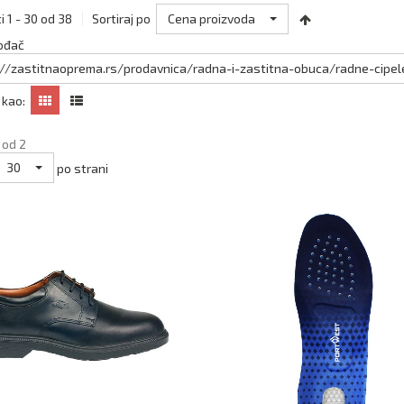
Cena proizvoda
i 1 - 30 od 38
Sortiraj po
ođač
://zastitnaoprema.rs/prodavnica/radna-i-zastitna-obuca/radne-cipele
 kao:
 od 2
30
po strani