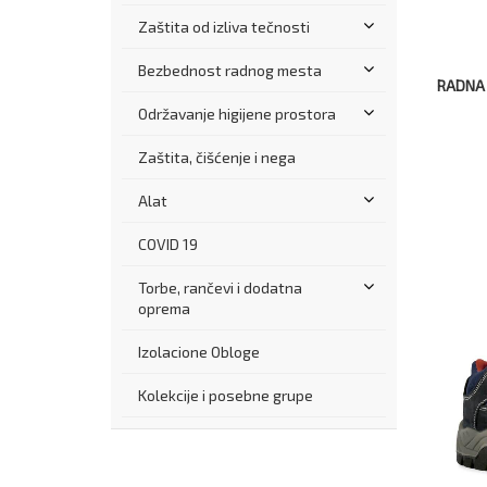
Zaštita od izliva tečnosti
Bezbednost radnog mesta
RADNA 
Održavanje higijene prostora
Zaštita, čišćenje i nega
Alat
COVID 19
Torbe, rančevi i dodatna
oprema
Izolacione Obloge
Kolekcije i posebne grupe