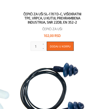
ČEPIĆI ZA UŠI SL-1707 D-C, VIŠEKRATNI
TPE, VRPCA, U KUTIJI, PREHRAMBENA
INDUSTRIJA, SNR 22DB, EN 352-2
ČEPIĆI ZA UŠI
102,00 RSD