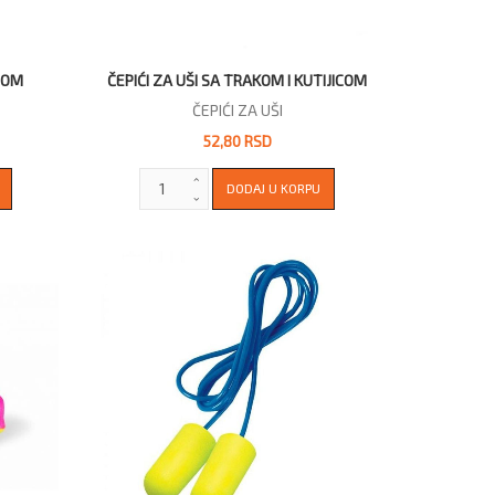
PCOM
ČEPIĆI ZA UŠI SA TRAKOM I KUTIJICOM
ČEPIĆI ZA UŠI
52,80 RSD