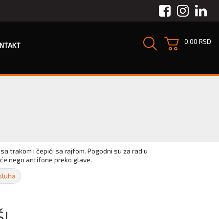
Facebook
Instagra
Link
0,00 RSD
NTAKT
 sa trakom i čepići sa rajfom. Pogodni su za rad u
epiće nego antifone preko glave.
 sluha
ŠI