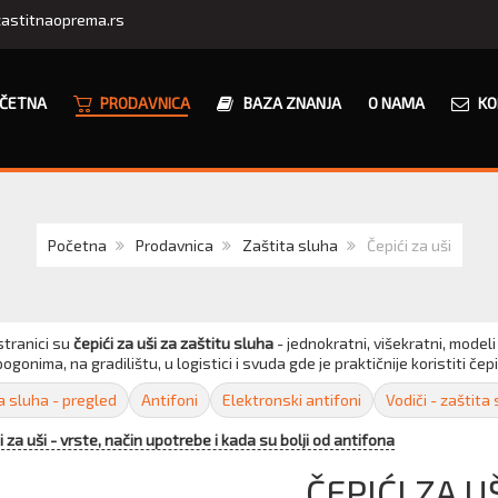
astitnaoprema.rs
ČETNA
PRODAVNICA
BAZA ZNANJA
O NAMA
KO
Početna
Prodavnica
Zaštita sluha
Čepići za uši
stranici su
čepići za uši za zaštitu sluha
- jednokratni, višekratni, modeli
ogonima, na gradilištu, u logistici i svuda gde je praktičnije koristiti č
a sluha - pregled
Antifoni
Elektronski antifoni
Vodiči - zaštita
i za uši - vrste, način upotrebe i kada su bolji od antifona
ČEPIĆI ZA U