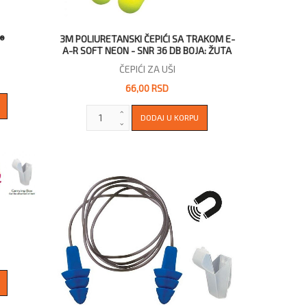
E®
3M POLIURETANSKI ČEPIĆI SA TRAKOM E-
A-R SOFT NEON - SNR 36 DB BOJA: ŽUTA
ČEPIĆI ZA UŠI
66,00 RSD