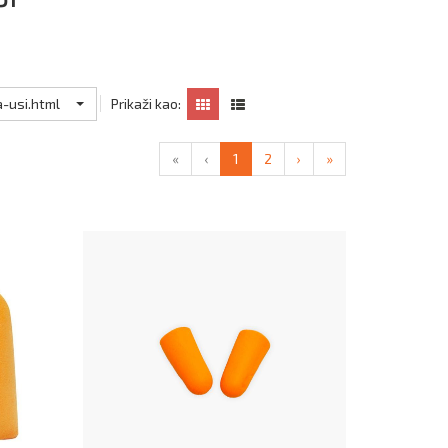
-usi.html
Prikaži kao:
«
‹
1
2
›
»