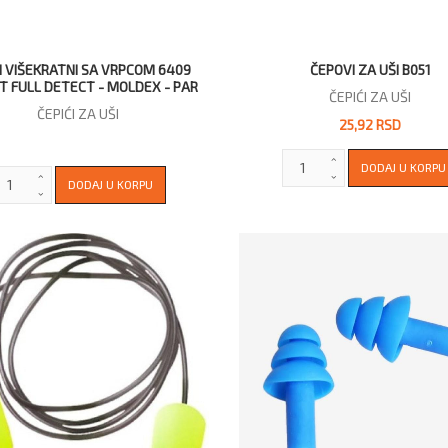
I VIŠEKRATNI SA VRPCOM 6409
ČEPOVI ZA UŠI B051
T FULL DETECT - MOLDEX - PAR
ČEPIĆI ZA UŠI
ČEPIĆI ZA UŠI
25,92 RSD