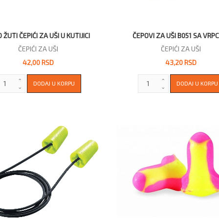
 ŽUTI ČEPIĆI ZA UŠI U KUTIJICI
ČEPOVI ZA UŠI B051 SA VR
ČEPIĆI ZA UŠI
ČEPIĆI ZA UŠI
42,00 RSD
43,20 RSD