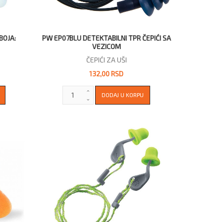
BOJA:
PW EP07BLU DETEKTABILNI TPR ČEPIĆI SA
VEZICOM
ČEPIĆI ZA UŠI
132,00 RSD