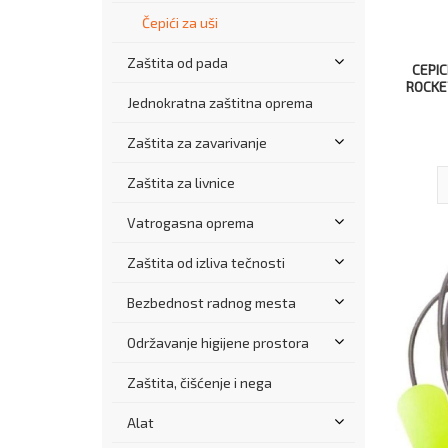
Čepići za uši
Zaštita od pada
CEPIC
ROCKE
Jednokratna zaštitna oprema
Zaštita za zavarivanje
Zaštita za livnice
Vatrogasna oprema
Zaštita od izliva tečnosti
Bezbednost radnog mesta
Održavanje higijene prostora
Zaštita, čišćenje i nega
Alat