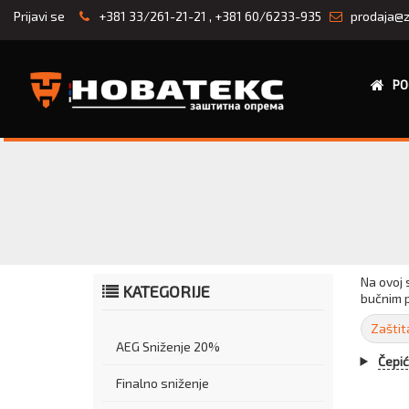
Prijavi se
+381 33/261-21-21
,
+381 60/6233-935
prodaja@z
PO
Na ovoj 
KATEGORIJE
bučnim p
Zaštit
AEG Sniženje 20%
Čepić
Finalno sniženje