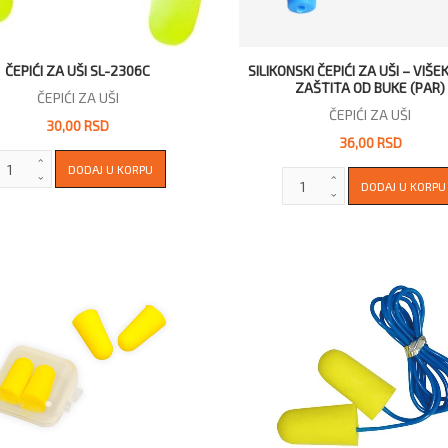
ČEPIĆI ZA UŠI SL-2306C
SILIKONSKI ČEPIĆI ZA UŠI – VIŠ
ZAŠTITA OD BUKE (PAR)
ČEPIĆI ZA UŠI
ČEPIĆI ZA UŠI
30,00 RSD
36,00 RSD