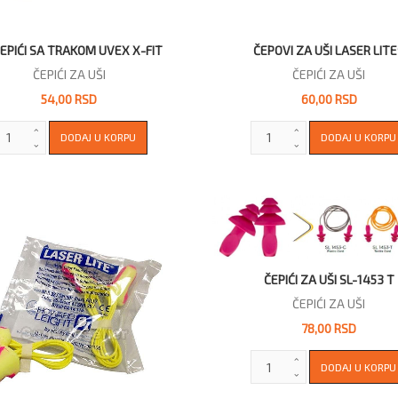
ČEPIĆI SA TRAKOM UVEX X-FIT
ČEPOVI ZA UŠI LASER LIT
ČEPIĆI ZA UŠI
ČEPIĆI ZA UŠI
54,00 RSD
60,00 RSD
ČEPIĆI ZA UŠI SL-1453 T
ČEPIĆI ZA UŠI
78,00 RSD