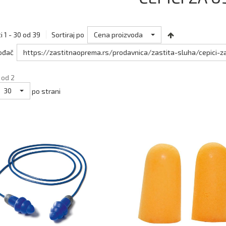
Cena proizvoda
i 1 - 30 od 39
Sortiraj po
https://zastitnaoprema.rs/prodavnica/zastita-sluha/cepici-za
ođač
 od 2
30
po strani