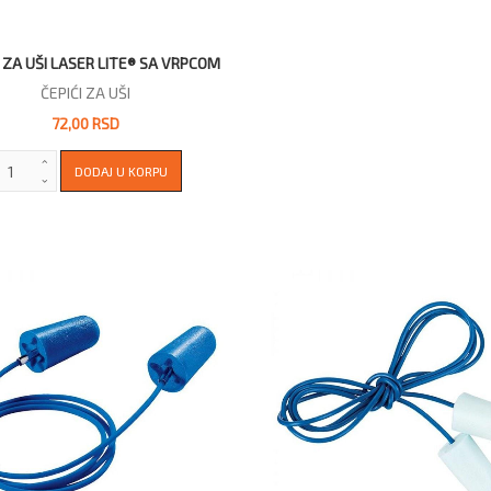
 ZA UŠI LASER LITE® SA VRPCOM
ČEPIĆI ZA UŠI
72,00 RSD