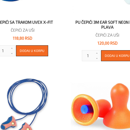
ČEPIĆI SA TRAKOM UVEX X-FIT
PU ČEPIĆI 3M EAR SOFT NEON 
PLAVA
ČEPIĆI ZA UŠI
ČEPIĆI ZA UŠI
118,80 RSD
120,00 RSD