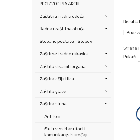
PROIZVODI NA AKCIJI
Zaštitna i radna odeća
Rezultat
Radna i zaštitna obuća
Proizv
Štepane postave - Štepex
Strana 1
Zaštitne i radne rukavice
Prikaži
Zaštita disajnih organa
Zaštita očiju i lica
Zaštita glave
Zaštita sluha
Antifoni
Elektronski antifoni i
komunikacijski uređaji