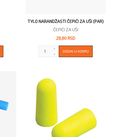
TYLO NARANDŽASTI ČEPIĆI ZA UŠI (PAR)
ČEPIĆI ZA UŠI
28,80 RSD