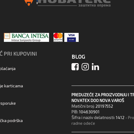
 PRI KUPOVINI
BLOG
 plaćanja
je karticama
PREDUZEĆE ZA PROIZVODNJU I T
NOVATEX DOO NOVA VAROŠ
 isporuke
Matični broj:
20197552
PIB:
104630901
Šifra i naziv delatnosti:
1412
- Pr
ička podrška
radne odeće