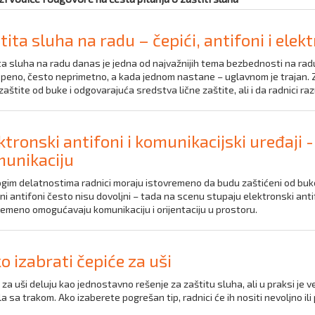
tita sluha na radu – čepići, antifoni i ele
ta sluha na radu danas je jedna od najvažnijih tema bezbednosti na rad
peno, često neprimetno, a kada jednom nastane – uglavnom je trajan. Z
aštite od buke i odgovarajuća sredstva lične zaštite, ali i da radnici r
ktronski antifoni i komunikacijski uređaji 
unikaciju
gim delatnostima radnici moraju istovremeno da budu zaštićeni od buke 
ni antifoni često nisu dovoljni – tada na scenu stupaju elektronski antifon
remeno omogućavaju komunikaciju i orijentaciju u prostoru.
o izabrati čepiće za uši
 za uši deluju kao jednostavno rešenje za zaštitu sluha, ali u praksi je v
 sa trakom. Ako izaberete pogrešan tip, radnici će ih nositi nevoljno il