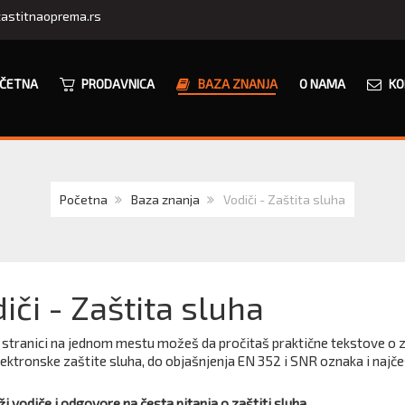
astitnaoprema.rs
ČETNA
PRODAVNICA
BAZA ZNANJA
O NAMA
KO
Početna
Baza znanja
Vodiči - Zaštita sluha
iči - Zaštita sluha
stranici na jednom mestu možeš da pročitaš praktične tekstove o zaš
ektronske zaštite sluha, do objašnjenja EN 352 i SNR oznaka i najče
ži vodiče i odgovore na česta pitanja o zaštiti sluha