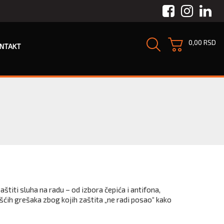
Facebook
Instagra
Link
0,00 RSD
NTAKT
titi sluha na radu – od izbora čepića i antifona,
šćih grešaka zbog kojih zaštita „ne radi posao“ kako