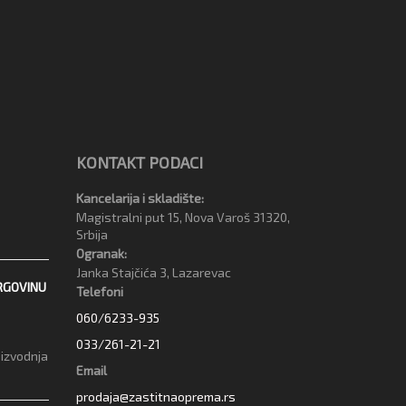
KONTAKT PODACI
Kancelarija i skladište:
Magistralni put 15, Nova Varoš 31320,
Srbija
Ogranak:
Janka Stajčića 3, Lazarevac
RGOVINU
Telefoni
060/6233-935
033/261-21-21
oizvodnja
Email
prodaja@zastitnaoprema.rs