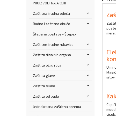
PROIZVODI NA AKCIJI
Zaš
Zaštitna i radna odeća
Zašti
Radna i zaštitna obuća
poste
mere z
Štepane postave - Štepex
Zaštitne i radne rukavice
Ele
Zaštita disajnih organa
kom
Zaštita očiju i lica
U mno
klasič
Zaštita glave
istov
Zaštita sluha
Kak
Zaštita od pada
Čepići
Jednokratna zaštitna oprema
modela
visok.