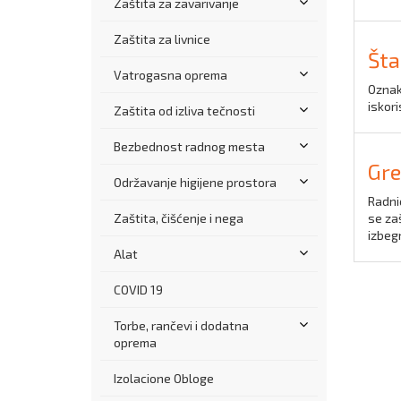
Zaštita za zavarivanje
Zaštita za livnice
Šta
Vatrogasna oprema
Oznak
iskor
Zaštita od izliva tečnosti
Bezbednost radnog mesta
Gre
Održavanje higijene prostora
Radnic
Zaštita, čišćenje i nega
se zaš
izbeg
Alat
COVID 19
Torbe, rančevi i dodatna
oprema
Izolacione Obloge