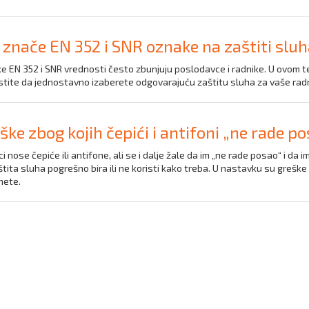
 znače EN 352 i SNR oznake na zaštiti sluh
e EN 352 i SNR vrednosti često zbunjuju poslodavce i radnike. U ovom t
istite da jednostavno izaberete odgovarajuću zaštitu sluha za vaše ra
ške zbog kojih čepići i antifoni „ne rade p
i nose čepiće ili antifone, ali se i dalje žale da im „ne rade posao“ i da 
tita sluha pogrešno bira ili ne koristi kako treba. U nastavku su greške 
nete.