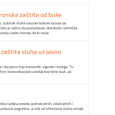
ktronska zaštita od buke
u. Gubitak sluha izazvan bukom razvija se
ato je važno da poslodavac obezbedi i tehničke
azumeju zašto moraju da ih nose.
- zaštita sluha uz jasnu
i da jasno čuju komande, signale i kolege. Tu
i i komunikacijski uređaji koji štite sluh, ali
elika razlika između jednokratnih, višekratnih i
i potpuno pogrešno, a rizik od oštećenja sluha ostaje