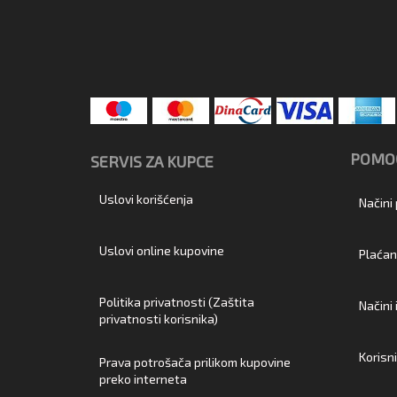
POMOĆ
SERVIS ZA KUPCE
Uslovi korišćenja
Načini
Uslovi online kupovine
Plaćan
Politika privatnosti (Zaštita
Načini
privatnosti korisnika)
Korisn
Prava potrošača prilikom kupovine
preko interneta