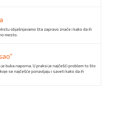
a
ekstu objašnjavamo šta zapravo znače i kako da ih
dno mesto.
osao“
im je buka naporna. U praksi je najčešći problem to što
koje se najčešće ponavljaju i saveti kako da ih