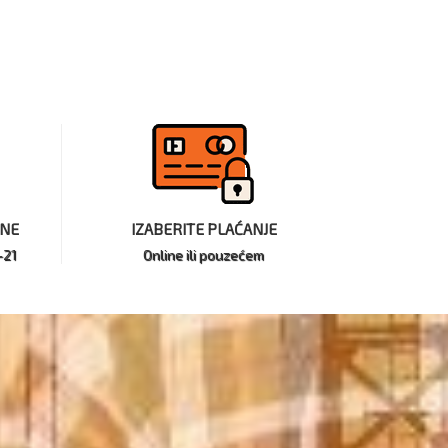
INE
IZABERITE PLAĆANJE
-21
Online ili pouzećem