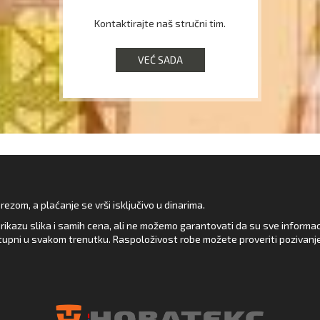
Kontaktirajte naš stručni tim.
VEĆ SADA
zom, a plaćanje se vrši isključivo u dinarima.
rikazu slika i samih cena, ali ne možemo garantovati da su sve informacij
upni u svakom trenutku. Raspoloživost robe možete proveriti pozivanj