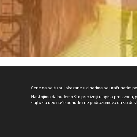
Cene na sajtu su iskazane u dinarima sa uračunatim pore
Nastojimo da budemo što precizniji u opisu proizvoda, p
sajtu su deo naše ponude i ne podrazumeva da su dost