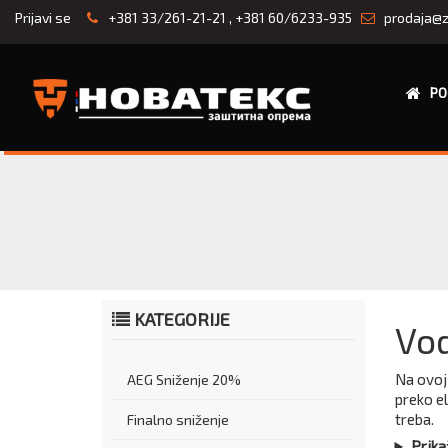
Prijavi se
+381 33/261-21-21
,
+381 60/6233-935
prodaja@z
PO
KATEGORIJE
Vod
Na ovoj 
AEG Sniženje 20%
preko el
treba.
Finalno sniženje
Prika