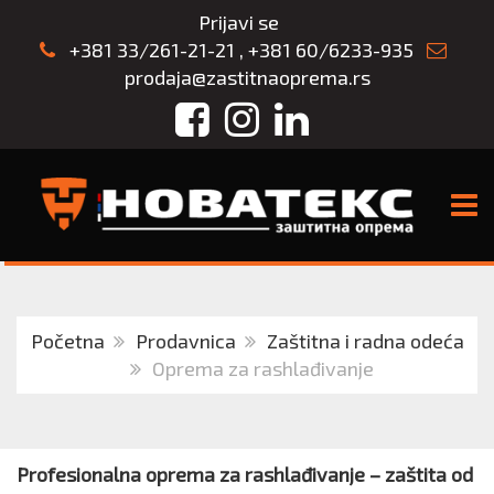
Prijavi se
+381 33/261-21-21
,
+381 60/6233-935
prodaja@zastitnaoprema.rs
Facebook
Instagram
LinkedIn
TOGG
Početna
Prodavnica
Zaštitna i radna odeća
Oprema za rashlađivanje
Profesionalna oprema za rashlađivanje – zaštita od