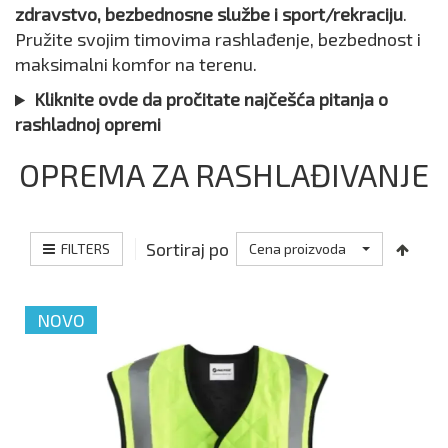
zdravstvo, bezbednosne službe i sport/rekraciju
.
Pružite svojim timovima rashlađenje, bezbednost i
maksimalni komfor na terenu.
Kliknite ovde da pročitate najčešća pitanja o
rashladnoj opremi
OPREMA ZA RASHLAĐIVANJE
Sortiraj po
FILTERS
Cena proizvoda
NOVO