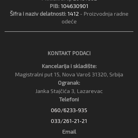
PIB:
104630901
Šifra i naziv delatnosti:
1412
- Proizvodnja radne
odeće
KONTAKT PODACI
Kancelarija i skladište:
Magistralni put 15, Nova Varoš 31320, Srbija
Ogranak:
Janka Stajčića 3, Lazarevac
Telefoni
060/6233-935
033/261-21-21
Email