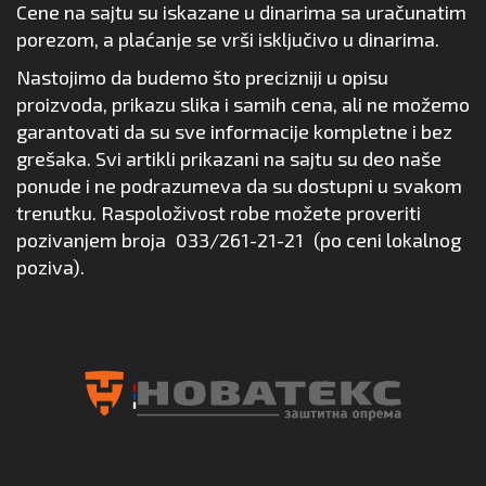
Cene na sajtu su iskazane u dinarima sa uračunatim
porezom, a plaćanje se vrši isključivo u dinarima.
Nastojimo da budemo što precizniji u opisu
proizvoda, prikazu slika i samih cena, ali ne možemo
garantovati da su sve informacije kompletne i bez
grešaka. Svi artikli prikazani na sajtu su deo naše
ponude i ne podrazumeva da su dostupni u svakom
trenutku. Raspoloživost robe možete proveriti
pozivanjem broja
033/261-21-21
(po ceni lokalnog
poziva).