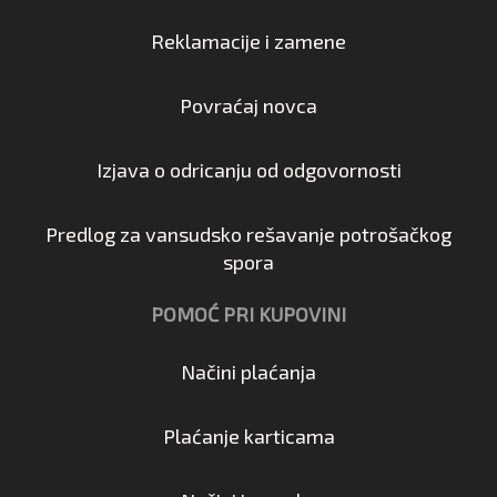
Reklamacije i zamene
Povraćaj novca
Izjava o odricanju od odgovornosti
Predlog za vansudsko rešavanje potrošačkog
spora
POMOĆ PRI KUPOVINI
Načini plaćanja
Plaćanje karticama