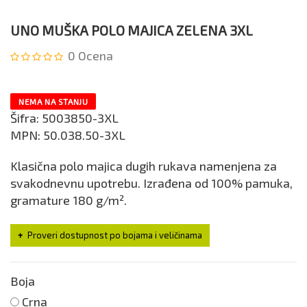
UNO MUŠKA POLO MAJICA ZELENA 3XL
0
Ocena
NEMA NA STANJU
Šifra:
5003850-3XL
MPN:
50.038.50-3XL
Klasična polo majica dugih rukava namenjena za
svakodnevnu upotrebu. Izrađena od 100% pamuka,
gramature 180 g/m².
Proveri dostupnost po bojama i veličinama
Boja
Crna