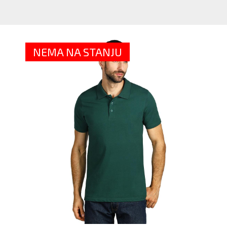
M
P
MA
-
NEMA NA STANJU
VI
BO