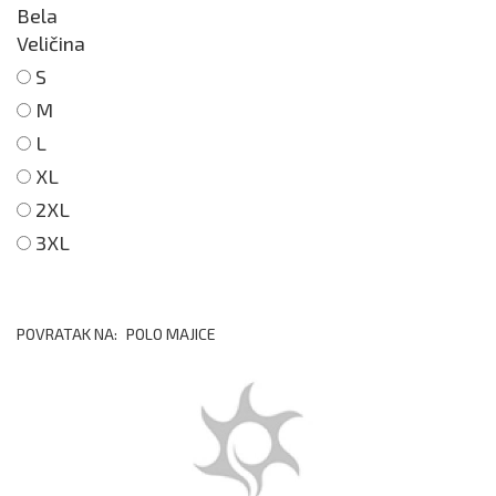
Bela
Veličina
S
M
L
XL
2XL
3XL
POVRATAK NA:
POLO MAJICE