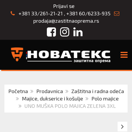
Prijavi se
+381 33/261-21-21
,
+381 60/6233-935
prodaja@zastitnaoprema.rs
Facebook
Instagram
LinkedIn
TOGG
Početna
Prodavnica
Zaštitna i radna odeća
Majice, dukserice i košulje
Polo majice
UNO MUŠKA POLO MAJICA ZELENA 3XL
U