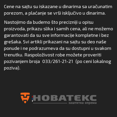
Cene na sajtu su iskazane u dinarima sa uračunatim
porezom, a plaćanje se vrši isključivo u dinarima.
Nastojimo da budemo što precizniji u opisu
proizvoda, prikazu slika i samih cena, ali ne možemo
garantovati da su sve informacije kompletne i bez
grešaka. Svi artikli prikazani na sajtu su deo naše
ponude i ne podrazumeva da su dostupni u svakom
trenutku. Raspoloživost robe možete proveriti
pozivanjem broja
033/261-21-21
(po ceni lokalnog
poziva).