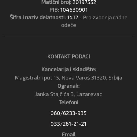
Matični broj:
20197552
PIB:
104630901
Šifra i naziv delatnosti:
1412
- Proizvodnja radne
odeće
KONTAKT PODACI
Kancelarija i skladište:
Magistralni put 15, Nova Varoš 31320, Srbija
Ogranak:
Janka Stajčića 3, Lazarevac
Telefoni
060/6233-935
033/261-21-21
Email