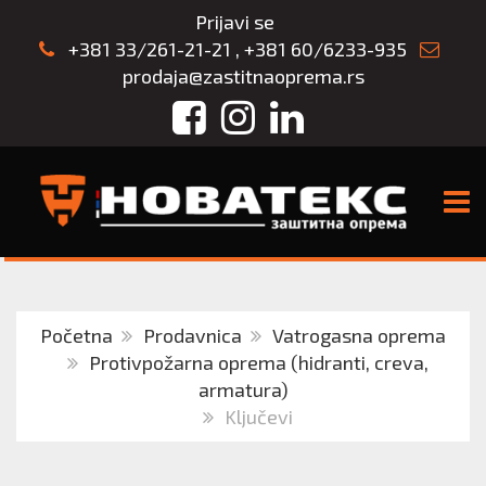
Prijavi se
+381 33/261-21-21
,
+381 60/6233-935
prodaja@zastitnaoprema.rs
Facebook
Instagram
LinkedIn
TOGG
Početna
Prodavnica
Vatrogasna oprema
Protivpožarna oprema (hidranti, creva,
armatura)
Ključevi