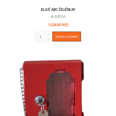
KLJUČ ABC ČELIČNI AF
KLJUČEVI
1.528,80 RSD