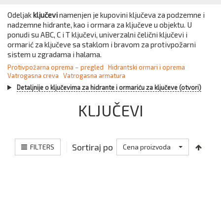
Odeljak
ključevi
namenjen je kupovini ključeva za podzemne i
nadzemne hidrante, kao i ormara za ključeve u objektu. U
ponudi su ABC, C i T ključevi, univerzalni čelični ključevi i
ormarić za ključeve sa staklom i bravom za protivpožarni
sistem u zgradama i halama.
Protivpožarna oprema – pregled
Hidrantski ormari i oprema
Vatrogasna creva
Vatrogasna armatura
Detaljnije o ključevima za hidrante i ormariću za ključeve (otvori)
KLJUČEVI
Sortiraj po
FILTERS
Cena proizvoda