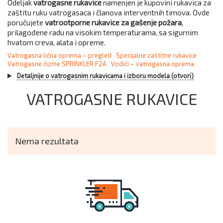
Odeljak
vatrogasne rukavice
namenjen je kupovini rukavica za
zaštitu ruku vatrogasaca i članova interventnih timova. Ovde
poručujete
vatrootporne rukavice za gašenje požara
,
prilagođene radu na visokim temperaturama, sa sigurnim
hvatom creva, alata i opreme.
Vatrogasna lična oprema – pregled
Specijalne zaštitne rukavice
Vatrogasne čizme SPRINKLER F2A
Vodiči – vatrogasna oprema
Detaljnije o vatrogasnim rukavicama i izboru modela (otvori)
VATROGASNE RUKAVICE
Nema rezultata