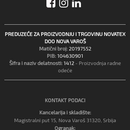
PREDUZEĆE ZA PROIZVODNJU I TRGOVINU NOVATEX
DOO NOVA VAROŠ
Matični broj:
20197552
PIB:
104630901
Šifra i naziv delatnosti:
1412
- Proizvodnja radne
odeće
KONTAKT PODACI
Kancelarija i skladište:
Magistralni put 15, Nova Varoš 31320, Srbija
Ogranak: