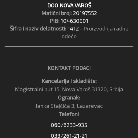
DOO NOVA VAROŠ
Matični broj:
20197552
PIB:
104630901
Šifra i naziv delatnosti:
1412
- Proizvodnja radne
odeće
KONTAKT PODACI
Kancelarija i skladište:
Magistralni put 15, Nova Varoš 31320, Srbija
Ogranak:
Janka Stajčića 3, Lazarevac
Telefoni
060/6233-935
033/261-21-21