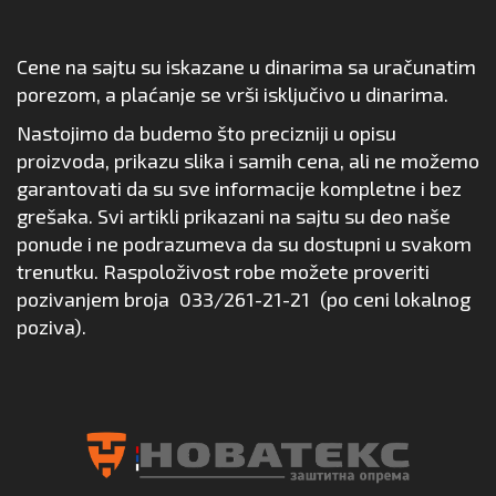
Cene na sajtu su iskazane u dinarima sa uračunatim
porezom, a plaćanje se vrši isključivo u dinarima.
Nastojimo da budemo što precizniji u opisu
proizvoda, prikazu slika i samih cena, ali ne možemo
garantovati da su sve informacije kompletne i bez
grešaka. Svi artikli prikazani na sajtu su deo naše
ponude i ne podrazumeva da su dostupni u svakom
trenutku. Raspoloživost robe možete proveriti
pozivanjem broja
033/261-21-21
(po ceni lokalnog
poziva).