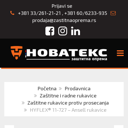
Prijavi se
+381 33/261-21-21
,
+381 60/6233-935
prodaja@zastitnaoprema.rs
Facebook
Instagram
LinkedIn
TOGG
Početna
Prodavnica
Zaštitne i radne rukavice
Zaštitne rukavice protiv prosecanja
HYFLEX® 11-727 – Ansell rukavice