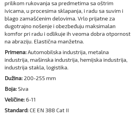
prilikom rukovanja sa predmetima sa oštrim
ivicama, u procesima sklapanja, i radu sa suvim i
blago zamašćenim delovima. Vrlo prijatne za
dugotrajno nošenje i obezbeđuju maksimalan
komfor pri radu i odlikuje ih veoma dobra otpornost
na abraziju. Elastična manžetna.
Primena:
Automobilska industrija, metalna
industrija, mašinska industrija, hemijska industrija,
industrija stakla, logistika.
Dužina:
200-255 mm
Boja:
Siva
Veličine:
6-11
Standard:
CE EN 388 Cat II