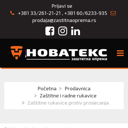
Prijavi se
+381 33/261-21-21
,
+381 60/6233-935
prodaja@zastitnaoprema.rs
Facebook
Instagram
LinkedIn
TOGG
Početna
Prodavnica
Zaštitne i radne rukavice
Zaštitne rukavice protiv prosecanja