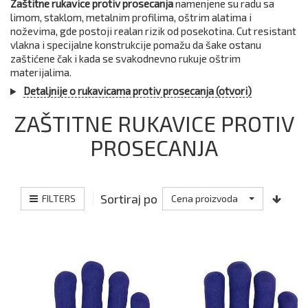
Zaštitne rukavice protiv prosecanja
namenjene su radu sa
limom, staklom, metalnim profilima, oštrim alatima i
noževima, gde postoji realan rizik od posekotina. Cut resistant
vlakna i specijalne konstrukcije pomažu da šake ostanu
zaštićene čak i kada se svakodnevno rukuje oštrim
materijalima.
Detaljnije o rukavicama protiv prosecanja (otvori)
ZAŠTITNE RUKAVICE PROTIV
PROSECANJA
Sortiraj po
FILTERS
Cena proizvoda