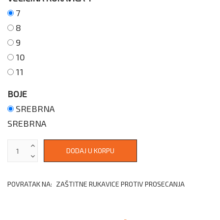
7
8
9
10
11
BOJE
SREBRNA
SREBRNA
POVRATAK NA:
ZAŠTITNE RUKAVICE PROTIV PROSECANJA