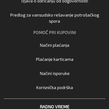
Izjava o odricanju od odgovornosti
Predlog za vansudsko rešavanje potrošačkog
spora
POMOĆ PRI KUPOVINI
Načini plaćanja
Plaćanje karticama
Načini isporuke
Korisnička podrška
RADNO VREME