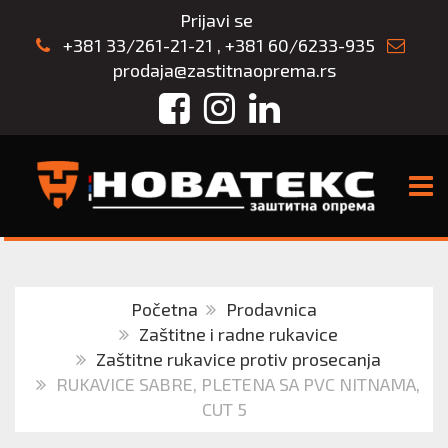
Prijavi se
+381 33/261-21-21
,
+381 60/6233-935
prodaja@zastitnaoprema.rs
Facebook
Instagram
LinkedIn
TOGG
Početna
Prodavnica
Zaštitne i radne rukavice
Zaštitne rukavice protiv prosecanja
RUKAVICE SABRE, PLETENA SA PVC NITNAMA,
CUT 5