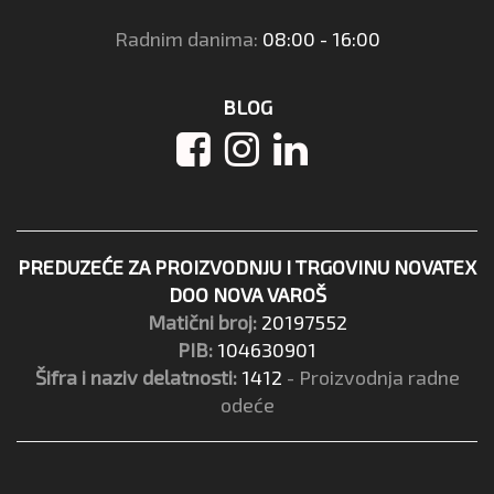
Radnim danima:
08:00 - 16:00
BLOG
PREDUZEĆE ZA PROIZVODNJU I TRGOVINU NOVATEX
DOO NOVA VAROŠ
Matični broj:
20197552
PIB:
104630901
Šifra i naziv delatnosti:
1412
- Proizvodnja radne
odeće