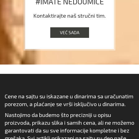
#IMATE NEDOUMICE
Kontaktirajte naš stručni tim.
VEĆ SADA
Cene na sajtu su iskazane u dinarima sa uračunatim
porezom, a plaćanje se vrši isključivo u dinarima.
Nastojimo da budemo što precizniji u opisu
proizvoda, prikazu slika i samih cena, ali ne možemo
garantovati da su sve informacije kompletne i bez
grešaka. Svi artikli prikazani na sajtu su deo naše