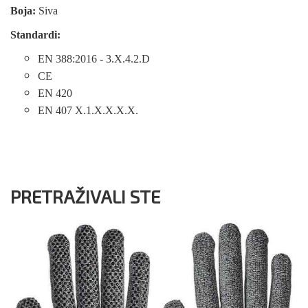
Boja:
Siva
Standardi:
EN 388:2016 - 3.X.4.2.D
CE
EN 420
EN 407 X.1.X.X.X.X.
PRETRAŽIVALI STE