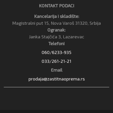
KONTAKT PODACI
Kancelarija i skladište:
Magistralni put 15, Nova Varoš 31320, Srbija
Ogranak:
Janka Stajčića 3, Lazarevac
Telefoni
060/6233-935
033/261-21-21
Email
prodaja@zastitnaoprema.rs