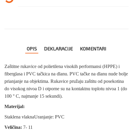
OPIS
DEKLARACIJE
KOMENTARI
Zaštitne rukavice od polietilena visokih performansi (HPPE) i
fiberglasa i PVC tačkica na dlanu. PVC tačke na dlanu nude bolje
prianjanje na objektima. Rukavice pružaju zaštitu od posekotina
do visokog nivoa D i otporne su na kontaktnu toplotu nivoa 1 (do
100 ° C, najmanje 15 sekundi).
Materijal:
Staklena vlaknaUranjanje: PVC
Veličina:
7- 11