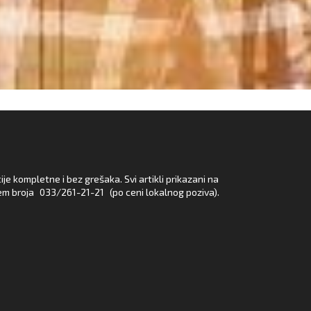
e kompletne i bez grešaka. Svi artikli prikazani na
em broja
033/261-21-21
(po ceni lokalnog poziva).