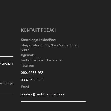
KONTAKT PODACI
Kancelarija i skladište:
Magistralni put 15, Nova Varoš 31320,
Srbija
Ogranak:
Janka Stajčića 3, Lazarevac
RGOVINU
Telefoni
060/6233-935
033/261-21-21
oizvodnja
Email
prodaja@zastitnaoprema.rs