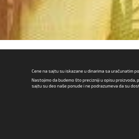
Cene na sajtu su iskazane u dinarima sa uračunatim pore
Nastojimo da budemo što precizniji u opisu proizvoda, p
sajtu su deo naše ponude i ne podrazumeva da su dost