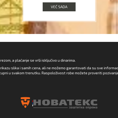
VEĆ SADA
zom, a plaćanje se vrši isključivo u dinarima.
rikazu slika i samih cena, ali ne možemo garantovati da su sve informacij
upni u svakom trenutku. Raspoloživost robe možete proveriti pozivanj