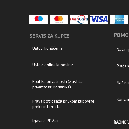
POMOĆ
SERVIS ZA KUPCE
Uslovi korišćenja
Načini
Uslovi online kupovine
Plaćan
Politika privatnosti (Zaštita
Načini
privatnosti korisnika)
Korisn
Prava potrošača prilikom kupovine
preko interneta
Izjava o PDV-u
RADNO 