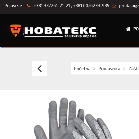
Prijavi se
+381 33/261-21-21
,
+381 60/6233-935
prodaja@z
PO
Narukav
Početna
Prodavnica
Zašti
Hyflex
11-
250
Wide
dužina