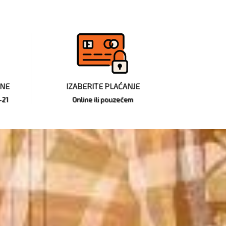
INE
IZABERITE PLAĆANJE
-21
Online ili pouzećem