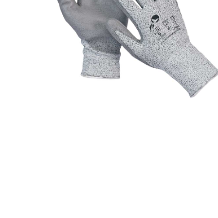
400mm,
nivo
B
-
Ansell
EN388
2X42B