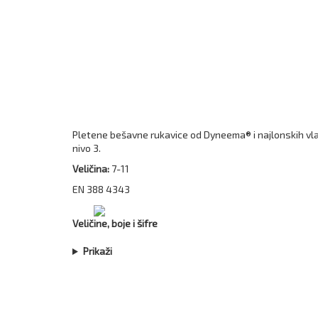
Pletene bešavne rukavice od Dyneema® i najlonskih vla
nivo 3.
Veličina:
7-11
EN 388 4343
Veličine, boje i šifre
Prikaži