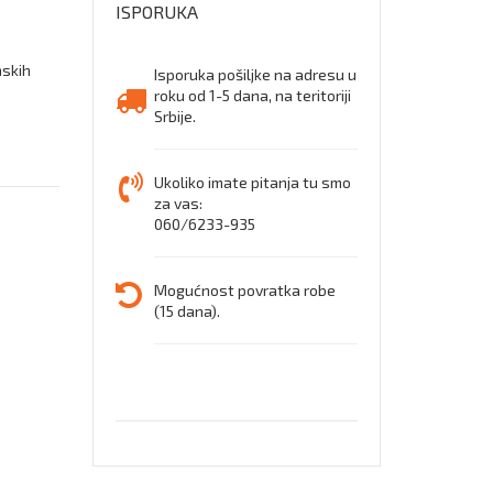
ISPORUKA
nskih
Isporuka pošiljke na adresu u
roku od 1-5 dana, na teritoriji
Srbije.
Ukoliko imate pitanja tu smo
za vas:
060/6233-935
Mogućnost povratka robe
(15 dana).