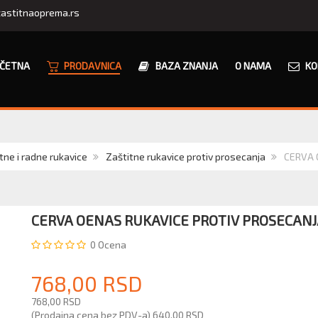
astitnaoprema.rs
ČETNA
PRODAVNICA
BAZA ZNANJA
O NAMA
KO
tne i radne rukavice
Zaštitne rukavice protiv prosecanja
CERVA O
CERVA OENAS RUKAVICE PROTIV PROSECAN
0
Ocena
768,00 RSD
768,00 RSD
(Prodajna cena bez PDV-a)
640,00 RSD