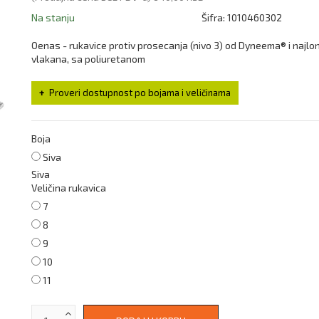
Na stanju
Šifra:
1010460302
Oenas - rukavice protiv prosecanja (nivo 3) od Dyneema® i najlo
vlakana, sa poliuretanom
Proveri dostupnost po bojama i veličinama
Boja
Siva
Siva
Veličina rukavica
7
8
9
10
11