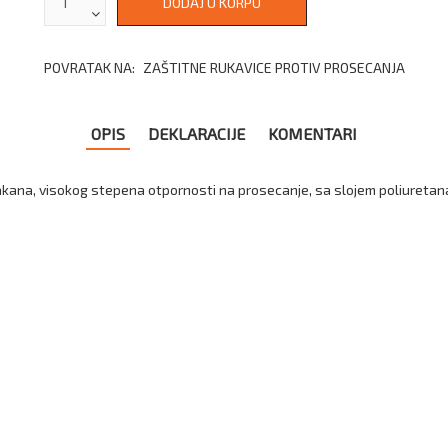
POVRATAK NA:
ZAŠTITNE RUKAVICE PROTIV PROSECANJA
OPIS
DEKLARACIJE
KOMENTARI
kana, visokog stepena otpornosti na prosecanje, sa slojem poliuretana