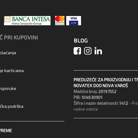
 PRI KUPOVINI
BLOG
 plaćanja
je karticama
PREDUZEĆE ZA PROIZVODNJU I T
NOVATEX DOO NOVA VAROŠ
 isporuke
Matični broj:
20197552
PIB:
104630901
Šifra i naziv delatnosti:
1412
- Pr
ička podrška
radne odeće
VREME