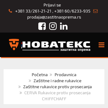
Prijavi se
+381 33/261-21-21
,
+381 60/6233-935
prodaja@zastitnaoprema.rs
Facebook
Instagram
LinkedIn
TOGG
Početna
Prodavnica
Zaštitne i radne rukavice
Zaštitne rukavice protiv prosecanja
CERVA Rukavice protiv prosecanja
CHIFFCHAFF