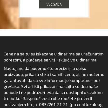
VEĆ SADA
Cene na sajtu su iskazane u dinarima sa uračunatim
porezom, a plaćanje se vrši isključivo u dinarima.
Nastojimo da budemo što precizniji u opisu
proizvoda, prikazu slika i samih cena, ali ne možemo
garantovati da su sve informacije kompletne i bez
grešaka. Svi artikli prikazani na sajtu su deo naše
ponude i ne podrazumeva da su dostupni u svakom
trenutku. Raspoloživost robe možete proveriti
pozivanjem broja
033/261-21-21
(po ceni lokalnog