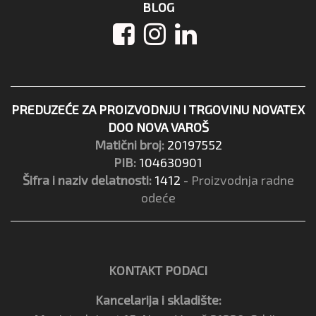
BLOG
PREDUZEĆE ZA PROIZVODNJU I TRGOVINU NOVATEX
DOO NOVA VAROŠ
Matični broj:
20197552
PIB:
104630901
Šifra i naziv delatnosti:
1412
- Proizvodnja radne
odeće
KONTAKT PODACI
Kancelarija i skladište: