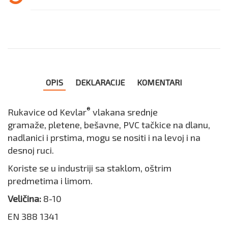
OPIS
DEKLARACIJE
KOMENTARI
®
Rukavice od Kevlar
vlakana srednje
gramaže, pletene, bešavne, PVC tačkice na dlanu,
nadlanici i prstima, mogu se nositi i na levoj i na
desnoj ruci.
Koriste se u industriji sa staklom, oštrim
predmetima i limom.
Veličina:
8-10
EN 388 1341