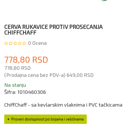
CERVA RUKAVICE PROTIV PROSECANJA
CHIFFCHAFF
0
Ocena
778,80 RSD
778,80 RSD
(Prodajna cena bez PDV-a)
649,00 RSD
Na stanju
Šifra:
1010460306
ChiffChaff - sa kevlarskim vlaknima i PVC tačkicama
Proveri dostupnost po bojama i veličinama