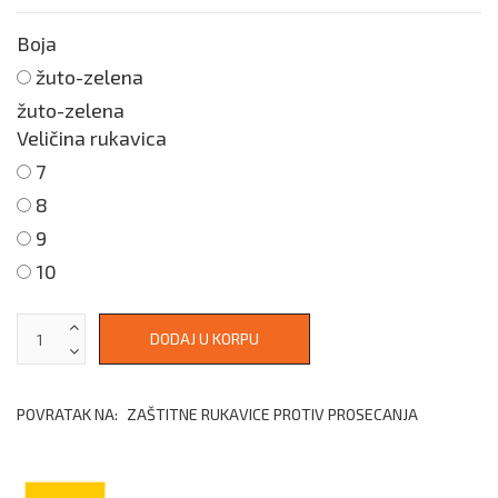
Boja
žuto-zelena
žuto-zelena
Veličina rukavica
7
8
9
10
POVRATAK NA:
ZAŠTITNE RUKAVICE PROTIV PROSECANJA