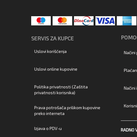
POMOĆ
SERVIS ZA KUPCE
Uslovi korišćenja
Načini
Uslovi online kupovine
Plaćan
Politika privatnosti (Zaštita
Načini
privatnosti korisnika)
Korisn
Prava potrošača prilikom kupovine
preko interneta
Izjava o PDV-u
RADNO 