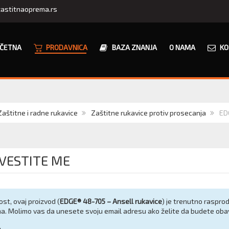
astitnaoprema.rs
ČETNA
PRODAVNICA
BAZA ZNANJA
O NAMA
KO
Zaštitne i radne rukavice
Zaštitne rukavice protiv prosecanja
ED
VESTITE ME
st, ovaj proizvod (
EDGE® 48-705 – Ansell rukavice
) je trenutno rasprod
ina. Molimo vas da unesete svoju email adresu ako želite da budete ob