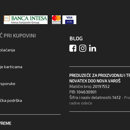
 PRI KUPOVINI
BLOG
 plaćanja
je karticama
PREDUZEĆE ZA PROIZVODNJU I T
NOVATEX DOO NOVA VAROŠ
 isporuke
Matični broj:
20197552
PIB:
104630901
Šifra i naziv delatnosti:
1412
- Pr
ička podrška
radne odeće
VREME