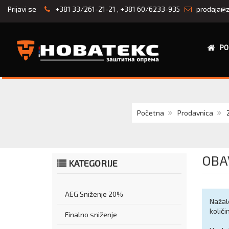
Prijavi se
+381 33/261-21-21
,
+381 60/6233-935
prodaja@z
PO
Početna
Prodavnica
OBA
KATEGORIJE
AEG Sniženje 20%
Nažalo
količ
Finalno sniženje