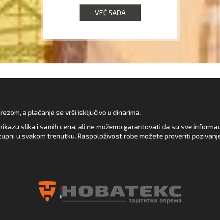
VEĆ SADA
zom, a plaćanje se vrši isključivo u dinarima.
rikazu slika i samih cena, ali ne možemo garantovati da su sve informacij
upni u svakom trenutku. Raspoloživost robe možete proveriti pozivanj