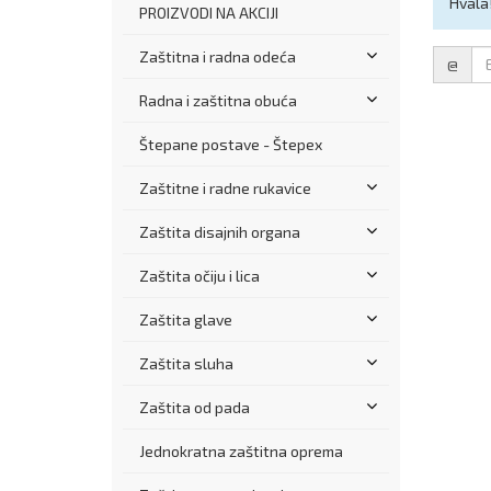
Hvala
PROIZVODI NA AKCIJI
Email
Zaštitna i radna odeća
@
Radna i zaštitna obuća
Štepane postave - Štepex
Zaštitne i radne rukavice
Zaštita disajnih organa
Zaštita očiju i lica
Zaštita glave
Zaštita sluha
Zaštita od pada
Jednokratna zaštitna oprema