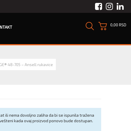
Facebook
Instagra
Link
0,00 RSD
NTAKT
GE® 48-705 – Ansell rukavice
at ili nema dovoljno zaliha da bi se ispunila tražena
avešteni kada ovaj proizvod ponovo bude dostupan.