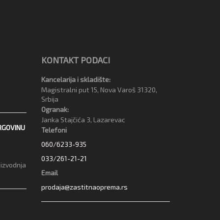
KONTAKT PODACI
Kancelarija i skladište:
Magistralni put 15, Nova Varoš 31320,
Srbija
Ogranak:
Janka Stajčića 3, Lazarevac
RGOVINU
Telefoni
060/6233-935
033/261-21-21
oizvodnja
Email
prodaja@zastitnaoprema.rs