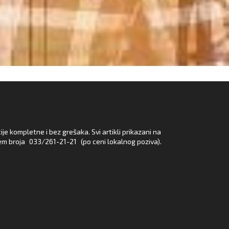
e kompletne i bez grešaka. Svi artikli prikazani na
em broja
033/261-21-21
(po ceni lokalnog poziva).