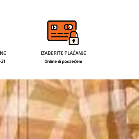
INE
IZABERITE PLAĆANJE
-21
Online ili pouzećem