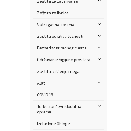
Zaštita za zavarivanje
Zaštita za livnice
Vatrogasna oprema
Zaštita od izliva tečnosti
Bezbednost radnog mesta
Održavanje higijene prostora
Zaštita, čišćenje i nega
Alat
COVID 19
Torbe, rančevi i dodatna
oprema
Izolacione Obloge