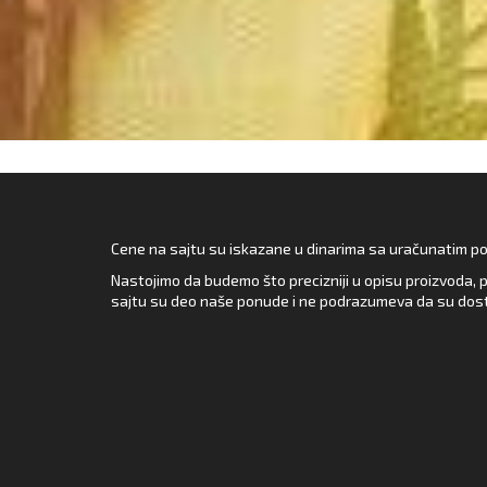
Cene na sajtu su iskazane u dinarima sa uračunatim pore
Nastojimo da budemo što precizniji u opisu proizvoda, p
sajtu su deo naše ponude i ne podrazumeva da su dost