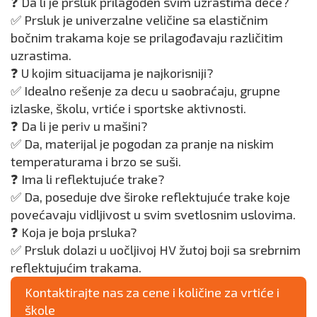
❓ Da li je prsluk prilagođen svim uzrastima dece?
✅ Prsluk je univerzalne veličine sa elastičnim
bočnim trakama koje se prilagođavaju različitim
uzrastima.
❓ U kojim situacijama je najkorisniji?
✅ Idealno rešenje za decu u saobraćaju, grupne
izlaske, školu, vrtiće i sportske aktivnosti.
❓ Da li je periv u mašini?
✅ Da, materijal je pogodan za pranje na niskim
temperaturama i brzo se suši.
❓ Ima li reflektujuće trake?
✅ Da, poseduje dve široke reflektujuće trake koje
povećavaju vidljivost u svim svetlosnim uslovima.
❓ Koja je boja prsluka?
✅ Prsluk dolazi u uočljivoj HV žutoj boji sa srebrnim
reflektujućim trakama.
Kontaktirajte nas za cene i količine za vrtiće i
škole