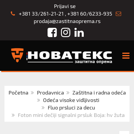
Prijavi se
+381 33/261-21-21
,
+381 60/6233-935
prodaja@zastitnaoprema.rs
Facebook
Instagram
LinkedIn
TOGG
Početna
Prodavnica
Zaštitna i radna odeća
Odeća visoke vidljivosti
Fluo prsluci za decu
Foton mini dečiji signalni prsluk Boja: hv žuta