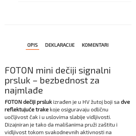
OPIS
DEKLARACIJE
KOMENTARI
FOTON mini dečiji signalni
prsluk – bezbednost za
najmlađe
FOTON dečiji prsluk
izrađen je u HV žutoj boji sa
dve
reflektujuće trake
koje osiguravaju odličnu
uočljivost čak i u uslovima slabije vidljivosti.
Dizajniran je tako da mališanima pruži zaštitu i
vidljivost tokom svakodnevnih aktivnosti na