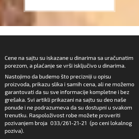
Cene na sajtu su iskazane u dinarima sa uračunatim
porezom, a plaćanje se vrši isključivo u dinarima.
Nastojimo da budemo što precizniji u opisu
proizvoda, prikazu slika i samih cena, ali ne možemo
garantovati da su sve informacije kompletne i bez
grešaka. Svi artikli prikazani na sajtu su deo naše
ponude i ne podrazumeva da su dostupni u svakom
trenutku. Raspoloživost robe možete proveriti
pozivanjem broja
033/261-21-21
(po ceni lokalnog
poziva).