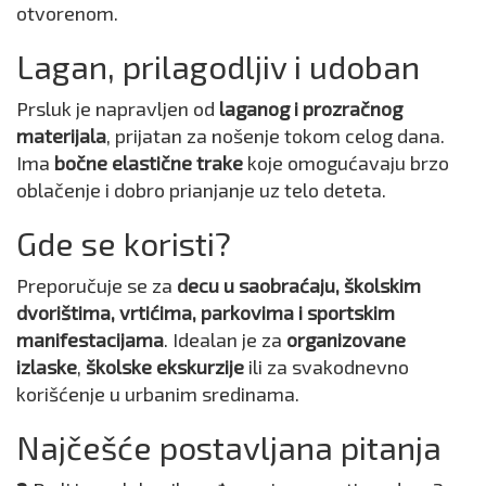
otvorenom.
Lagan, prilagodljiv i udoban
Prsluk je napravljen od
laganog i prozračnog
materijala
, prijatan za nošenje tokom celog dana.
Ima
bočne elastične trake
koje omogućavaju brzo
oblačenje i dobro prianjanje uz telo deteta.
Gde se koristi?
Preporučuje se za
decu u saobraćaju, školskim
dvorištima, vrtićima, parkovima i sportskim
manifestacijama
. Idealan je za
organizovane
izlaske
,
školske ekskurzije
ili za svakodnevno
korišćenje u urbanim sredinama.
Najčešće postavljana pitanja