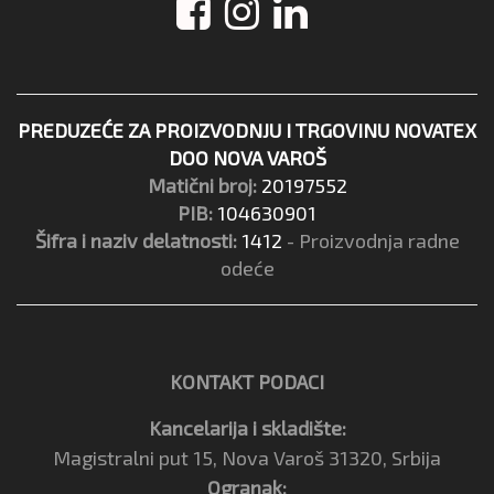
PREDUZEĆE ZA PROIZVODNJU I TRGOVINU NOVATEX
DOO NOVA VAROŠ
Matični broj:
20197552
PIB:
104630901
Šifra i naziv delatnosti:
1412
- Proizvodnja radne
odeće
KONTAKT PODACI
Kancelarija i skladište:
Magistralni put 15, Nova Varoš 31320, Srbija
Ogranak: