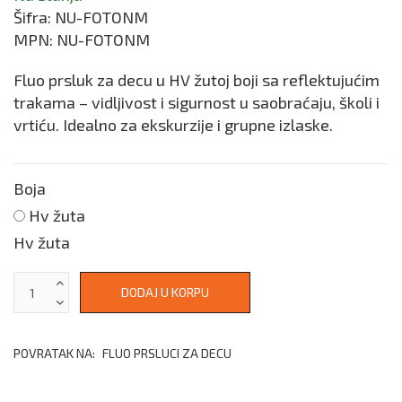
Šifra:
NU-FOTONM
MPN:
NU-FOTONM
Fluo prsluk za decu u HV žutoj boji sa reflektujućim
trakama – vidljivost i sigurnost u saobraćaju, školi i
vrtiću. Idealno za ekskurzije i grupne izlaske.
Boja
Hv žuta
Hv žuta
POVRATAK NA:
FLUO PRSLUCI ZA DECU