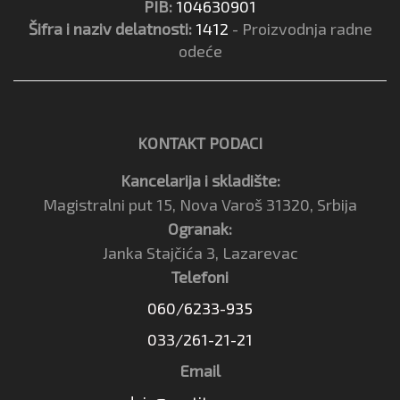
PIB:
104630901
Šifra i naziv delatnosti:
1412
- Proizvodnja radne
odeće
KONTAKT PODACI
Kancelarija i skladište:
Magistralni put 15, Nova Varoš 31320, Srbija
Ogranak:
Janka Stajčića 3, Lazarevac
Telefoni
060/6233-935
033/261-21-21
Email