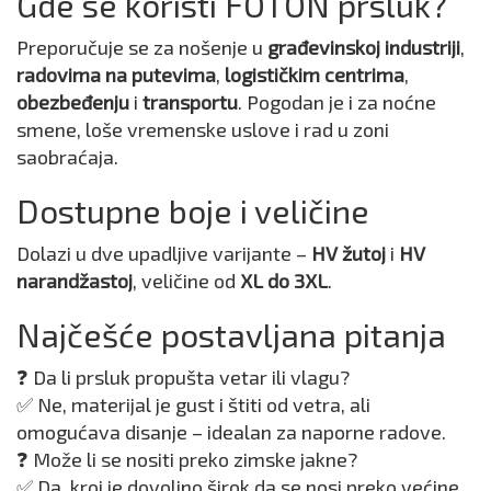
Gde se koristi FOTON prsluk?
Preporučuje se za nošenje u
građevinskoj industriji
,
radovima na putevima
,
logističkim centrima
,
obezbeđenju
i
transportu
. Pogodan je i za noćne
smene, loše vremenske uslove i rad u zoni
saobraćaja.
Dostupne boje i veličine
Dolazi u dve upadljive varijante –
HV žutoj
i
HV
narandžastoj
, veličine od
XL do 3XL
.
Najčešće postavljana pitanja
❓ Da li prsluk propušta vetar ili vlagu?
✅ Ne, materijal je gust i štiti od vetra, ali
omogućava disanje – idealan za naporne radove.
❓ Može li se nositi preko zimske jakne?
✅ Da, kroj je dovoljno širok da se nosi preko većine