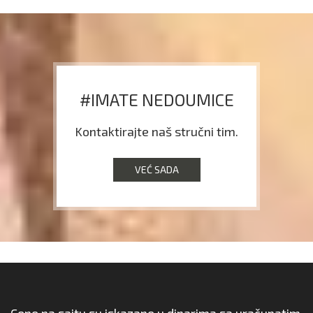
#IMATE NEDOUMICE
Kontaktirajte naš stručni tim.
VEĆ SADA
Cene na sajtu su iskazane u dinarima sa uračunatim