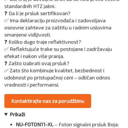
standardnih HTZ jakni.
❓ Da li je prsluk sertifikovan?
✅ Ima deklaraciju proizvođača i zadovoljava
osnovne zahteve za zaštitu u radnim uslovima
smanjene vidljivosti.
❓ Koliko dugo traje reflektivnost?
✅ Reflektujuće trake su postojane i zadržavaju
efekat i nakon više pranja.
❓ Zašto izabrati ovaj prsluk?
✅ Zato što kombinuje kvalitet, bezbednost i
udobnost po pristupačnoj ceni – odličan odnos
vrednosti i performansi.
Kontaktirajte nas za porudžbinu
Prikaži
NU-FOTON11-XL
– Foton signalni prsluk Boja: