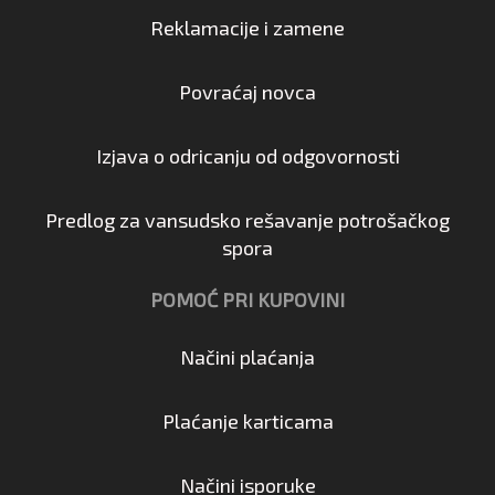
Reklamacije i zamene
Povraćaj novca
Izjava o odricanju od odgovornosti
Predlog za vansudsko rešavanje potrošačkog
spora
POMOĆ PRI KUPOVINI
Načini plaćanja
Plaćanje karticama
Načini isporuke