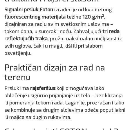
Signalni prsluk Foton
izrađen je od kvalitetnog
fluorescentnog materijala
težine
120 g/m²
,
dizajniran za rad u svim svetlosnim uslovima –
tokom dana, u sumrak i noću. Zahvaljujući
tri reda
reflektujućih traka
, pruža maksimalnu uočljivost iz
svih uglova, čak i u magli, kiši ili pri slabom
osvetljenju.
Praktičan dizajn za rad na
terenu
Prsluk ima
rajsferšlus
koji omogućava lako
oblačenje i sigurno prijanjanje uz telo – bez klizanja
ili pomeranja tokom rada. Lagan je, prozračan i lako
se kombinuje sa drugim slojevima odeće poput jakni
ili majica sa dugim rukavima.