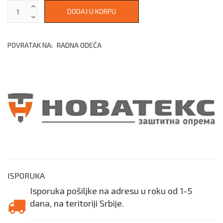
POVRATAK NA:
RADNA ODEĆA
ISPORUKA
Isporuka pošiljke na adresu u roku od 1-5
dana, na teritoriji Srbije.