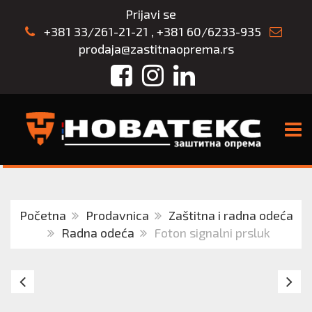
Prijavi se
+381 33/261-21-21
,
+381 60/6233-935
prodaja@zastitnaoprema.rs
Facebook
Instagram
LinkedIn
TOGG
Početna
Prodavnica
Zaštitna i radna odeća
Radna odeća
Foton signalni prsluk
Fluks
N
signalni
P