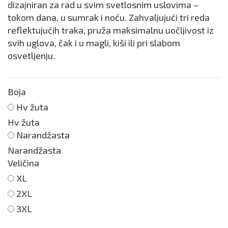
dizajniran za rad u svim svetlosnim uslovima –
tokom dana, u sumrak i noću. Zahvaljujući tri reda
reflektujućih traka, pruža maksimalnu uočljivost iz
svih uglova, čak i u magli, kiši ili pri slabom
osvetljenju.
Boja
Hv žuta
Hv žuta
Narandžasta
Narandžasta
Veličina
XL
2XL
3XL