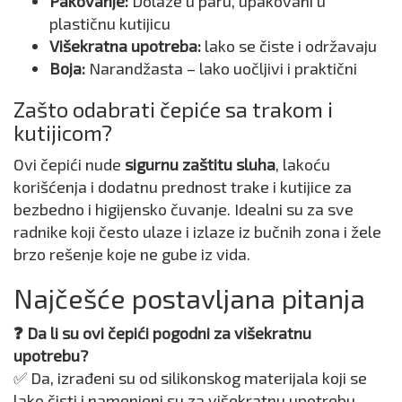
Pakovanje:
Dolaze u paru, upakovani u
plastičnu kutijicu
Višekratna upotreba:
lako se čiste i održavaju
Boja:
Narandžasta – lako uočljivi i praktični
Zašto odabrati čepiće sa trakom i
kutijicom?
Ovi čepići nude
sigurnu zaštitu sluha
, lakoću
korišćenja i dodatnu prednost trake i kutijice za
bezbedno i higijensko čuvanje. Idealni su za sve
radnike koji često ulaze i izlaze iz bučnih zona i žele
brzo rešenje koje ne gube iz vida.
Najčešće postavljana pitanja
❓ Da li su ovi čepići pogodni za višekratnu
upotrebu?
✅ Da, izrađeni su od silikonskog materijala koji se
lako čisti i namenjeni su za višekratnu upotrebu.