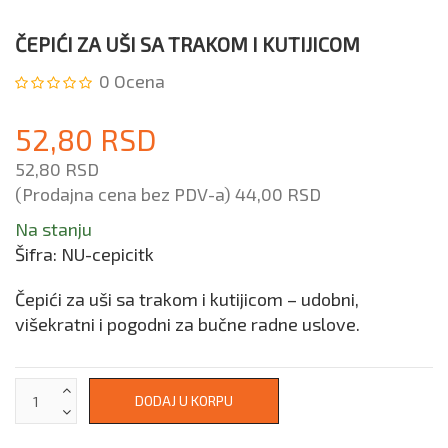
ČEPIĆI ZA UŠI SA TRAKOM I KUTIJICOM
0
Ocena
52,80 RSD
52,80 RSD
(Prodajna cena bez PDV-a)
44,00 RSD
Na stanju
Šifra:
NU-cepicitk
Čepići za uši sa trakom i kutijicom – udobni,
višekratni i pogodni za bučne radne uslove.