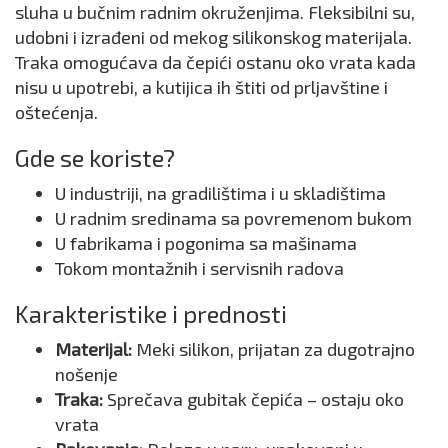
sluha u bučnim radnim okruženjima. Fleksibilni su,
udobni i izrađeni od mekog silikonskog materijala.
Traka omogućava da čepići ostanu oko vrata kada
nisu u upotrebi, a kutijica ih štiti od prljavštine i
oštećenja.
Gde se koriste?
U industriji, na gradilištima i u skladištima
U radnim sredinama sa povremenom bukom
U fabrikama i pogonima sa mašinama
Tokom montažnih i servisnih radova
Karakteristike i prednosti
Materijal:
Meki silikon, prijatan za dugotrajno
nošenje
Traka:
Sprečava gubitak čepića – ostaju oko
vrata