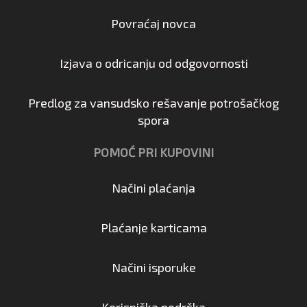
Povraćaj novca
Izjava o odricanju od odgovornosti
Predlog za vansudsko rešavanje potrošačkog
spora
POMOĆ PRI KUPOVINI
Načini plaćanja
Plaćanje karticama
Načini isporuke
Korisnička podrška