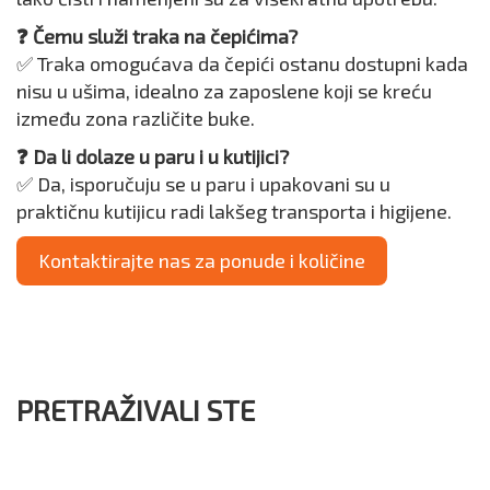
❓ Čemu služi traka na čepićima?
✅ Traka omogućava da čepići ostanu dostupni kada
nisu u ušima, idealno za zaposlene koji se kreću
između zona različite buke.
❓ Da li dolaze u paru i u kutijici?
✅ Da, isporučuju se u paru i upakovani su u
praktičnu kutijicu radi lakšeg transporta i higijene.
Kontaktirajte nas za ponude i količine
PRETRAŽIVALI STE