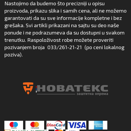
Nastojimo da budemo što precizniji u opisu
proizvoda, prikazu slika i samih cena, ali ne možemo
garantovati da su sve informacije kompletne i bez
grešaka. Svi artikli prikazani na sajtu su deo naše
ponude i ne podrazumeva da su dostupni u svakom
trenutku. Raspoloživost robe možete proveriti
pozivanjem broja
033/261-21-21
(po ceni lokalnog
poziva).