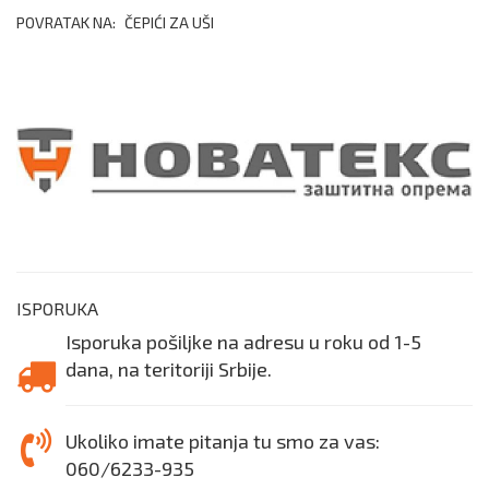
POVRATAK NA:
ČEPIĆI ZA UŠI
ISPORUKA
Isporuka pošiljke na adresu u roku od 1-5
dana, na teritoriji Srbije.
Ukoliko imate pitanja tu smo za vas:
060/6233-935