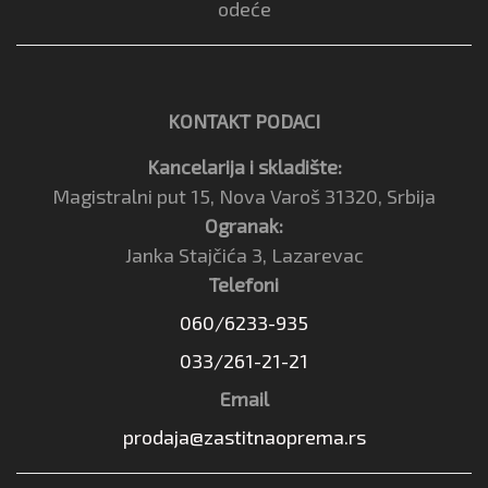
odeće
KONTAKT PODACI
Kancelarija i skladište:
Magistralni put 15, Nova Varoš 31320, Srbija
Ogranak:
Janka Stajčića 3, Lazarevac
Telefoni
060/6233-935
033/261-21-21
Email
prodaja@zastitnaoprema.rs