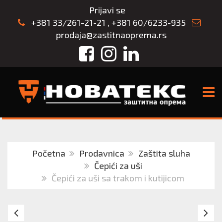
Prijavi se
+381 33/261-21-21
,
+381 60/6233-935
prodaja@zastitnaoprema.rs
Facebook
Instagram
LinkedIn
TOGG
Početna
Prodavnica
Zaštita sluha
Čepići za uši
Čepići za uši sa trakom i kutijicom
Čepovi
P