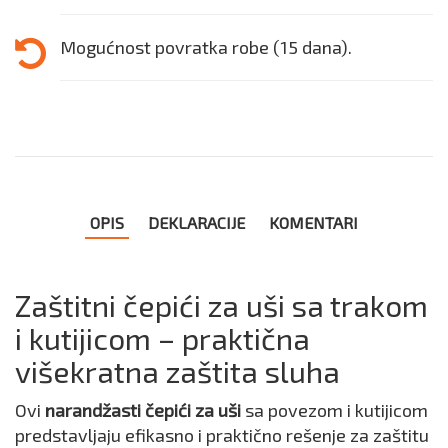
Mogućnost povratka robe (15 dana).
OPIS
DEKLARACIJE
KOMENTARI
Zaštitni čepići za uši sa trakom
i kutijicom – praktična
višekratna zaštita sluha
Ovi
narandžasti čepići za uši
sa povezom i kutijicom
predstavljaju efikasno i praktično rešenje za zaštitu