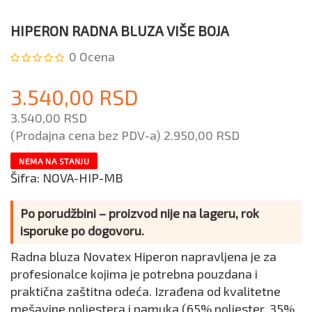
HIPERON RADNA BLUZA VIŠE BOJA
0
Ocena
3.540,00 RSD
3.540,00 RSD
(Prodajna cena bez PDV-a)
2.950,00 RSD
NEMA NA STANJU
Šifra:
NOVA-HIP-MB
Po porudžbini – proizvod nije na lageru, rok
isporuke po dogovoru.
Radna bluza Novatex Hiperon napravljena je za
profesionalce kojima je potrebna pouzdana i
praktična zaštitna odeća. Izrađena od kvalitetne
mešavine poliestera i pamuka (65% poliester, 35%