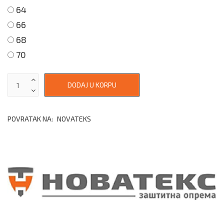
64
66
68
70
POVRATAK NA:
NOVATEKS