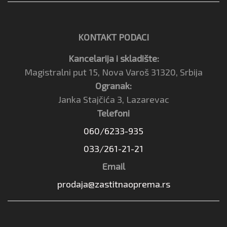
KONTAKT PODACI
Kancelarija i skladište:
Magistralni put 15, Nova Varoš 31320, Srbija
Ogranak:
Janka Stajčića 3, Lazarevac
Telefoni
060/6233-935
033/261-21-21
Email
prodaja@zastitnaoprema.rs