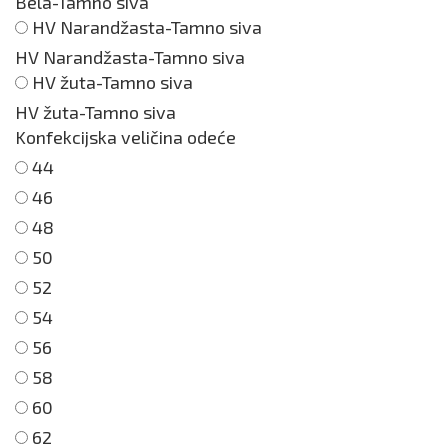
Bela-Tamno siva
HV Narandžasta-Tamno siva
HV Narandžasta-Tamno siva
HV žuta-Tamno siva
HV žuta-Tamno siva
Konfekcijska veličina odeće
44
46
48
50
52
54
56
58
60
62