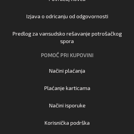
Izjava o odricanju od odgovornosti
Predlog za vansudsko rešavanje potrošačkog
spora
POMOĆ PRI KUPOVINI
Načini plaćanja
Plaćanje karticama
Načini isporuke
Korisnička podrška