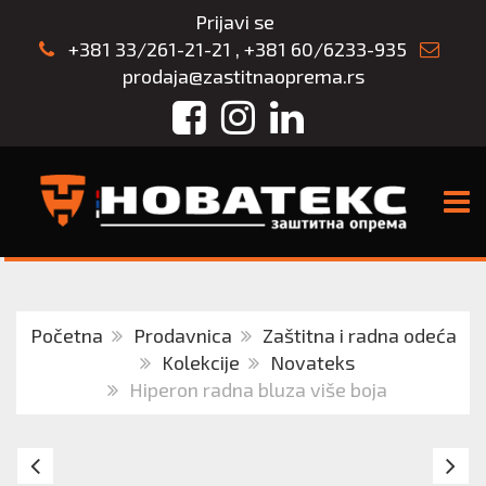
Prijavi se
+381 33/261-21-21
,
+381 60/6233-935
prodaja@zastitnaoprema.rs
Facebook
Instagram
LinkedIn
TOGG
Početna
Prodavnica
Zaštitna i radna odeća
Kolekcije
Novateks
Hiperon radna bluza više boja
MOROZ
N