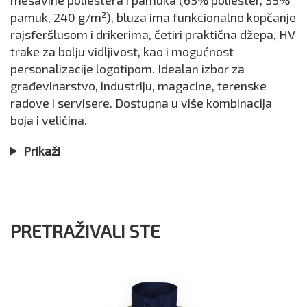
pamuk, 240 g/m²), bluza ima funkcionalno kopčanje
rajsferšlusom i drikerima, četiri praktična džepa, HV
trake za bolju vidljivost, kao i mogućnost
personalizacije logotipom. Idealan izbor za
građevinarstvo, industriju, magacine, terenske
radove i servisere. Dostupna u više kombinacija
boja i veličina.
Prikaži
PRETRAŽIVALI STE