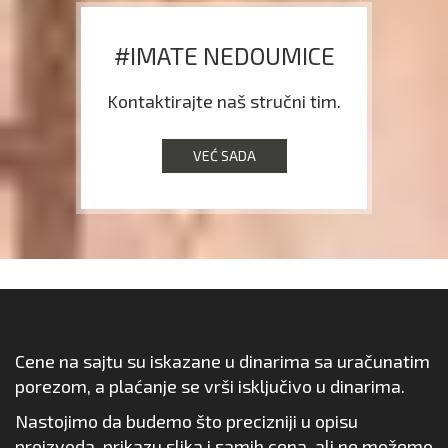
#IMATE NEDOUMICE
Kontaktirajte naš stručni tim.
VEĆ SADA
Cene na sajtu su iskazane u dinarima sa uračunatim
porezom, a plaćanje se vrši isključivo u dinarima.
Nastojimo da budemo što precizniji u opisu
proizvoda, prikazu slika i samih cena, ali ne možemo