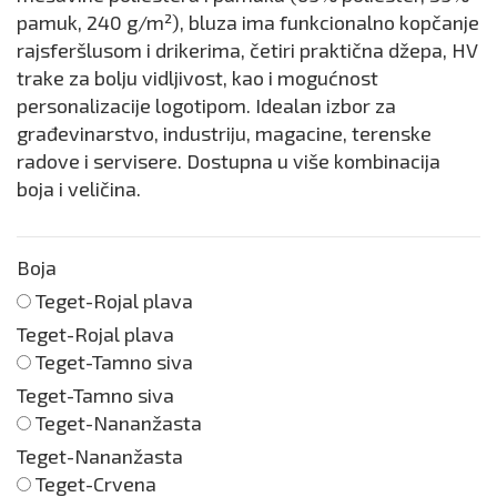
pamuk, 240 g/m²), bluza ima funkcionalno kopčanje
rajsferšlusom i drikerima, četiri praktična džepa, HV
trake za bolju vidljivost, kao i mogućnost
personalizacije logotipom. Idealan izbor za
građevinarstvo, industriju, magacine, terenske
radove i servisere. Dostupna u više kombinacija
boja i veličina.
Boja
Teget-Rojal plava
Teget-Rojal plava
Teget-Tamno siva
Teget-Tamno siva
Teget-Nananžasta
Teget-Nananžasta
Teget-Crvena