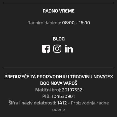
RADNO VREME
Radnim danima:
08:00 - 16:00
BLOG
PREDUZEĆE ZA PROIZVODNJU I TRGOVINU NOVATEX
DOO NOVA VAROŠ
Matični broj:
20197552
PIB:
104630901
Šifra i naziv delatnosti:
1412
- Proizvodnja radne
odeće