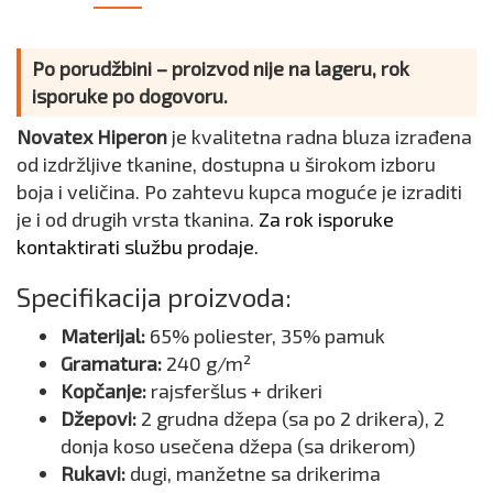
Po porudžbini – proizvod nije na lageru, rok
isporuke po dogovoru.
Novatex Hiperon
je kvalitetna radna bluza izrađena
od izdržljive tkanine, dostupna u širokom izboru
boja i veličina. Po zahtevu kupca moguće je izraditi
je i od drugih vrsta tkanina.
Za rok isporuke
kontaktirati službu prodaje.
Specifikacija proizvoda:
Materijal:
65% poliester, 35% pamuk
Gramatura:
240 g/m²
Kopčanje:
rajsferšlus + drikeri
Džepovi:
2 grudna džepa (sa po 2 drikera), 2
donja koso usečena džepa (sa drikerom)
Rukavi:
dugi, manžetne sa drikerima