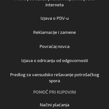
interneta
Izjava o PDV-u
Reklamacije i zamene
Povraćaj novca
Izjava o odricanju od odgovornosti
Predlog za vansudsko rešavanje potrošačkog
spora
POMOĆ PRI KUPOVINI
Načini plaćanja