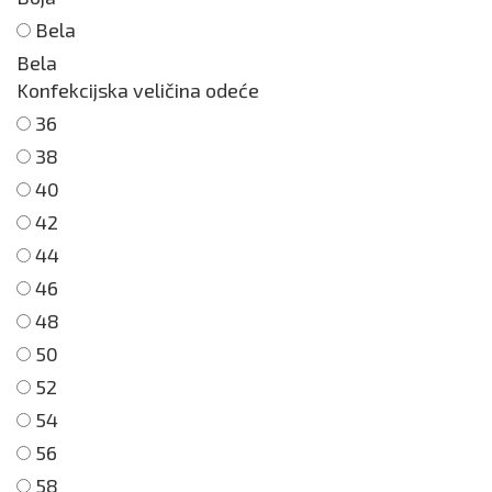
Bela
Bela
Konfekcijska veličina odeće
36
38
40
42
44
46
48
50
52
54
56
58