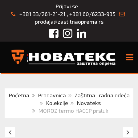
Prijavi se
+381 33/261-21-21
,
+381 60/6233-935
prodaja@zastitnaoprema.rs
Facebook
Instagram
LinkedIn
TOGG
Početna
Prodavnica
Zaštitna i radna odeća
Kolekcije
Novateks
MOROZ termo HACCP prsluk
MOROZ
H