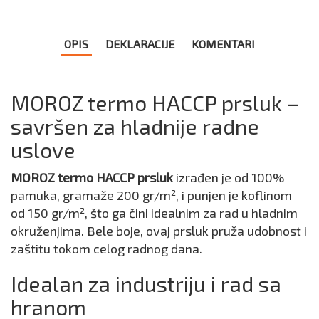
OPIS
DEKLARACIJE
KOMENTARI
MOROZ termo HACCP prsluk –
savršen za hladnije radne
uslove
MOROZ termo HACCP prsluk
izrađen je od 100%
pamuka, gramaže 200 gr/m², i punjen je koflinom
od 150 gr/m², što ga čini idealnim za rad u hladnim
okruženjima. Bele boje, ovaj prsluk pruža udobnost i
zaštitu tokom celog radnog dana.
Idealan za industriju i rad sa
hranom