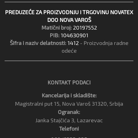
PREDUZEĆE ZA PROIZVODNJU I TRGOVINU NOVATEX
DOO NOVA VAROŠ
Matični broj:
20197552
PIB:
104630901
Šifra i naziv delatnosti:
1412
- Proizvodnja radne
odeće
KONTAKT PODACI
Kancelarija i skladište:
Magistralni put 15, Nova Varoš 31320, Srbija
Ogranak:
Janka Stajčića 3, Lazarevac
Telefoni