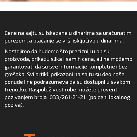
Cene na sajtu su iskazane u dinarima sa uračunatim
porezom, a plaćanje se vrši isključivo u dinarima.
Nastojimo da budemo što precizniji u opisu
proizvoda, prikazu slika i samih cena, ali ne možemo
garantovati da su sve informacije kompletne i bez
grešaka. Svi artikli prikazani na sajtu su deo naše
ponude i ne podrazumeva da su dostupni u svakom
trenutku. Raspoloživost robe možete proveriti
pozivanjem broja
033/261-21-21
(po ceni lokalnog
poziva).