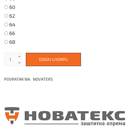
60
62
64
66
68
POVRATAK NA:
NOVATEKS