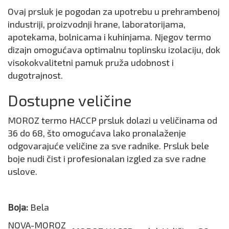
Ovaj prsluk je pogodan za upotrebu u prehrambenoj
industriji, proizvodnji hrane, laboratorijama,
apotekama, bolnicama i kuhinjama. Njegov termo
dizajn omogućava optimalnu toplinsku izolaciju, dok
visokokvalitetni pamuk pruža udobnost i
dugotrajnost.
Dostupne veličine
MOROZ termo HACCP prsluk dolazi u veličinama od
36 do 68, što omogućava lako pronalaženje
odgovarajuće veličine za sve radnike. Prsluk bele
boje nudi čist i profesionalan izgled za sve radne
uslove.
Boja:
Bela
NOVA-MOROZ